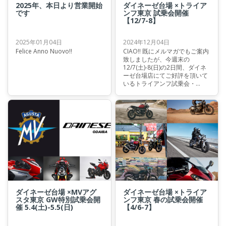
2025年、本日より営業開始
ダイネーゼ台場 ×トライア
です
ンフ東京 試乗会開催
【12/7-8】
2025年01月04日
2024年12月04日
Felice Anno Nuovo!!
CIAO!! 既にメルマガでもご案内
致しましたが、今週末の
12/7(土)-8(日)の2日間、ダイネ
ーゼ台場店にてご好評を頂いて
いるトライアンフ試乗会・
2024'12を開催致します！
ダイネーゼ台場 ×MVアグ
ダイネーゼ台場 ×トライア
スタ東京 GW特別試乗会開
ンフ東京 春の試乗会開催
催 5.4(土)-5.5(日)
【4/6-7】