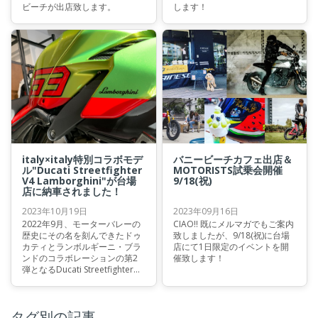
ビーチが出店致します。
します！
italy×italy特別コラボモデ
バニービーチカフェ出店＆
ル"Ducati Streetfighter
MOTORISTS試乗会開催
V4 Lamborghini"が台場
9/18(祝)
店に納車されました！
2023年10月19日
2023年09月16日
2022年9月、モーターバレーの
CIAO!! 既にメルマガでもご案内
歴史にその名を刻んできたドゥ
致しましたが、9/18(祝)に台場
カティとランボルギーニ・ブラ
店にて1日限定のイベントを開
ンドのコラボレーションの第2
催致します！
弾となるDucati Streetfighter
V4 Lamborghiniが発表されまし
た。 発表されたニューモデル
は、ランボルギーニ社のウラカ
タグ別の記事
ンSTOを想起させる専用のカラ