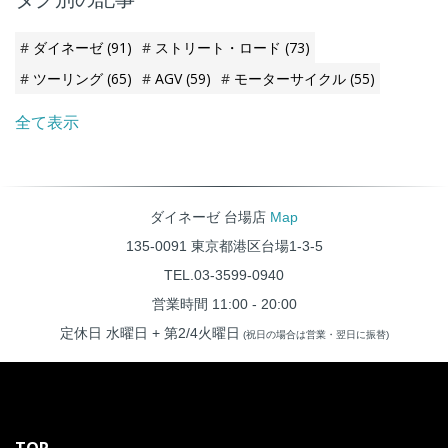
ーリングと特別にデザインされ
たコンポーネントを特徴として
います。 そんな大変貴重な一台
ダイネーゼ
(91)
ストリート・ロード
(73)
がなんと台場店に納車されまし
た！
ツーリング
(65)
AGV
(59)
モーターサイクル
(55)
全て表示
ダイネーゼ 台場店
Map
135-0091 東京都港区台場1-3-5
TEL.03-3599-0940
営業時間 11:00 - 20:00
定休日 水曜日 + 第2/4火曜日
(祝日の場合は営業・翌日に振替)