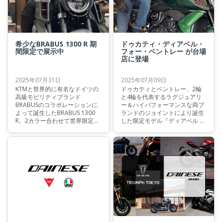
希少なBRABUS 1300 R 期
ドゥカティ・ディアベル・
間限定で展示中
フォー・ベントレー が台場
店に登場
2025年07月31日
2025年07月09日
KTMと世界的に有名なドイツの
ドゥカティとベントレー、2輪
高級モビリティブランド
と4輪を代表するラグジュアリ
BRABUSのコラボレーションに
ー＆ハイパフォーマンスな両ブ
よって誕生したBRABUS 1300
ランドのジョイントにより誕生
R。2カラー合わせて世界限定
した限定モデル『ディアベル フ
290台の貴重なモデルが台場店
ォー ベントレー』。
にて展示中です。