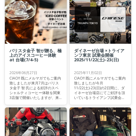
バリスタ金子 智が贈る、極
ダイネーゼ台場 ×トライア
上のアイスコーヒー体験
ンフ東京 試乗会開催
at 台場(7/4-5)
2025/11/22(土)-23(日)
2026年06月27日
2025年11月02日
CIAO!! 既にメルマガでもご案内
CIAO!! 既にメルマガでもご案内
致しましたが来月7月はバリス
致しましたが今月
タ金子 智 氏による好評のスペ
11/22(土)-23(日)の2日間に、ダ
シャルティコーヒー体験を関東
イネーゼ台場店にてご好評を頂
3店舗で開催いたしますが、来
いているトライアンフ試乗会・
週7/4(土)-5(日)は台場店にて開
2025秋を開催致します！
催です。