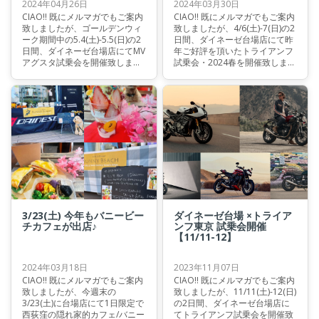
2024年04月26日
2024年03月30日
CIAO!! 既にメルマガでもご案内
CIAO!! 既にメルマガでもご案内
致しましたが、ゴールデンウィ
致しましたが、4/6(土)-7(日)の2
ーク期間中の5.4(土)-5.5(日)の2
日間、ダイネーゼ台場店にて昨
日間、ダイネーゼ台場店にてMV
年ご好評を頂いたトライアンフ
アグスタ試乗会を開催致しま
試乗会・2024春を開催致しま
す！
す！
3/23(土) 今年もバニービー
ダイネーゼ台場 ×トライア
チカフェが出店♪
ンフ東京 試乗会開催
【11/11-12】
2024年03月18日
2023年11月07日
CIAO!! 既にメルマガでもご案内
CIAO!! 既にメルマガでもご案内
致しましたが、今週末の
致しましたが、11/11(土)-12(日)
3/23(土)に台場店にて1日限定で
の2日間、ダイネーゼ台場店に
西荻窪の隠れ家的カフェ/バニー
てトライアンフ試乗会を開催致