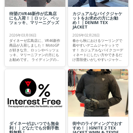
待望のVR46新作が広島店
カジュアルなバイクジャケ
にも入荷！｜ロッシ、ベッ
ットをお求めの方にお勧
ツェッキ、マリーニグッズ
め！｜DENIM TEX
JACKET
2026年03月06日
2026年02月28日
ダイネーゼ広島店に、VR46新作
春から秋におけるツーリングで
商品が入荷しました！ MotoGP
着やすいデニムジャケットで
が好きな方、ロッシやベッツェ
す！ カジュアルなバイクコーデ
ッキ、マリーニファンの方にも
ィネートにしたい方やできるだ
お勧めです。 ライディングの際
け普段使いがしやすいジャケッ
のおしゃれやサーキット観戦は
トにしたい方にお勧めです。 街
もちろん、普段使いにも最適な
中や通勤・通学でのライディン
ラインナップとなっておりま
グにいかがですか？
す。 数に限りがございますの
で、お早めにお買い求めくださ
いませ。
ダイネーゼはいつでも無金
街中のライディングでおす
利！｜どなたでも分割手数
すめ！｜IGNITE 2 TEX
料無料！
JACKET WMN & TEYDE