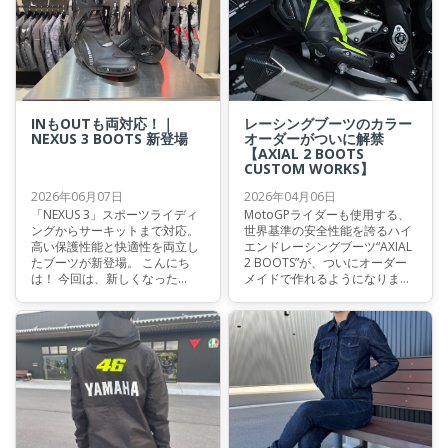
ライディングギアを、この機会
にぜひご確認ください。
INもOUTも両対応！｜
レーシングブーツのカラー
NEXUS 3 BOOTS 新登場
オーダーがついに解禁
【AXIAL 2 BOOTS
CUSTOM WORKS】
2026年06月07日
2026年04月06日
「NEXUS 3」スポーツライディ
MotoGPライダーも使用する、
ングからサーキットまで対応。
世界基準の安全性能を誇るハイ
高い保護性能と快適性を両立し
エンドレーシングブーツ“AXIAL
たブーツが新登場。 こんにち
2 BOOTS”が、ついにオーダー
は！ 今回は、新しくなった
メイドで作れるようになりまし
NEXUSシリーズをご紹介したい
た！ 世界で唯一の一足、あなた
と思います。
だけオリジナルカラーのブーツ
を作ってみませんか？