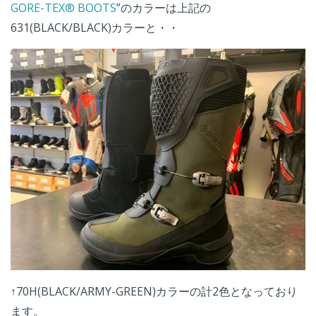
GORE-TEX® BOOTS
”のカラーは上記の
631(BLACK/BLACK)カラーと・・
↑70H(BLACK/ARMY-GREEN)カラーの計2色となっており
ます。