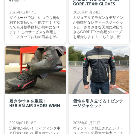
GORE-TEX® GLOVES
2026年02月17日
2026年01月24日
ダイネーゼでは、いつでも無金
カジュアルでモダンなデザイン
利でお支払いが可能です！ どな
が特徴的なレディースジャケッ
たでも分割手数料が無料になり
トと、さまざまな天候に対応で
ます！ このサービスを利用し
きるGORE TEXの冬用グローブ
て、スタッフお勧め商品をゲッ
を紹介します！ こちらは、街中
トしてみませんか？
でのライディングでとくにおす
すめです！
履きやすさを重視！｜
個性を引き立てる！ビンテ
HERIAN AIR SHOES WMN
ージジャケット
2026年01月18日
2026年01月11日
汎用性が高い！ ライディング中
ヴィンテージ加工されたレザー
と日常において履きやすいレデ
ジャケットの最大の魅力は、そ