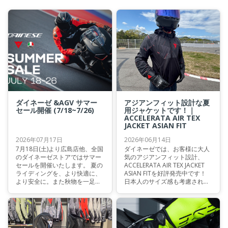
ダイネーゼ &AGV サマー
アジアンフィット設計な夏
セール開催 (7/18~7/26)
用ジャケットです！｜
ACCELERATA AIR TEX
JACKET ASIAN FIT
2026年07月17日
2026年06月14日
7月18日(土)より広島店他、全国
ダイネーゼでは、お客様に大人
のダイネーゼストアではサマー
気のアジアンフィット設計、
セールを開催いたします。 夏の
ACCELERATA AIR TEX JACKET
ライディングを、より快適に、
ASIAN FITを好評発売中です！
より安全に。また秋物を一足先
日本人のサイズ感も考慮されて
に！ 通気性に優れたメッシュジ
おります。 暑い季節においても
ャケットやグローブ、真夏のツ
快適にライディングが行いやす
ーリングを支えるプロテクタ
いため、街乗りやツーリング、
ー、そしてAGVヘルメットま
高速走行などにおススメです♪
で。 これからの季節に活躍する