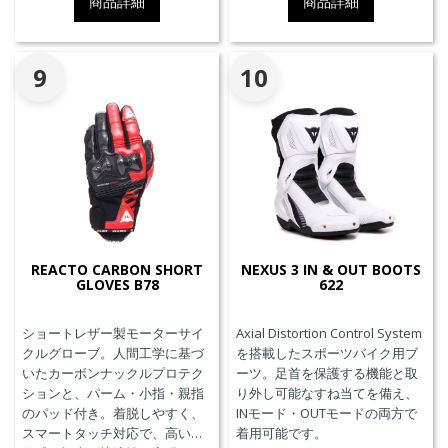
商品詳細
商品詳細
9
10
REACTO CARBON SHORT
NEXUS 3 IN & OUT BOOTS
GLOVES B78
622
ショートレザー製モーターサイ
Axial Distortion Control System
クルグローブ。人間工学に基づ
を搭載したスポーツバイク用ブ
いたカーボンナックルプロテク
ーツ。足首を保護する機能と取
ションと、パーム・小指・親指
り外し可能なすね当てを備え、
のパッド付き。着脱しやすく、
INモード・OUTモードの両方で
スマートタッチ対応で、高い操
着用可能です。