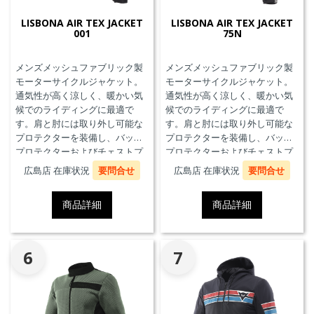
LISBONA AIR TEX JACKET
LISBONA AIR TEX JACKET
001
75N
メンズメッシュファブリック製
メンズメッシュファブリック製
モーターサイクルジャケット。
モーターサイクルジャケット。
通気性が高く涼しく、暖かい気
通気性が高く涼しく、暖かい気
候でのライディングに最適で
候でのライディングに最適で
す。肩と肘には取り外し可能な
す。肩と肘には取り外し可能な
プロテクターを装備し、バック
プロテクターを装備し、バック
プロテクターおよびチェストプ
プロテクターおよびチェストプ
ロテクターにも対応していま
ロテクターにも対応していま
広島店 在庫状況
要問合せ
広島店 在庫状況
要問合せ
す。
す。
商品詳細
商品詳細
6
7