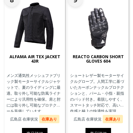
ALFAMA AIR TEX JACKET
REACTO CARBON SHORT
43R
GLOVES 604
メンズ通気性メッシュファブリ
ショートレザー製モーターサイ
ック製モーターサイクルジャケ
クルグローブ。人間工学に基づ
ットで、夏のライディングに最
いたカーボンナックルプロテク
適。取り外し可能な防風ライナ
ションと、パーム・小指・親指
ーにより汎用性を確保。肩と肘
のパッド付き。着脱しやすく、
には取り外し可能なプロテクタ
スマートタッチ対応で、高い操
ーを装備しています。
作感と極上の快適性を実現。
広島店 在庫状況
在庫あり
広島店 在庫状況
在庫あり