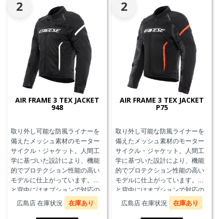
2
2
AIR FRAME 3 TEX JACKET
AIR FRAME 3 TEX JACKET
948
P75
取り外し可能な防風ライナーを
取り外し可能な防風ライナーを
備えたメッシュ素材のモーター
備えたメッシュ素材のモーター
サイクル・ジャケット。人間工
サイクル・ジャケット。人間工
学に基づいた設計により、機能
学に基づいた設計により、機能
的でプロテクション性能の高い
的でプロテクション性能の高い
モデルに仕上がっています。胸
モデルに仕上がっています。胸
と背中にはオプションで対応の
と背中にはオプションで対応の
プロテクターを装着することが
プロテクターを装着することが
広島店 在庫状況
在庫あり
広島店 在庫状況
在庫あり
できます。また、防水の内ポケ
できます。また、防水の内ポケ