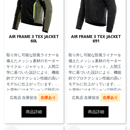
AIR FRAME 3 TEX JACKET
AIR FRAME 3 TEX JACKET
60L
691
取り外し可能な防風ライナーを
取り外し可能な防風ライナーを
備えたメッシュ素材のモーター
備えたメッシュ素材のモーター
サイクル・ジャケット。人間工
サイクル・ジャケット。人間工
学に基づいた設計により、機能
学に基づいた設計により、機能
的でプロテクション性能の高い
的でプロテクション性能の高い
モデルに仕上がっています。胸
モデルに仕上がっています。胸
と背中にはオプションで対応の
と背中にはオプションで対応の
プロテクターを装着することが
プロテクターを装着することが
広島店 在庫状況
在庫あり
広島店 在庫状況
在庫あり
できます。また、防水の内ポケ
できます。また、防水の内ポケ
ット、EN17092クラスA認証、パ
ット、EN17092クラスA認証、パ
商品詳細
商品詳細
ンツと接続可能なファスナーを
ンツと接続可能なファスナーを
備えています。
備えています。