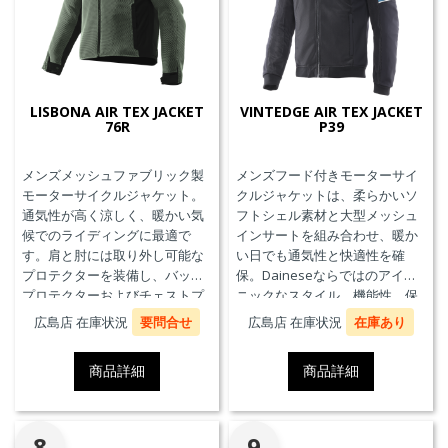
LISBONA AIR TEX JACKET
VINTEDGE AIR TEX JACKET
76R
P39
メンズメッシュファブリック製
メンズフード付きモーターサイ
モーターサイクルジャケット。
クルジャケットは、柔らかいソ
通気性が高く涼しく、暖かい気
フトシェル素材と大型メッシュ
候でのライディングに最適で
インサートを組み合わせ、暖か
す。肩と肘には取り外し可能な
い日でも通気性と快適性を確
プロテクターを装備し、バック
保。Daineseならではのアイコ
プロテクターおよびチェストプ
ニックなスタイル、機能性、保
ロテクターにも対応していま
護性能を兼ね備え、郊外でのツ
広島店 在庫状況
要問合せ
広島店 在庫状況
在庫あり
す。
ーリングや都市での通勤に最適
です。
商品詳細
商品詳細
8
9