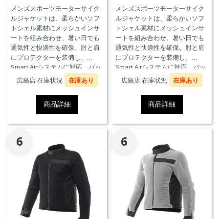
メンズスポーツモーターサイク
メンズスポーツモーターサイク
ルジャケットは、柔らかいソフ
ルジャケットは、柔らかいソフ
トシェル素材にメッシュインサ
トシェル素材にメッシュインサ
ートを組み合わせ、暑い日でも
ートを組み合わせ、暑い日でも
通気性と快適性を確保。肘と肩
通気性と快適性を確保。肘と肩
にプロテクターを装備し、
にプロテクターを装備し、
Smart Airシステムに対応。バッ
Smart Airシステムに対応。バッ
クプロテクターおよびチェスト
クプロテクターおよびチェスト
広島店 在庫状況
在庫あり
広島店 在庫状況
在庫あり
プロテクターにも対応していま
プロテクターにも対応していま
す。
す。
商品詳細
商品詳細
6
6