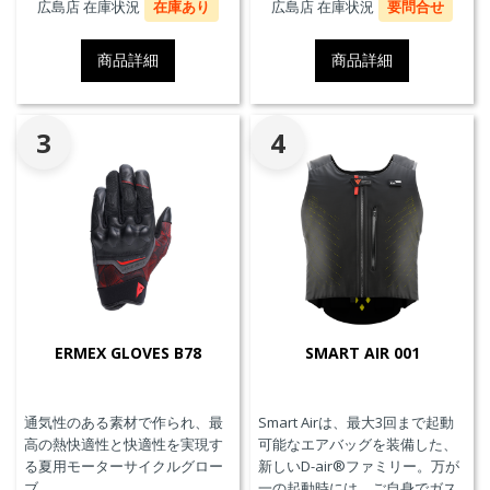
広島店 在庫状況
在庫あり
広島店 在庫状況
要問合せ
商品詳細
商品詳細
3
4
ERMEX GLOVES B78
SMART AIR 001
通気性のある素材で作られ、最
Smart Airは、最大3回まで起動
高の熱快適性と快適性を実現す
可能なエアバッグを装備した、
る夏用モーターサイクルグロー
新しいD-air®ファミリー。万が
ブ。
一の起動時には、ご自身でガス