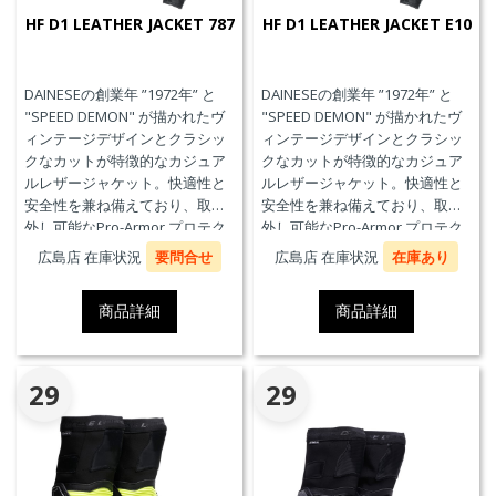
HF D1 LEATHER JACKET 787
HF D1 LEATHER JACKET E10
DAINESEの創業年 ”1972年” と
DAINESEの創業年 ”1972年” と
"SPEED DEMON" が描かれたヴ
"SPEED DEMON" が描かれたヴ
ィンテージデザインとクラシッ
ィンテージデザインとクラシッ
クなカットが特徴的なカジュア
クなカットが特徴的なカジュア
ルレザージャケット。快適性と
ルレザージャケット。快適性と
安全性を兼ね備えており、取り
安全性を兼ね備えており、取り
外し可能なPro-Armor プロテク
外し可能なPro-Armor プロテク
ターを装備しています。
ターを装備しています。
広島店 在庫状況
要問合せ
広島店 在庫状況
在庫あり
商品詳細
商品詳細
29
29