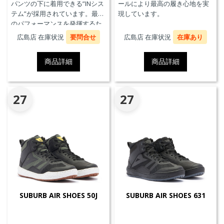
パンツの下に着用できる”INシス
ールにより最高の履き心地を実
テム”が採用されています。最高
現しています。
のパフォーマンスを発揮するた
めに、ケブラーカーボンを使用
広島店 在庫状況
要問合せ
広島店 在庫状況
在庫あり
したAxial Distorsion Control
Systemテクノロジー、
商品詳細
商品詳細
Groundtrax®レーシングソー
ル、交換可能なマグネシウムス
ライダー、通気性を高めるパン
チングアッパーを採用していま
27
27
す。
SUBURB AIR SHOES 50J
SUBURB AIR SHOES 631