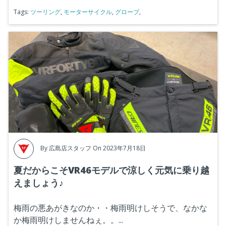
Tags:
ツーリング
,
モーターサイクル
,
グローブ
,
By
広島店スタッフ
On 2023年7月18日
夏だからこそVR46モデルで涼しく元気に乗り越
えましょう♪
梅雨の悪あがきなのか・・梅雨明けしそうで、なかな
か梅雨明けしませんねぇ。。...