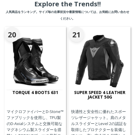
Explore the Trends!!
人気商品をランキング。サイズ毎の在庫状況や最新情報については、お気軽にお問い合わせ
ください。
20
21
TORQUE 4 BOOTS 631
SUPER SPEED 4 LEATHER
JACKET 50G
マイクロファイバーとD-Stone™
快適性と安全性に優れたスポー
ファブリックを使用し、TPU製
ツレザージャケット。肩のメタ
のD-Axialシステムと交換可能な
ルスライダーとLevel 2の認証を
マグネシウム製スライダーを搭
取得したプロテクターを装備し