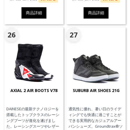
したAxial Distorsion Control
Systemテクノロジー、
商品詳細
商品詳細
Groundtrax®レーシングソー
ル、交換可能なマグネシウムス
ライダー、通気性を高めるパン
チングアッパーを採用していま
26
27
す。
AXIAL 2 AIR BOOTS V78
SUBURB AIR SHOES 21G
DAINESEの最新テクノロジーを
通気性に優れ、暑い日のライデ
搭載したトップクラスのレーシ
ィングでも快適に過ごすことが
ングブーツが進化を遂げまし
できる実用的なカジュアルアー
た。レーシングスーツやレザー
バンシューズ。Groundtrax®ソ