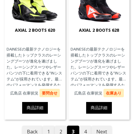
AXIAL 2 BOOTS 620
AXIAL 2 BOOTS 628
DAINESEの最新テクノロジーを
DAINESEの最新テクノロジーを
搭載したトップクラスのレーシ
搭載したトップクラスのレーシ
ングブーツが進化を遂げまし
ングブーツが進化を遂げまし
た。レーシングスーツやレザー
た。レーシングスーツやレザー
パンツの下に着用できる”INシス
パンツの下に着用できる”INシス
テム”が採用されています。最高
テム”が採用されています。最高
のパフォーマンスを発揮するた
のパフォーマンスを発揮するた
めに、ケブラーカーボンを使用
めに、ケブラーカーボンを使用
広島店 在庫状況
要問合せ
広島店 在庫状況
在庫あり
したAxial Distorsion Control
したAxial Distorsion Control
Systemテクノロジー、
Systemテクノロジー、
商品詳細
商品詳細
Groundtrax®レーシングソー
Groundtrax®レーシングソー
ル、交換可能なマグネシウムス
ル、交換可能なマグネシウムス
ライダーを採用しています。
ライダーを採用しています。
Back
1
2
3
4
Next