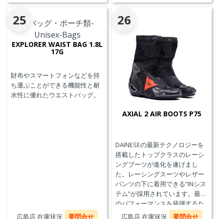
25
26
EXPLORER WAIST BAG 1.8L
17G
財布やスマートフォンなどを持
ち運ぶことができる機能性と耐
水性に優れたウエストバッグ。
AXIAL 2 AIR BOOTS P75
DAINESEの最新テクノロジーを
搭載したトップクラスのレーシ
ングブーツが進化を遂げまし
た。レーシングスーツやレザー
パンツの下に着用できる”INシス
テム”が採用されています。最高
のパフォーマンスを発揮するた
めに、ケブラーカーボンを使用
広島店 在庫状況
要問合せ
広島店 在庫状況
要問合せ