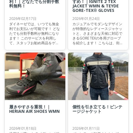
利！｜どなたでも分割手数
すめ！｜IGNITE 2 TEX
料無料！
JACKET WMN & TEYDE
GORE-TEX® GLOVES
2026年02月17日
2026年01月24日
ダイネーゼでは、いつでも無金
カジュアルでモダンなデザイン
利でお支払いが可能です！ どな
が特徴的なレディースジャケッ
たでも分割手数料が無料になり
トと、さまざまな天候に対応で
ます！ このサービスを利用し
きるGORE TEXの冬用グローブ
て、スタッフお勧め商品をゲッ
を紹介します！ こちらは、街中
トしてみませんか？
でのライディングでとくにおす
すめです！
履きやすさを重視！｜
個性を引き立てる！ビンテ
HERIAN AIR SHOES WMN
ージジャケット
2026年01月18日
2026年01月11日