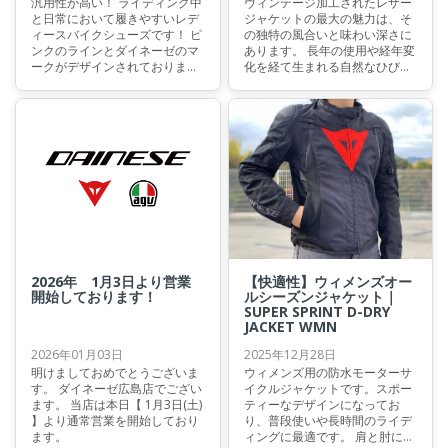
汎用性が高い！ ライディング中
ヴィンテージ加工されたレザー
と日常において履きやすいレデ
ジャケットの最大の魅力は、そ
ィースバイクシューズです！ ピ
の独特の風合いと味わい深さに
ンクのラインとダイネーゼのマ
あります。 長年の使用や経年変
ークがデザインされておりま
化を経て生まれる自然なひび割
す！ とくに暖かい気候の際にお
れや色ムラ、擦れ跡などが、ま
すすめです！
るで歴史を感じさせるような風
格を醸し出します。これによ
り、一着一着が唯一無二の存在
となり、所有者の個性やスタイ
ルをより一層引き立てるアイテ
ムとなります。
2026年 1月3日より営業
【快適性】ウィメンズオー
開始しております！
ルシーズンジャケット｜
SUPER SPRINT D-DRY
JACKET WMN
2026年01月03日
2025年12月28日
明けましておめでとうございま
ウィメンズ用の防水モーターサ
す。 ダイネーゼ広島店でござい
イクルジャケットです。スポー
ます。 当店は本日【 1月3日(土)
ティーなデザインになってお
】より通常営業を開始しており
り、普段使いや長時間のライデ
ます。
ィングに最適です。 肩と肘に