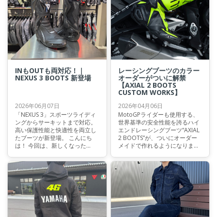
で。 これからの季節に活躍する
ライディングギアを、この機会
にぜひご確認ください。
INもOUTも両対応！｜
レーシングブーツのカラー
NEXUS 3 BOOTS 新登場
オーダーがついに解禁
【AXIAL 2 BOOTS
CUSTOM WORKS】
2026年06月07日
2026年04月06日
「NEXUS 3」スポーツライディ
MotoGPライダーも使用する、
ングからサーキットまで対応。
世界基準の安全性能を誇るハイ
高い保護性能と快適性を両立し
エンドレーシングブーツ“AXIAL
たブーツが新登場。 こんにち
2 BOOTS”が、ついにオーダー
は！ 今回は、新しくなった
メイドで作れるようになりまし
NEXUSシリーズをご紹介したい
た！ 世界で唯一の一足、あなた
と思います。
だけオリジナルカラーのブーツ
を作ってみませんか？