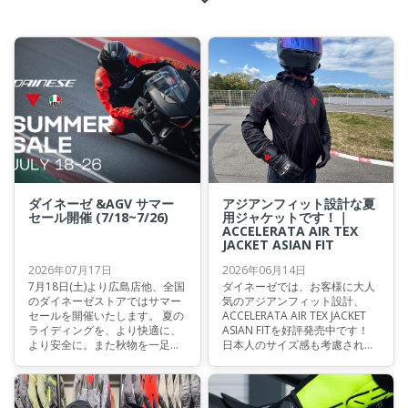
ダイネーゼ &AGV サマー
アジアンフィット設計な夏
セール開催 (7/18~7/26)
用ジャケットです！｜
ACCELERATA AIR TEX
JACKET ASIAN FIT
2026年07月17日
2026年06月14日
7月18日(土)より広島店他、全国
ダイネーゼでは、お客様に大人
のダイネーゼストアではサマー
気のアジアンフィット設計、
セールを開催いたします。 夏の
ACCELERATA AIR TEX JACKET
ライディングを、より快適に、
ASIAN FITを好評発売中です！
より安全に。また秋物を一足先
日本人のサイズ感も考慮されて
に！ 通気性に優れたメッシュジ
おります。 暑い季節においても
ャケットやグローブ、真夏のツ
快適にライディングが行いやす
ーリングを支えるプロテクタ
いため、街乗りやツーリング、
ー、そしてAGVヘルメットま
高速走行などにおススメです♪