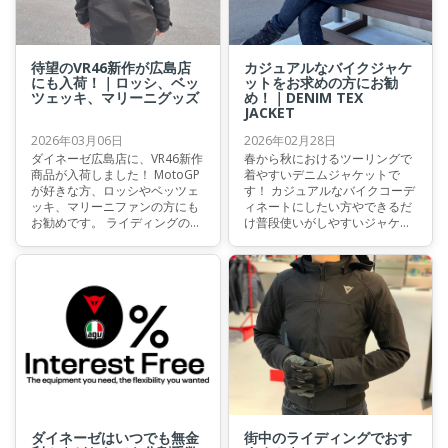
待望のVR46新作が広島店
カジュアルなバイクジャケ
にも入荷！｜ロッシ、ベッ
ットをお求めの方にお勧
ツェッキ、マリーニグッズ
め！｜DENIM TEX
JACKET
2026年03月06日
2026年02月28日
ダイネーゼ広島店に、VR46新作
春から秋におけるツーリングで
商品が入荷しました！ MotoGP
着やすいデニムジャケットで
が好きな方、ロッシやベッツェ
す！ カジュアルなバイクコーデ
ッキ、マリーニファンの方にも
ィネートにしたい方やできるだ
お勧めです。 ライディングの際
け普段使いがしやすいジャケッ
のおしゃれやサーキット観戦は
トにしたい方にお勧めです。 街
もちろん、普段使いにも最適な
中や通勤・通学でのライディン
ラインナップとなっておりま
グにいかがですか？
す。 数に限りがございますの
で、お早めにお買い求めくださ
いませ。
ダイネーゼはいつでも無金
街中のライディングでおす