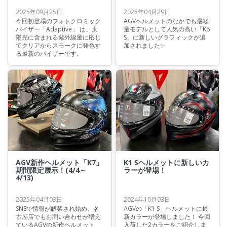
2025年09月25日
2025年04月29日
今回初登場のフォトクロミック
AGVヘルメットのなかでも最軽
バイザー「Adaptive」 は、太
量モデルとして人気の高い「K6
陽光に含まれる紫外線量に応じ
S」に新しいグラフィックが追
てクリアからスモークに発色す
加されました✨
る最新のバイザーです。
AGV新作ヘルメット「K7」
K1 Sヘルメットに新しいカ
期間限定展示！(4/4～
ラーが登場！
4/13)
2025年04月03日
2024年10月03日
SNSで情報が解禁され始め、名
AGVの「K1 S」ヘルメットに最
古屋店でもお問い合わせが増え
新カラーが登場しました！ 今回
ているAGVの新作ヘルメット
入荷した2カラーをご紹介しま