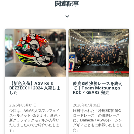
関連記事
【新色入荷】AGV K6 S
鈴鹿8耐 決勝レースを終え
BEZZECCHI 2024 入荷しま
て｜Team Matsunaga
した
KDC × GEARS 完走
2026年08月01日
2026年07月06日
今回は、AGVの人気フルフェイ
昨日行われた「鈴鹿8時間耐久
スヘルメット K6 S より、新色・
ロードレース」の決勝レース
新グラフィックモデルが入荷い
に、Dainese / AGVのレーシン
たしましたのでご紹介いたしま
グギアとともに参戦いたしまし
す。
た。