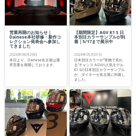
営業再開のお知らせ｜
【期間限定】AGV K1 S 日
Dainese本社研修・新作コ
本別注カラーサンプルが到
レクション発表会へ参加し
着｜5/17まで展示中
てきました
2026年06月29日
2026年05月01日
本日より、Dainese名古屋は通
日本別注カラーが“実物で見れ
常営業を再開しております。
る”チャンス AGVの人気モデル
K1 Sの日本別注カラーサンプル
が、ダイネーゼ名古屋に到着し
ました。