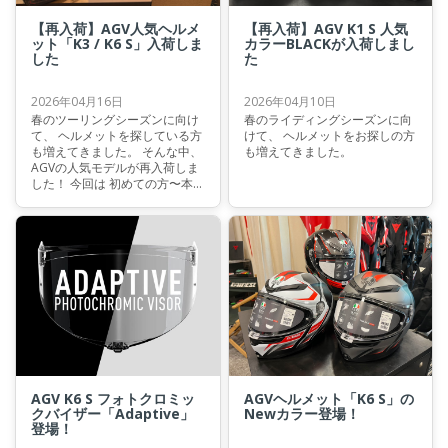
【再入荷】AGV人気ヘルメ
【再入荷】AGV K1 S 人気
ット「K3 / K6 S」入荷しま
カラーBLACKが入荷しまし
した
た
2026年04月16日
2026年04月10日
春のツーリングシーズンに向け
春のライディングシーズンに向
て、 ヘルメットを探している方
けて、 ヘルメットをお探しの方
も増えてきました。 そんな中、
も増えてきました。
AGVの人気モデルが再入荷しま
した！ 今回は 初めての方〜本
格ライダーまで対応できる3モ
デルをご紹介します。
AGV K6 S フォトクロミッ
AGVヘルメット「K6 S」の
クバイザー「Adaptive」
Newカラー登場！
登場！