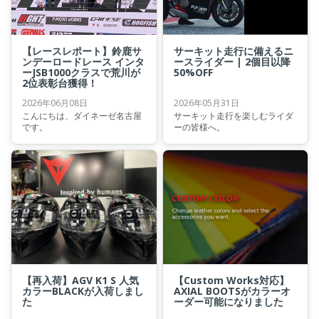
【レースレポート】鈴鹿サ
サーキット走行に備えるニ
ンデーロードレース インタ
ースライダー | 2個目以降
ーJSB1000クラスで荒川が
50%OFF
2位表彰台獲得！
2026年06月08日
2026年05月31日
こんにちは、ダイネーゼ名古屋
サーキット走行を楽しむライダ
です。
ーの皆様へ。
【再入荷】AGV K1 S 人気
【Custom Works対応】
カラーBLACKが入荷しまし
AXIAL BOOTSがカラーオ
た
ーダー可能になりました