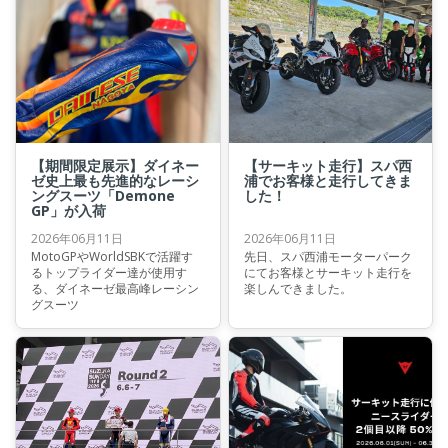
【期間限定展示】ダイネー
【サーキット走行】スパ西
ゼ史上最も先進的なレーシ
浦でお客様と走行してきま
ングスーツ「Demone
した！
GP」が入荷
2026年06月11日
2026年06月11日
MotoGPやWorldSBKで活躍す
先日、スパ西浦モーターパーク
るトップライダー達が使用す
にてお客様とサーキット走行を
る、ダイネーゼ最高峰レーシン
楽しんできました。
グスーツ