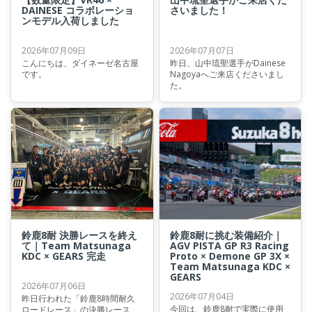
DAINESE コラボレーショ
さいました！
ンモデル入荷しました
2026年07月09日
2026年07月07日
こんにちは、ダイネーゼ名古屋
昨日、山中琉聖選手がDainese
です。
Nagoyaへご来店くださいまし
た。
鈴鹿8耐 決勝レースを終え
鈴鹿8耐に挑む装備紹介｜
て｜Team Matsunaga
AGV PISTA GP R3 Racing
KDC × GEARS 完走
Proto × Demone GP 3X ×
Team Matsunaga KDC ×
GEARS
2026年07月06日
2026年07月04日
昨日行われた「鈴鹿8時間耐久
今回は、鈴鹿8耐で実際に使用
ロードレース」の決勝レース