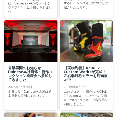
するレーシングギアについてご
に、Dainese / AGVのレーシン
紹介いたします。
グギアとともに参戦いたしまし
た。
営業再開のお知らせ｜
【実物到着】AXIAL 2
Dainese本社研修・新作コ
Custom Worksが完成！
レクション発表会へ参加し
左右非対称カラーを店頭展
てきました
示中
2026年06月29日
2026年06月15日
本日より、Dainese名古屋は通
以前ブログでご紹介したAXIAL
常営業を再開しております。
2 Custom Worksブーツの実物
が、ついにダイネーゼ名古屋へ
到着しました。