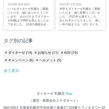
2026年06月08日
2025年12月28日
いつもダイネーゼ札幌をご愛顧
本年もダイネーゼ札幌をご愛顧
いただき、誠にありがとうござ
いただき、誠に有難うございま
います。 おかげさまでダイネー
した。 2025年も残すところ、
ゼ札幌は13周年を迎えることが
あとわずかとなりました。 新し
できました。 日頃の感謝を込め
い年の始まりは、ぜひ ダイネー
て、6/13から6/22まで「13周年
ゼ札幌の初売り でお迎えくださ
アニバーサリーフェア」を開催
い。 🎍 新年初売りのご案内 🎍
いたします。
1月8日（木）10:00よりスター
タグ別の記事
ト！
ダイネーゼ
(14)
お知らせ
(11)
AGV
(10)
キャンペーン
(6)
ヘルメット
(5)
全て表示
ダイネーゼ 札幌店
Map
（運営 : 有限会社スナダオート）
060-0053 北海道札幌市中央区南三条東3丁目8番ラフィネタワー1F