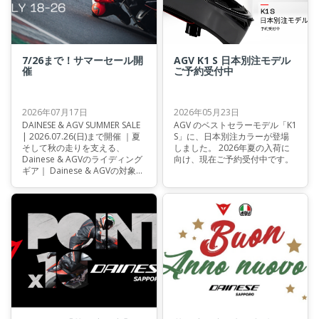
7/26まで！サマーセール開
AGV K1 S 日本別注モデル
催
ご予約受付中
2026年07月17日
2026年05月23日
DAINESE & AGV SUMMER SALE
AGV のベストセラーモデル「K1
| 2026.07.26(日)まで開催 ｜夏
S」に、日本別注カラーが登場
そして秋の走りを支える、
しました。 2026年夏の入荷に
Dainese & AGVのライディング
向け、現在ご予約受付中です。
ギア｜ Dainese & AGVの対象ア
イテムを特別価格でご案内する
期間限定の、「DAINESE & AGV
SUMMER SALE」を開催します。
夏のライディングをより快適
に、より安全に。そして、秋の
ツーリングシーズンを一足先に
見据えた装備選びにもおすすめ
のセールです。