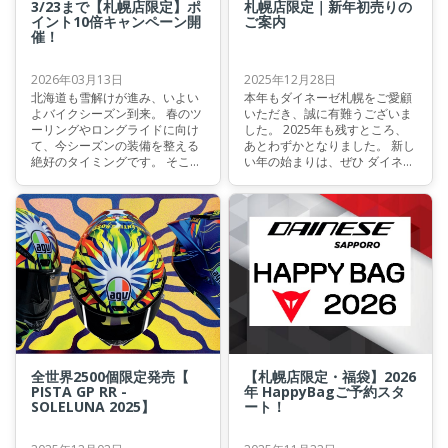
3/23まで【札幌店限定】ポ
札幌店限定｜新年初売りの
イント10倍キャンペーン開
ご案内
催！
2026年03月13日
2025年12月28日
北海道も雪解けが進み、いよい
本年もダイネーゼ札幌をご愛顧
よバイクシーズン到来。 春のツ
いただき、誠に有難うございま
ーリングやロングライドに向け
した。 2025年も残すところ、
て、今シーズンの装備を整える
あとわずかとなりました。 新し
絶好のタイミングです。 そこで
い年の始まりは、ぜひ ダイネー
ダイネーゼ札幌店では、ポイン
ゼ札幌の初売り でお迎えくださ
ト10倍キャンペーンを開催いた
い。 🎍 新年初売りのご案内 🎍
します。
1月8日（木）10:00よりスター
ト！
全世界2500個限定発売【
【札幌店限定・福袋】2026
PISTA GP RR -
年 HappyBagご予約スタ
SOLELUNA 2025】
ート！