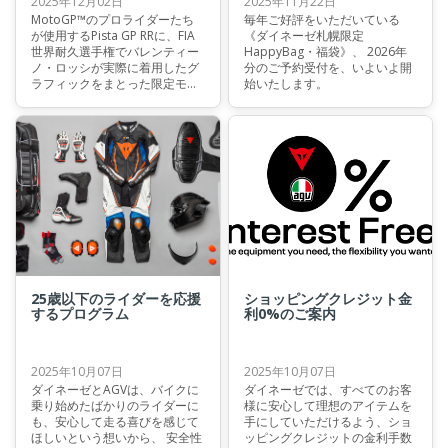
2025年12月02日
2025年11月22日
MotoGP™のプロライダーたち
毎年ご好評をいただいている
が使用するPista GP RRに、FIA
《ダイネーゼ札幌限定
世界耐久選手権でバレンティー
HappyBag・福袋》、 2026年
ノ・ロッシが実際に着用したグ
分のご予約受付を、いよいよ開
ラフィックをまとった限定モデ
始いたします。
ルが発売されます。
25歳以下のライダーを応援
ショッピングクレジット金
するプログラム
利0%のご案内
2025年10月07日
2025年10月07日
ダイネーゼとAGVは、バイクに
ダイネーゼでは、すべてのお客
乗り始めたばかりのライダーに
様に安心して理想のアイテムを
も、安心して走る喜びを感じて
手にしていただけるよう、ショ
ほしいという想いから、 安全性
ッピングクレジットの金利手数