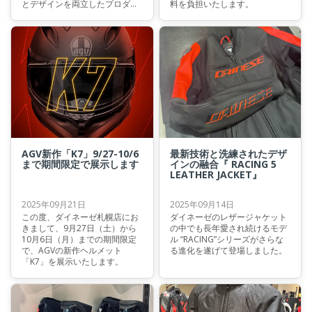
とデザインを両立したプロダク
料を負担いたします。
トを提供します。
AGV新作「K7」9/27-10/6
最新技術と洗練されたデザ
まで期間限定で展示します
インの融合『 RACING 5
LEATHER JACKET』
2025年09月21日
2025年09月14日
この度、ダイネーゼ札幌店にお
ダイネーゼのレザージャケット
きまして、9月27日（土）から
の中でも長年愛され続けるモデ
10月6日（月）までの期間限定
ル “RACING”シリーズがさらな
で、AGVの新作ヘルメット
る進化を遂げて登場しました。
「K7」を展示いたします。