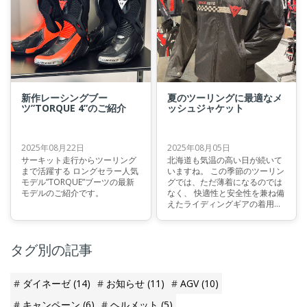
新作レーシングブー
夏のツーリングに最適なメ
ツ”TORQUE 4”のご紹介
ッシュジャケット
2025年08月22日
2025年08月05日
サーキット走行からツーリング
北海道も気温の高い日が続いて
まで活躍する ロングセラー人気
いますね。 この季節のツーリン
モデル”TORQUE”ブーツの最新
グでは、ただ薄着になるのでは
モデルのご紹介です。
なく、 快適性と安全性を兼ね備
えたライディングギアの着用を
おすすめします。 札幌店、人気
メッシュジャケットをご紹介！
タグ別の記事
ダイネーゼ
(14)
お知らせ
(11)
AGV
(10)
キャンペーン
(6)
ヘルメット
(5)