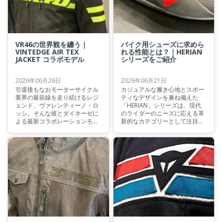
VR46の世界観を纏う｜
バイク用シューズに求めら
VINTEDGE AIR TEX
れる性能とは？｜HERIAN
JACKET コラボモデル
シリーズをご紹介
2026年06月26日
2026年06月21日
引退後もなおモーターサイクル
カジュアルな履き心地とスポー
業界の最前線を走り続けるレジ
ティなデザインを兼ね備えた
ェンド、ヴァレンティーノ・ロ
「HERIAN」シリーズは、現代
ッシ。そんな彼とダイネーゼに
のライダーのニーズに応える革
よる最新コラボレーションモデ
新的なカテゴリーとして注目を
ルが登場しました。本記事で
集めています。本記事では、シ
は、その魅力をご紹介いたしま
リーズのラインナップとそれぞ
す。
れの特徴をご紹介いたします。