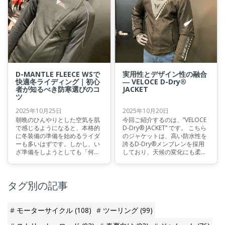
込んだモデルです。 なぜ、クラ
シックな外観の中に「安全」や
「動きやすさ」を語る余地があ
るのか。 その理由を、構造と設
計の視点から見ていきます。
D-MANTLE FLEECE WSで
実用性とデザイン性の融合
快適冬ライディング｜初心
― VELOCE D-Dry®
者が知るべき防寒選びのコ
JACKET
ツ
2025年10月25日
2025年10月20日
朝晩のひんやりとした空気を肌
今回ご紹介するのは、”VELOCE
で感じるようになると、本格的
D-Dry® JACKET” です。 こちら
に冬装備の準備を始めるライダ
のジャケットは、高い防水性を
ーも多いはずです。しかし、い
誇るD-Dry®メンブレンを採用
ざ準備をしようとしても「何を
しており、天候の変化にも柔軟
基準に」「どんなアイテムを選
に対応可能です。スポーティな
べばよいのか」と迷ってしまう
デザインと実用性を兼ね備え
方も多いのではないでしょう
た、あらゆるライダーに適した
タグ別の記事
か。とくに初心者ライダーにと
一着です。
っては悩みどころですよね。 今
回は、老舗バイク用品メーカ
ー・ダイネーゼがオススメす
モーターサイクル
(108)
ツーリング
(99)
る“冬の必須アイテム”と、その
選び方の基本を解説します。