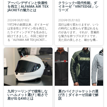
アーバンデザインと快適性
クラシック×現代性能。ダ
を両立｜ALFAMA AIR TEX
イネーゼ「VINTEDGE」シ
JACKETの魅力とは
リーズ
2026年06月16日
2026年05月18日
1972年の創業以来、ダイネーゼ
流行は移り変わりますが、いつ
は安全性とデザイン性を両立し
の時代にも変わらず選ばれるも
たライディングギアを生み出し
のがあります。 それが、普遍的
続けてきました。今回ご紹介す
な魅力を持つプロダクトです。
る「ALFAMA AIR TEX JACKET」
見た目の美しさと、確かな機能
も、そのDNAを受け継ぐサマー
性。その両立を体現しているの
ライディングジャケットのひと
が、ダイネーゼのVINTEDGEシ
つです。本記事では、その特徴
リーズです。
に加え類似モデルとの違いにつ
いてもご紹介します。
九州ツーリングで後悔しな
夏のバイクジャケットの選
いヘルメット選び｜軽さで
び方｜ダイネーゼ目線で解
差が出るK6Sとは
説