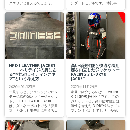
グエリアと言えるでしょう。本
ンダードモデルです。 本記事で
記事では、阿蘇地方へのツーリ
は、春夏シーズンに最適な本モ
ングを想定し、バイクウェアブ
デルを詳しくご紹介いたしま
ランド・ダイネーゼの視点から
す。
装備選びのアドバイスをお届け
いたします。
HF D1 LEATHER JACKET
高い保護性能と快適な着用
｜── ヘリテイジの奥にあ
感を両立したジャケットー
る“本気のライディングギ
RACING 3 D-DRY®
ア”という考え方
JACKET
2026年01月25日
2025年11月29日
一見すると、クラシックでビン
今回ご紹介するのは、”RACING
テージ感の強いレザージャケッ
3 D-DRY® JACKET”です。 この
ト。 HF D1 LEATHER JACKET
ジャケットは、高い防水性と透
は、ダイネーゼの中でも「雰囲
湿性を備えた D-DRY® 防水メン
気」を楽しむモデルに見えるか
ブレン を採用しており、天候の
もしれません。 しかし実際に
変化にも柔軟に対応します。機
は、このジャケットはヘリテイ
能性とスポーティなデザインを
ジデザインの中に、ライディン
高次元で兼ね備えた一着です。
グを前提として考え方を落とし