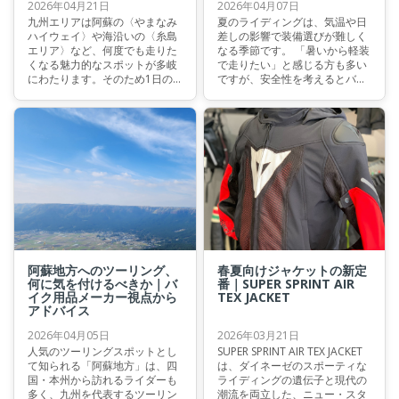
2026年04月21日
2026年04月07日
九州エリアは阿蘇の〈やまなみ
夏のライディングは、気温や日
ハイウェイ〉や海沿いの〈糸島
差しの影響で装備選びが難しく
エリア〉など、何度でも走りた
なる季節です。 「暑いから軽装
くなる魅力的なスポットが多岐
で走りたい」と感じる方も多い
にわたります。そのため1日の
ですが、安全性を考えるとバイ
走行距離は長く、ワインディン
ク専用のジャケットは欠かせま
グから市街地まで環境も大きく
せん。 では、夏のバイク用ジャ
変化します。「帰る頃には首や
ケットはどのような基準で選べ
肩が重い」「後半になると集中
ばいいのでしょうか。 本記事で
力が落ちる」――そんな経験を
は、イタリアの老舗バイクウェ
された方も多いのではないでし
アブランドDAINESE (ダイネー
ょうか。
ゼ) の視点から、夏のジャケッ
ト選びのポイントとダイネーゼ
の安全技術について解説しま
す。
阿蘇地方へのツーリング、
春夏向けジャケットの新定
何に気を付けるべきか｜バ
番｜SUPER SPRINT AIR
イク用品メーカー視点から
TEX JACKET
アドバイス
2026年04月05日
2026年03月21日
人気のツーリングスポットとし
SUPER SPRINT AIR TEX JACKET
て知られる「阿蘇地方」は、四
は、ダイネーゼのスポーティな
国・本州から訪れるライダーも
ライディングの遺伝子と現代の
多く、九州を代表するツーリン
潮流を両立した、ニュー・スタ