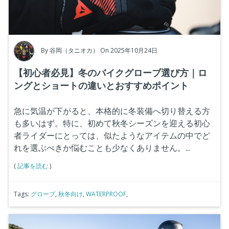
By
谷岡（タニオカ）
On 2025年10月24日
【初心者必見】冬のバイクグローブ選び方｜ロ
ングとショートの違いとおすすめポイント
急に気温が下がると、本格的に冬装備へ切り替える方
も多いはず。特に、初めて秋冬シーズンを迎える初心
者ライダーにとっては、似たようなアイテムの中でど
れを選ぶべきか悩むことも少なくありません。...
(
記事を読む
)
Tags:
グローブ
,
秋冬向け
,
WATERPROOF
,