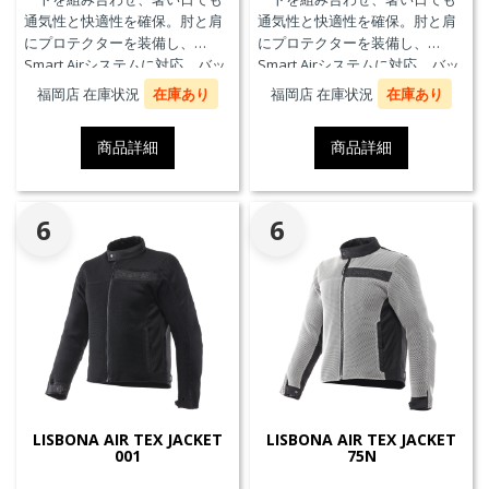
通気性と快適性を確保。肘と肩
通気性と快適性を確保。肘と肩
にプロテクターを装備し、
にプロテクターを装備し、
Smart Airシステムに対応。バッ
Smart Airシステムに対応。バッ
クプロテクターおよびチェスト
クプロテクターおよびチェスト
福岡店 在庫状況
在庫あり
福岡店 在庫状況
在庫あり
プロテクターにも対応していま
プロテクターにも対応していま
す。
す。
商品詳細
商品詳細
6
6
LISBONA AIR TEX JACKET
LISBONA AIR TEX JACKET
001
75N