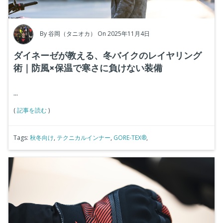
By
谷岡（タニオカ）
On 2025年11月4日
ダイネーゼが教える、冬バイクのレイヤリング
術｜防風×保温で寒さに負けない装備
...
(
記事を読む
)
Tags:
秋冬向け
,
テクニカルインナー
,
GORE-TEX®
,