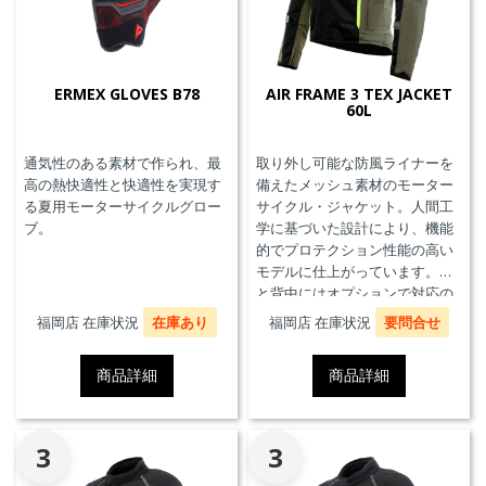
ERMEX GLOVES B78
AIR FRAME 3 TEX JACKET
60L
通気性のある素材で作られ、最
取り外し可能な防風ライナーを
高の熱快適性と快適性を実現す
備えたメッシュ素材のモーター
る夏用モーターサイクルグロー
サイクル・ジャケット。人間工
ブ。
学に基づいた設計により、機能
的でプロテクション性能の高い
モデルに仕上がっています。胸
と背中にはオプションで対応の
プロテクターを装着することが
福岡店 在庫状況
在庫あり
福岡店 在庫状況
要問合せ
できます。また、防水の内ポケ
ット、EN17092クラスA認証、パ
商品詳細
商品詳細
ンツと接続可能なファスナーを
備えています。
3
3