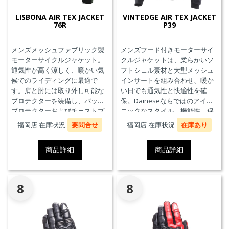
LISBONA AIR TEX JACKET
VINTEDGE AIR TEX JACKET
76R
P39
メンズメッシュファブリック製
メンズフード付きモーターサイ
モーターサイクルジャケット。
クルジャケットは、柔らかいソ
通気性が高く涼しく、暖かい気
フトシェル素材と大型メッシュ
候でのライディングに最適で
インサートを組み合わせ、暖か
す。肩と肘には取り外し可能な
い日でも通気性と快適性を確
プロテクターを装備し、バック
保。Daineseならではのアイコ
プロテクターおよびチェストプ
ニックなスタイル、機能性、保
ロテクターにも対応していま
護性能を兼ね備え、郊外でのツ
福岡店 在庫状況
要問合せ
福岡店 在庫状況
在庫あり
す。
ーリングや都市での通勤に最適
です。
商品詳細
商品詳細
8
8