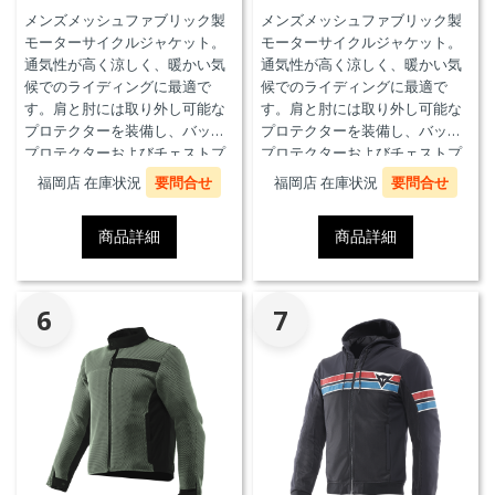
メンズメッシュファブリック製
メンズメッシュファブリック製
モーターサイクルジャケット。
モーターサイクルジャケット。
通気性が高く涼しく、暖かい気
通気性が高く涼しく、暖かい気
候でのライディングに最適で
候でのライディングに最適で
す。肩と肘には取り外し可能な
す。肩と肘には取り外し可能な
プロテクターを装備し、バック
プロテクターを装備し、バック
プロテクターおよびチェストプ
プロテクターおよびチェストプ
ロテクターにも対応していま
ロテクターにも対応していま
福岡店 在庫状況
要問合せ
福岡店 在庫状況
要問合せ
す。
す。
商品詳細
商品詳細
6
7