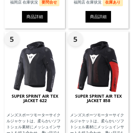
プロテクターを装着することが
プロテクターとの併用を必要と
福岡店 在庫状況
要問合せ
福岡店 在庫状況
在庫あり
できます。また、防水の内ポケ
せず、エアバッグことを指しま
ット、EN17092クラスA認証、パ
す。
商品詳細
商品詳細
ンツと接続可能なファスナーを
備えています。
5
5
SUPER SPRINT AIR TEX
SUPER SPRINT AIR TEX
JACKET 622
JACKET 858
メンズスポーツモーターサイク
メンズスポーツモーターサイク
ルジャケットは、柔らかいソフ
ルジャケットは、柔らかいソフ
トシェル素材にメッシュインサ
トシェル素材にメッシュインサ
ートを組み合わせ、暑い日でも
ートを組み合わせ、暑い日でも