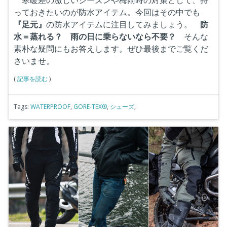
寒暖差の激しいシーズンや梅雨時の対策として、持
っておきたいのが防水アイテム。今回はその中でも
『足元』
の防水アイテムに注目してみましょう。
防
水＝蒸れる？
雨の日に乗らないなら不要？
そんな
素朴な疑問にもお答えします。ぜひ最後までご覧くだ
さいませ。
(
記事を読む
)
Tags:
WATERPROOF
,
GORE-TEX®
,
シューズ
,