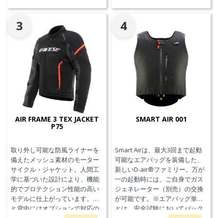
備えています。
備えています。
3
4
AIR FRAME 3 TEX JACKET
SMART AIR 001
P75
取り外し可能な防風ライナーを
Smart Airは、最大3回まで起動
備えたメッシュ素材のモーター
可能なエアバッグを装備した、
サイクル・ジャケット。人間工
新しいD-air®ファミリー。万が
学に基づいた設計により、機能
一の起動時には、ご自身でガス
的でプロテクション性能の高い
ジェネレーター（別売）の交換
モデルに仕上がっています。胸
が可能です。※エアバッグ単体
と背中にはオプションで対応の
とは、安全試験においてバック