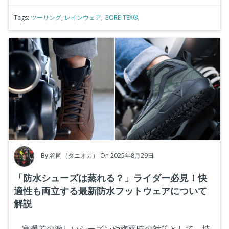
Tags:
ツーリング
,
レインウェア
,
GORE-TEX®
,
By
谷岡（タニオカ）
On 2025年8月29日
「防水シューズは蒸れる？」ライダー必見！快
適性も両立する最新防水フットウェアについて
解説