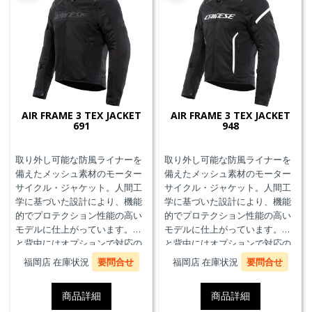
AIR FRAME 3 TEX JACKET
AIR FRAME 3 TEX JACKET
691
948
取り外し可能な防風ライナーを
取り外し可能な防風ライナーを
備えたメッシュ素材のモーター
備えたメッシュ素材のモーター
サイクル・ジャケット。人間工
サイクル・ジャケット。人間工
学に基づいた設計により、機能
学に基づいた設計により、機能
的でプロテクション性能の高い
的でプロテクション性能の高い
モデルに仕上がっています。胸
モデルに仕上がっています。胸
と背中にはオプションで対応の
と背中にはオプションで対応の
プロテクターを装着することが
プロテクターを装着することが
福岡店 在庫状況
要問合せ
福岡店 在庫状況
要問合せ
できます。また、防水の内ポケ
できます。また、防水の内ポケ
ット、EN17092クラスA認証、パ
ット、EN17092クラスA認証、パ
商品詳細
商品詳細
ンツと接続可能なファスナーを
ンツと接続可能なファスナーを