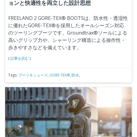
ョンと快適性を両立した設計思想
FREELAND 2 GORE-TEX® BOOTS
は、防水性・透湿性
に優れたGORE-TEX®を採用したオールシーズン対応
のツーリングブーツです。Groundtrax®ソールによる
高いグリップ力や、シャーリング構造による操作性・
歩きやすさなどを備えています。
(
記事を読む
)
Tags:
ブーツ＆シューズ
,
GORE-TEX®
,
防水
,