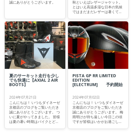
誠にありがとうございます。
秋といえばレザージャケット。
とはいえ高温多湿な日本の気候
ではまだまだレザーは暑くて着
れない・・・ そんなことはあり
ません！
夏のサーキット走行を少し
PISTA GP RR LIMITED
でも快適に【AXIAL 2 AIR
EDITION
BOOTS】
[ELECTRUM] 予約開始
2024年07月21日
2024年07月02日
こんにちは！ いつもダイネーゼ
こんにちは！ いつもダイネーゼ
京都店のブログをご覧いただき
京都店のブログをご覧いただき
誠にありがとうございます。 つ
誠にありがとうございます。 梅
いに夏がやってきました。 皆様
雨明けが待ち遠しい今日この頃
は夏の暑い時期はバイクとどの
ですが皆様はいかがお過ごしで
ように向き合っておられます
しょうか。 平年だと7月19日頃
か？
が梅雨明けの時期ですが今年は