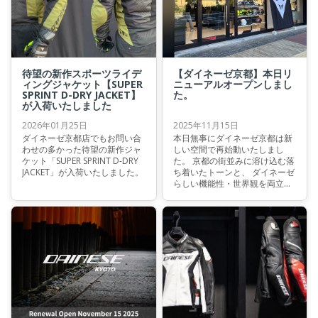
待望の新作スポーツライデ
【ダイネーゼ京都】本日リ
ィングジャケット【SUPER
ニューアルオープンしまし
SPRINT D-DRY JACKET】
た。
が入荷いたしました
2026年01月25日
2025年11月15日
ダイネーゼ京都店でもお問い合
本日無事にダイネーゼ京都は新
わせの多かった待望の新作ジャ
しい空間で再始動いたしまし
ケット「SUPER SPRINT D-DRY
た。 京都の街並みに溶け込む落
JACKET」が入荷いたしました。
ち着いたトーンと、 ダイネーゼ
らしい機能性・世界観を両立し
た店内へと生まれ変わっていま
す。