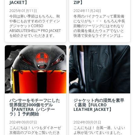
JACKET】
ZIP】
2025年01月11日
2024年11月24日
今回は寒い季節はもちろん、秋
冬用のバイクウェアって重装備
や春にもおすすめのライディン
になりがち・・・ もちろん中長
グジャケットCORSO
距離のツーリングにはそれなり
ABSØLUTESHELL™ PRO JACKET
の装備を備えたウェアでないと
を紹介させていただきます。
快適で安全なライディングは出
来ません。
パンサーをモチーフにした
ジャケット内の湿気を素早
世界限定3000個モデル
く蒸発【FULCRO
【PANTERA（パンテー
LEATHER JACKET】
ラ）】予約開始
2024年09月07日
2024年09月01日
こんにちは！ いつもダイネーゼ
こんにちは！ 台風一過、いよい
京都店のブログをご覧いただき
よ秋が近づいてまいりました。