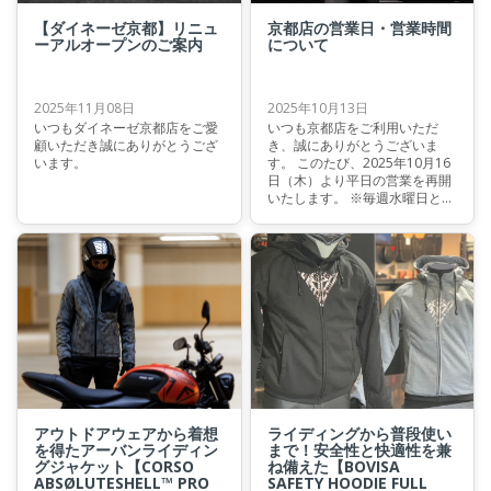
【ダイネーゼ京都】リニュ
京都店の営業日・営業時間
ーアルオープンのご案内
について
2025年11月08日
2025年10月13日
いつもダイネーゼ京都店をご愛
いつも京都店をご利用いただ
顧いただき誠にありがとうござ
き、誠にありがとうございま
います。
す。 このたび、2025年10月16
日（木）より平日の営業を再開
いたします。 ※毎週水曜日と第
２週目・4週目の火曜日は定休
日となります。（祝日の場合は
営業、翌日に振り替え）
アウトドアウェアから着想
ライディングから普段使い
を得たアーバンライディン
まで！安全性と快適性を兼
グジャケット【CORSO
ね備えた【BOVISA
ABSØLUTESHELL™ PRO
SAFETY HOODIE FULL