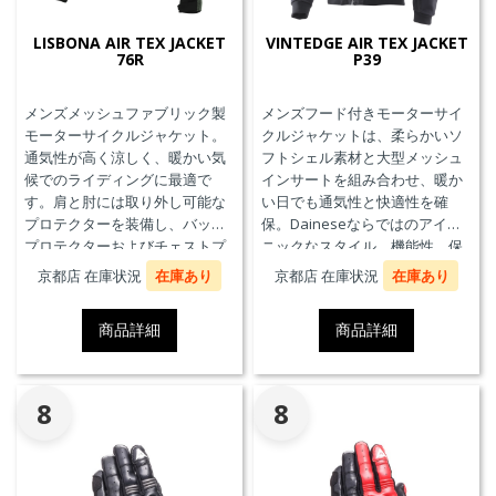
LISBONA AIR TEX JACKET
VINTEDGE AIR TEX JACKET
76R
P39
メンズメッシュファブリック製
メンズフード付きモーターサイ
モーターサイクルジャケット。
クルジャケットは、柔らかいソ
通気性が高く涼しく、暖かい気
フトシェル素材と大型メッシュ
候でのライディングに最適で
インサートを組み合わせ、暖か
す。肩と肘には取り外し可能な
い日でも通気性と快適性を確
プロテクターを装備し、バック
保。Daineseならではのアイコ
プロテクターおよびチェストプ
ニックなスタイル、機能性、保
ロテクターにも対応していま
護性能を兼ね備え、郊外でのツ
京都店 在庫状況
在庫あり
京都店 在庫状況
在庫あり
す。
ーリングや都市での通勤に最適
です。
商品詳細
商品詳細
8
8