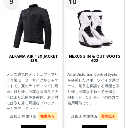
9
10
ALFAMA AIR TEX JACKET
NEXUS 3 IN & OUT BOOTS
43R
622
メンズ通気性メッシュファブリ
Axial Distortion Control System
ック製モーターサイクルジャケ
を搭載したスポーツバイク用ブ
ットで、夏のライディングに最
ーツ。足首を保護する機能と取
適。取り外し可能な防風ライナ
り外し可能なすね当てを備え、
ーにより汎用性を確保。肩と肘
INモード・OUTモードの両方で
には取り外し可能なプロテクタ
着用可能です。
ーを装備しています。
京都店 在庫状況
在庫あり
京都店 在庫状況
要問合せ