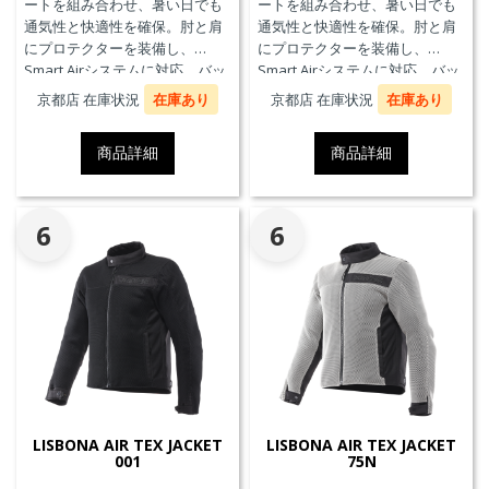
ートを組み合わせ、暑い日でも
ートを組み合わせ、暑い日でも
通気性と快適性を確保。肘と肩
通気性と快適性を確保。肘と肩
にプロテクターを装備し、
にプロテクターを装備し、
Smart Airシステムに対応。バッ
Smart Airシステムに対応。バッ
クプロテクターおよびチェスト
クプロテクターおよびチェスト
京都店 在庫状況
在庫あり
京都店 在庫状況
在庫あり
プロテクターにも対応していま
プロテクターにも対応していま
す。
す。
商品詳細
商品詳細
6
6
LISBONA AIR TEX JACKET
LISBONA AIR TEX JACKET
001
75N