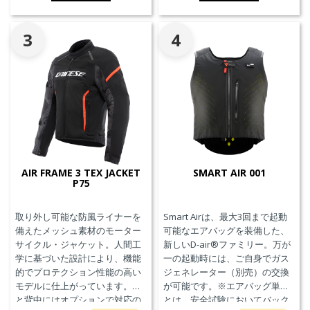
備えています。
備えています。
3
4
AIR FRAME 3 TEX JACKET
SMART AIR 001
P75
取り外し可能な防風ライナーを
Smart Airは、最大3回まで起動
備えたメッシュ素材のモーター
可能なエアバッグを装備した、
サイクル・ジャケット。人間工
新しいD-air®ファミリー。万が
学に基づいた設計により、機能
一の起動時には、ご自身でガス
的でプロテクション性能の高い
ジェネレーター（別売）の交換
モデルに仕上がっています。胸
が可能です。※エアバッグ単体
と背中にはオプションで対応の
とは、安全試験においてバック