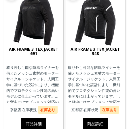
AIR FRAME 3 TEX JACKET
AIR FRAME 3 TEX JACKET
691
948
取り外し可能な防風ライナーを
取り外し可能な防風ライナーを
備えたメッシュ素材のモーター
備えたメッシュ素材のモーター
サイクル・ジャケット。人間工
サイクル・ジャケット。人間工
学に基づいた設計により、機能
学に基づいた設計により、機能
的でプロテクション性能の高い
的でプロテクション性能の高い
モデルに仕上がっています。胸
モデルに仕上がっています。胸
と背中にはオプションで対応の
と背中にはオプションで対応の
プロテクターを装着することが
プロテクターを装着することが
京都店 在庫状況
在庫あり
京都店 在庫状況
在庫あり
できます。また、防水の内ポケ
できます。また、防水の内ポケ
ット、EN17092クラスA認証、パ
ット、EN17092クラスA認証、パ
商品詳細
商品詳細
ンツと接続可能なファスナーを
ンツと接続可能なファスナーを