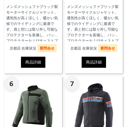
メンズメッシュファブリック製
メンズメッシュファブリック製
モーターサイクルジャケット。
モーターサイクルジャケット。
通気性が高く涼しく、暖かい気
通気性が高く涼しく、暖かい気
候でのライディングに最適で
候でのライディングに最適で
す。肩と肘には取り外し可能な
す。肩と肘には取り外し可能な
プロテクターを装備し、バック
プロテクターを装備し、バック
プロテクターおよびチェストプ
プロテクターおよびチェストプ
ロテクターにも対応していま
ロテクターにも対応していま
京都店 在庫状況
要問合せ
京都店 在庫状況
要問合せ
す。
す。
商品詳細
商品詳細
6
7