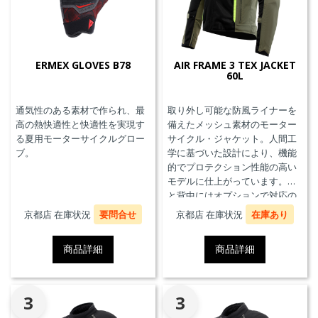
ERMEX GLOVES B78
AIR FRAME 3 TEX JACKET
60L
通気性のある素材で作られ、最
取り外し可能な防風ライナーを
高の熱快適性と快適性を実現す
備えたメッシュ素材のモーター
る夏用モーターサイクルグロー
サイクル・ジャケット。人間工
ブ。
学に基づいた設計により、機能
的でプロテクション性能の高い
モデルに仕上がっています。胸
と背中にはオプションで対応の
プロテクターを装着することが
京都店 在庫状況
要問合せ
京都店 在庫状況
在庫あり
できます。また、防水の内ポケ
ット、EN17092クラスA認証、パ
商品詳細
商品詳細
ンツと接続可能なファスナーを
備えています。
3
3