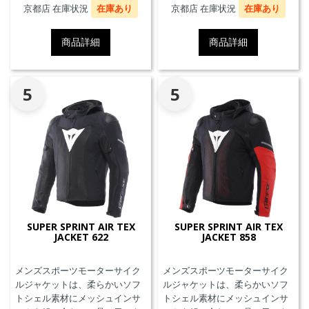
プロテクターを装着することが
プロテクターとの併用を必要と
京都店 在庫状況
在庫あり
京都店 在庫状況
在庫あり
できます。また、防水の内ポケ
せず、エアバッグことを指しま
ット、EN17092クラスA認証、パ
す。
商品詳細
商品詳細
ンツと接続可能なファスナーを
備えています。
5
5
SUPER SPRINT AIR TEX
SUPER SPRINT AIR TEX
JACKET 622
JACKET 858
メンズスポーツモーターサイク
メンズスポーツモーターサイク
ルジャケットは、柔らかいソフ
ルジャケットは、柔らかいソフ
トシェル素材にメッシュインサ
トシェル素材にメッシュインサ