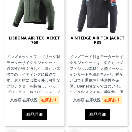
LISBONA AIR TEX JACKET
VINTEDGE AIR TEX JACKET
76R
P39
メンズメッシュファブリック製
メンズフード付きモーターサイ
モーターサイクルジャケット。
クルジャケットは、柔らかいソ
通気性が高く涼しく、暖かい気
フトシェル素材と大型メッシュ
候でのライディングに最適で
インサートを組み合わせ、暖か
す。肩と肘には取り外し可能な
い日でも通気性と快適性を確
プロテクターを装備し、バック
保。Daineseならではのアイコ
プロテクターおよびチェストプ
ニックなスタイル、機能性、保
ロテクターにも対応していま
護性能を兼ね備え、郊外でのツ
京都店 在庫状況
在庫あり
京都店 在庫状況
在庫あり
す。
ーリングや都市での通勤に最適
です。
商品詳細
商品詳細