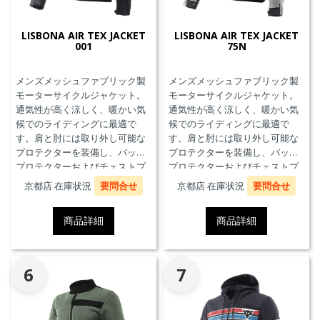
LISBONA AIR TEX JACKET
LISBONA AIR TEX JACKET
001
75N
メンズメッシュファブリック製
メンズメッシュファブリック製
モーターサイクルジャケット。
モーターサイクルジャケット。
通気性が高く涼しく、暖かい気
通気性が高く涼しく、暖かい気
候でのライディングに最適で
候でのライディングに最適で
す。肩と肘には取り外し可能な
す。肩と肘には取り外し可能な
プロテクターを装備し、バック
プロテクターを装備し、バック
プロテクターおよびチェストプ
プロテクターおよびチェストプ
ロテクターにも対応していま
ロテクターにも対応していま
京都店 在庫状況
要問合せ
京都店 在庫状況
要問合せ
す。
す。
商品詳細
商品詳細
6
7