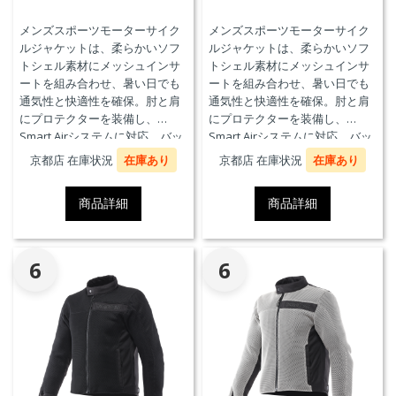
メンズスポーツモーターサイク
メンズスポーツモーターサイク
ルジャケットは、柔らかいソフ
ルジャケットは、柔らかいソフ
トシェル素材にメッシュインサ
トシェル素材にメッシュインサ
ートを組み合わせ、暑い日でも
ートを組み合わせ、暑い日でも
通気性と快適性を確保。肘と肩
通気性と快適性を確保。肘と肩
にプロテクターを装備し、
にプロテクターを装備し、
Smart Airシステムに対応。バッ
Smart Airシステムに対応。バッ
クプロテクターおよびチェスト
クプロテクターおよびチェスト
京都店 在庫状況
在庫あり
京都店 在庫状況
在庫あり
プロテクターにも対応していま
プロテクターにも対応していま
す。
す。
商品詳細
商品詳細
6
6