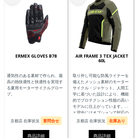
ERMEX GLOVES B78
AIR FRAME 3 TEX JACKET
60L
通気性のある素材で作られ、最
取り外し可能な防風ライナーを
高の熱快適性と快適性を実現す
備えたメッシュ素材のモーター
る夏用モーターサイクルグロー
サイクル・ジャケット。人間工
ブ。
学に基づいた設計により、機能
的でプロテクション性能の高い
モデルに仕上がっています。胸
と背中にはオプションで対応の
プロテクターを装着することが
京都店 在庫状況
要問合せ
京都店 在庫状況
在庫あり
できます。また、防水の内ポケ
ット、EN17092クラスA認証、パ
商品詳細
商品詳細
ンツと接続可能なファスナーを