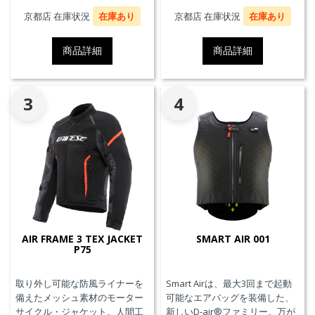
プロテクターを装着することが
プロテクターを装着することが
京都店 在庫状況
在庫あり
京都店 在庫状況
在庫あり
できます。また、防水の内ポケ
できます。また、防水の内ポケ
ット、EN17092クラスA認証、パ
ット、EN17092クラスA認証、パ
商品詳細
商品詳細
ンツと接続可能なファスナーを
ンツと接続可能なファスナーを
備えています。
備えています。
3
4
AIR FRAME 3 TEX JACKET
SMART AIR 001
P75
取り外し可能な防風ライナーを
Smart Airは、最大3回まで起動
備えたメッシュ素材のモーター
可能なエアバッグを装備した、
サイクル・ジャケット。人間工
新しいD-air®ファミリー。万が