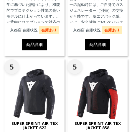
学に基づいた設計により、機能
一の起動時には、ご自身でガス
的でプロテクション性能の高い
ジェネレーター（別売）の交換
モデルに仕上がっています。胸
が可能です。※エアバッグ単体
と背中にはオプションで対応の
とは、安全試験においてバック
プロテクターを装着することが
プロテクターとの併用を必要と
京都店 在庫状況
在庫あり
京都店 在庫状況
在庫あり
できます。また、防水の内ポケ
せず、エアバッグことを指しま
ット、EN17092クラスA認証、パ
す。
商品詳細
商品詳細
ンツと接続可能なファスナーを
備えています。
5
5
SUPER SPRINT AIR TEX
SUPER SPRINT AIR TEX
JACKET 622
JACKET 858