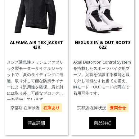
ALFAMA AIR TEX JACKET
NEXUS 3 IN & OUT BOOTS
43R
622
メンズ通気性メッシュファブリ
Axial Distortion Control System
ック製モーターサイクルジャケ
を搭載したスポーツバイク用ブ
ットで、夏のライディングに最
ーツ。足首を保護する機能と取
適。取り外し可能な防風ライナ
り外し可能なすね当てを備え、
ーにより汎用性を確保。肩と肘
INモード・OUTモードの両方で
には取り外し可能なプロテクタ
着用可能です。
ーを装備しています。
京都店 在庫状況
在庫あり
京都店 在庫状況
要問合せ
商品詳細
商品詳細