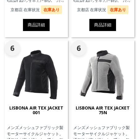
Smart Airシステムに対応。バッ
Smart Airシステムに対応。バッ
クプロテクターおよびチェスト
クプロテクターおよびチェスト
京都店 在庫状況
在庫あり
京都店 在庫状況
在庫あり
プロテクターにも対応していま
プロテクターにも対応していま
す。
す。
商品詳細
商品詳細
6
6
LISBONA AIR TEX JACKET
LISBONA AIR TEX JACKET
001
75N
メンズメッシュファブリック製
メンズメッシュファブリック製
モーターサイクルジャケット。
モーターサイクルジャケット。