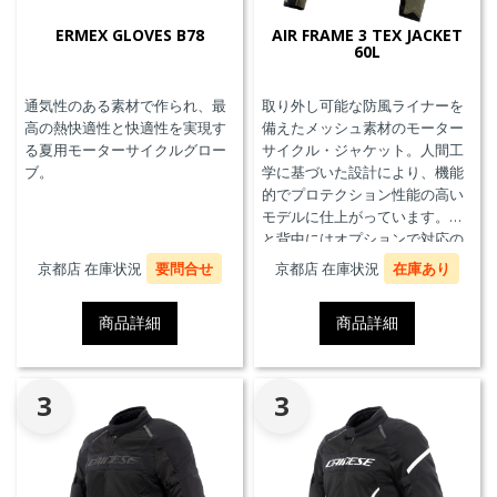
ERMEX GLOVES B78
AIR FRAME 3 TEX JACKET
60L
通気性のある素材で作られ、最
取り外し可能な防風ライナーを
高の熱快適性と快適性を実現す
備えたメッシュ素材のモーター
る夏用モーターサイクルグロー
サイクル・ジャケット。人間工
ブ。
学に基づいた設計により、機能
的でプロテクション性能の高い
モデルに仕上がっています。胸
と背中にはオプションで対応の
プロテクターを装着することが
京都店 在庫状況
要問合せ
京都店 在庫状況
在庫あり
できます。また、防水の内ポケ
ット、EN17092クラスA認証、パ
商品詳細
商品詳細
ンツと接続可能なファスナーを
備えています。
3
3