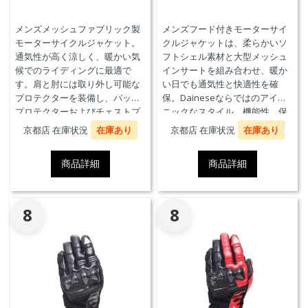
メンズメッシュファブリック製
メンズフード付きモーターサイ
モーターサイクルジャケット。
クルジャケットは、柔らかいソ
通気性が高く涼しく、暖かい気
フトシェル素材と大型メッシュ
候でのライディングに最適で
インサートを組み合わせ、暖か
す。肩と肘には取り外し可能な
い日でも通気性と快適性を確
プロテクターを装備し、バック
保。Daineseならではのアイコ
プロテクターおよびチェストプ
ニックなスタイル、機能性、保
ロテクターにも対応していま
護性能を兼ね備え、郊外でのツ
京都店 在庫状況
在庫あり
京都店 在庫状況
在庫あり
す。
ーリングや都市での通勤に最適
です。
商品詳細
商品詳細
8
8