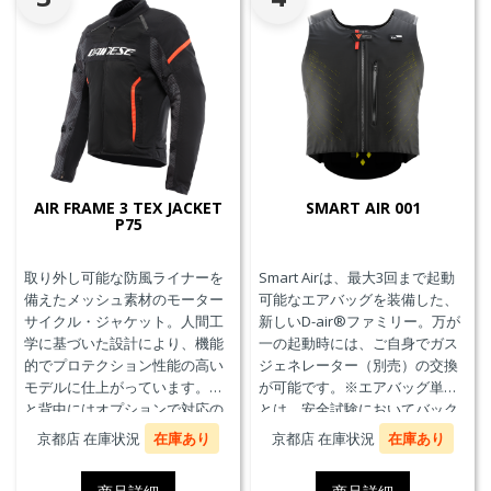
AIR FRAME 3 TEX JACKET
SMART AIR 001
P75
取り外し可能な防風ライナーを
Smart Airは、最大3回まで起動
備えたメッシュ素材のモーター
可能なエアバッグを装備した、
サイクル・ジャケット。人間工
新しいD-air®ファミリー。万が
学に基づいた設計により、機能
一の起動時には、ご自身でガス
的でプロテクション性能の高い
ジェネレーター（別売）の交換
モデルに仕上がっています。胸
が可能です。※エアバッグ単体
と背中にはオプションで対応の
とは、安全試験においてバック
プロテクターを装着することが
プロテクターとの併用を必要と
京都店 在庫状況
在庫あり
京都店 在庫状況
在庫あり
できます。また、防水の内ポケ
せず、エアバッグことを指しま
ット、EN17092クラスA認証、パ
す。