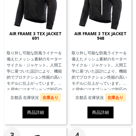
AIR FRAME 3 TEX JACKET
AIR FRAME 3 TEX JACKET
691
948
取り外し可能な防風ライナーを
取り外し可能な防風ライナーを
備えたメッシュ素材のモーター
備えたメッシュ素材のモーター
サイクル・ジャケット。人間工
サイクル・ジャケット。人間工
学に基づいた設計により、機能
学に基づいた設計により、機能
的でプロテクション性能の高い
的でプロテクション性能の高い
モデルに仕上がっています。胸
モデルに仕上がっています。胸
と背中にはオプションで対応の
と背中にはオプションで対応の
プロテクターを装着することが
プロテクターを装着することが
京都店 在庫状況
在庫あり
京都店 在庫状況
在庫あり
できます。また、防水の内ポケ
できます。また、防水の内ポケ
ット、EN17092クラスA認証、パ
ット、EN17092クラスA認証、パ
商品詳細
商品詳細
ンツと接続可能なファスナーを
ンツと接続可能なファスナーを
備えています。
備えています。
3
4