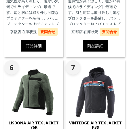
通気性が高く涼しく、暖かい気
通気性が高く涼しく、暖かい気
候でのライディングに最適で
候でのライディングに最適で
す。肩と肘には取り外し可能な
す。肩と肘には取り外し可能な
プロテクターを装備し、バック
プロテクターを装備し、バック
プロテクターおよびチェストプ
プロテクターおよびチェストプ
ロテクターにも対応していま
ロテクターにも対応していま
京都店 在庫状況
要問合せ
京都店 在庫状況
要問合せ
す。
す。
商品詳細
商品詳細
6
7
LISBONA AIR TEX JACKET
VINTEDGE AIR TEX JACKET
76R
P39