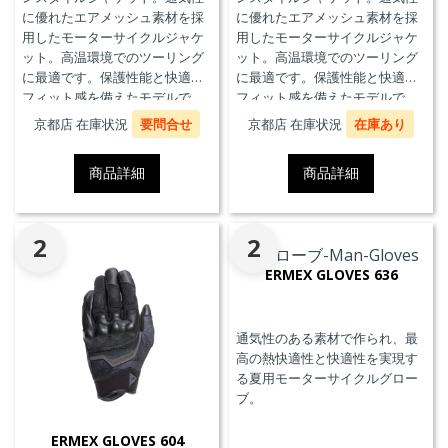
に優れたエアメッシュ素材を採
に優れたエアメッシュ素材を採
用したモーターサイクルジャケ
用したモーターサイクルジャケ
ット。高温環境でのツーリング
ット。高温環境でのツーリング
に最適です。保護性能と快適な
に最適です。保護性能と快適な
フィット感を備えたモデルで
フィット感を備えたモデルで
す。
す。
京都店 在庫状況
要問合せ
京都店 在庫状況
在庫あり
商品詳細
商品詳細
2
2
ERMEX GLOVES 636
通気性のある素材で作られ、最
高の熱快適性と快適性を実現す
る夏用モーターサイクルグロー
ブ。
ERMEX GLOVES 604