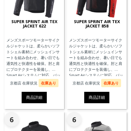
SUPER SPRINT AIR TEX
SUPER SPRINT AIR TEX
JACKET 622
JACKET 858
メンズスポーツモーターサイク
メンズスポーツモーターサイク
ルジャケットは、柔らかいソフ
ルジャケットは、柔らかいソフ
トシェル素材にメッシュインサ
トシェル素材にメッシュインサ
ートを組み合わせ、暑い日でも
ートを組み合わせ、暑い日でも
通気性と快適性を確保。肘と肩
通気性と快適性を確保。肘と肩
にプロテクターを装備し、
にプロテクターを装備し、
Smart Airシステムに対応。バッ
Smart Airシステムに対応。バッ
クプロテクターおよびチェスト
クプロテクターおよびチェスト
京都店 在庫状況
在庫あり
京都店 在庫状況
在庫あり
プロテクターにも対応していま
プロテクターにも対応していま
す。
す。
商品詳細
商品詳細
6
6