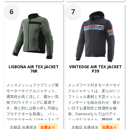
6
7
LISBONA AIR TEX JACKET
VINTEDGE AIR TEX JACKET
76R
P39
メンズメッシュファブリック製
メンズフード付きモーターサイ
モーターサイクルジャケット。
クルジャケットは、柔らかいソ
通気性が高く涼しく、暖かい気
フトシェル素材と大型メッシュ
候でのライディングに最適で
インサートを組み合わせ、暖か
す。肩と肘には取り外し可能な
い日でも通気性と快適性を確
プロテクターを装備し、バック
保。Daineseならではのアイコ
プロテクターおよびチェストプ
ニックなスタイル、機能性、保
ロテクターにも対応していま
護性能を兼ね備え、郊外でのツ
京都店 在庫状況
在庫あり
京都店 在庫状況
在庫あり