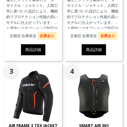
サイクル・ジャケット。人間工
サイクル・ジャケット。人間工
学に基づいた設計により、機能
学に基づいた設計により、機能
的でプロテクション性能の高い
的でプロテクション性能の高い
モデルに仕上がっています。胸
モデルに仕上がっています。胸
と背中にはオプションで対応の
と背中にはオプションで対応の
プロテクターを装着することが
プロテクターを装着することが
京都店 在庫状況
在庫あり
京都店 在庫状況
在庫あり
できます。また、防水の内ポケ
できます。また、防水の内ポケ
ット、EN17092クラスA認証、パ
ット、EN17092クラスA認証、パ
商品詳細
商品詳細
ンツと接続可能なファスナーを
ンツと接続可能なファスナーを
備えています。
備えています。
3
4
AIR FRAME 3 TEX JACKET
SMART AIR 001