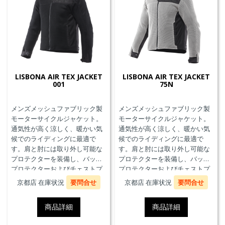
LISBONA AIR TEX JACKET
LISBONA AIR TEX JACKET
001
75N
メンズメッシュファブリック製
メンズメッシュファブリック製
モーターサイクルジャケット。
モーターサイクルジャケット。
通気性が高く涼しく、暖かい気
通気性が高く涼しく、暖かい気
候でのライディングに最適で
候でのライディングに最適で
す。肩と肘には取り外し可能な
す。肩と肘には取り外し可能な
プロテクターを装備し、バック
プロテクターを装備し、バック
プロテクターおよびチェストプ
プロテクターおよびチェストプ
ロテクターにも対応していま
ロテクターにも対応していま
京都店 在庫状況
要問合せ
京都店 在庫状況
要問合せ
す。
す。
商品詳細
商品詳細