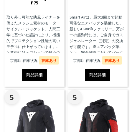
P75
取り外し可能な防風ライナーを
Smart Airは、最大3回まで起動
備えたメッシュ素材のモーター
可能なエアバッグを装備した、
サイクル・ジャケット。人間工
新しいD-air®ファミリー。万が
学に基づいた設計により、機能
一の起動時には、ご自身でガス
的でプロテクション性能の高い
ジェネレーター（別売）の交換
モデルに仕上がっています。胸
が可能です。※エアバッグ単体
と背中にはオプションで対応の
とは、安全試験においてバック
プロテクターを装着することが
プロテクターとの併用を必要と
京都店 在庫状況
在庫あり
京都店 在庫状況
在庫あり
できます。また、防水の内ポケ
せず、エアバッグことを指しま
ット、EN17092クラスA認証、パ
す。
商品詳細
商品詳細
ンツと接続可能なファスナーを
備えています。
5
5