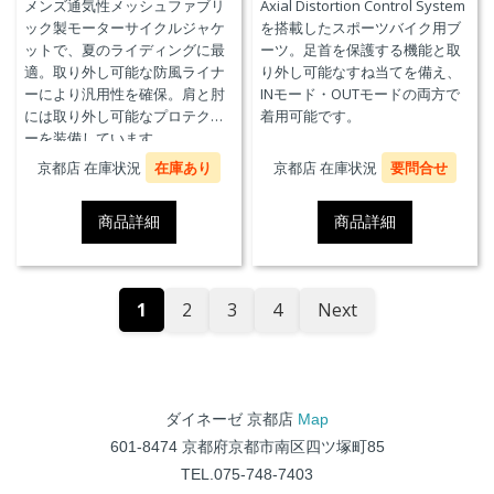
メンズ通気性メッシュファブリ
Axial Distortion Control System
ック製モーターサイクルジャケ
を搭載したスポーツバイク用ブ
ットで、夏のライディングに最
ーツ。足首を保護する機能と取
適。取り外し可能な防風ライナ
り外し可能なすね当てを備え、
ーにより汎用性を確保。肩と肘
INモード・OUTモードの両方で
には取り外し可能なプロテクタ
着用可能です。
ーを装備しています。
京都店 在庫状況
在庫あり
京都店 在庫状況
要問合せ
商品詳細
商品詳細
1
2
3
4
Next
ダイネーゼ 京都店
Map
601-8474 京都府京都市南区四ツ塚町85
TEL.075-748-7403