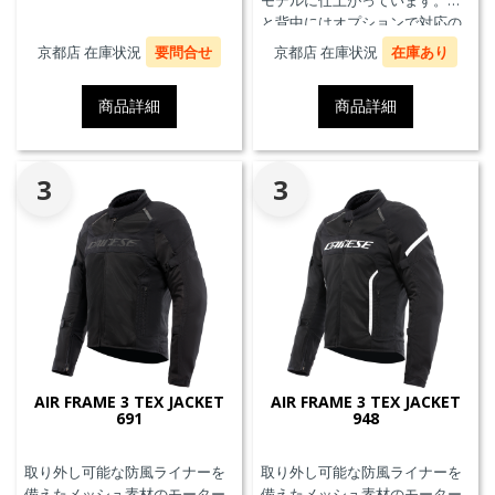
モデルに仕上がっています。胸
と背中にはオプションで対応の
プロテクターを装着することが
京都店 在庫状況
要問合せ
京都店 在庫状況
在庫あり
できます。また、防水の内ポケ
ット、EN17092クラスA認証、パ
商品詳細
商品詳細
ンツと接続可能なファスナーを
備えています。
3
3
AIR FRAME 3 TEX JACKET
AIR FRAME 3 TEX JACKET
691
948
取り外し可能な防風ライナーを
取り外し可能な防風ライナーを
備えたメッシュ素材のモーター
備えたメッシュ素材のモーター