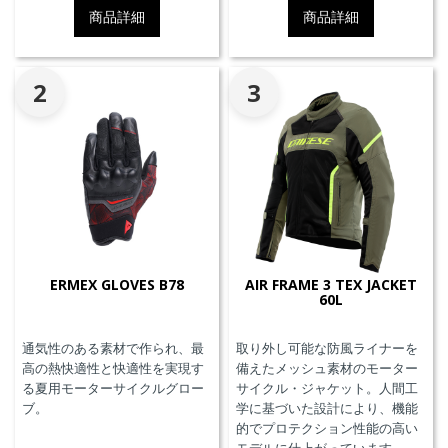
商品詳細
商品詳細
2
3
ERMEX GLOVES B78
AIR FRAME 3 TEX JACKET
60L
通気性のある素材で作られ、最
取り外し可能な防風ライナーを
高の熱快適性と快適性を実現す
備えたメッシュ素材のモーター
る夏用モーターサイクルグロー
サイクル・ジャケット。人間工
ブ。
学に基づいた設計により、機能
的でプロテクション性能の高い