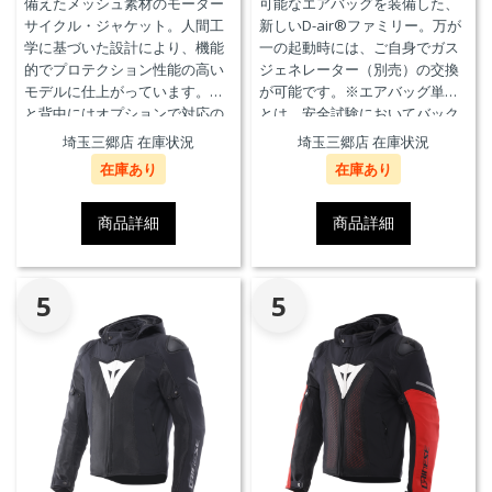
備えたメッシュ素材のモーター
可能なエアバッグを装備した、
サイクル・ジャケット。人間工
新しいD-air®ファミリー。万が
学に基づいた設計により、機能
一の起動時には、ご自身でガス
的でプロテクション性能の高い
ジェネレーター（別売）の交換
モデルに仕上がっています。胸
が可能です。※エアバッグ単体
と背中にはオプションで対応の
とは、安全試験においてバック
プロテクターを装着することが
プロテクターとの併用を必要と
埼玉三郷店 在庫状況
埼玉三郷店 在庫状況
できます。また、防水の内ポケ
せず、エアバッグことを指しま
在庫あり
在庫あり
ット、EN17092クラスA認証、パ
す。
ンツと接続可能なファスナーを
備えています。
商品詳細
商品詳細
5
5