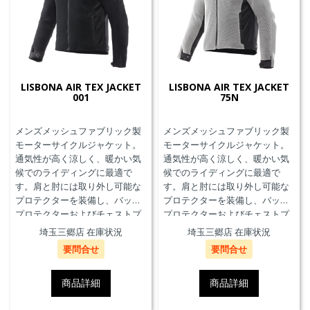
LISBONA AIR TEX JACKET
LISBONA AIR TEX JACKET
001
75N
メンズメッシュファブリック製
メンズメッシュファブリック製
モーターサイクルジャケット。
モーターサイクルジャケット。
通気性が高く涼しく、暖かい気
通気性が高く涼しく、暖かい気
候でのライディングに最適で
候でのライディングに最適で
す。肩と肘には取り外し可能な
す。肩と肘には取り外し可能な
プロテクターを装備し、バック
プロテクターを装備し、バック
プロテクターおよびチェストプ
プロテクターおよびチェストプ
ロテクターにも対応していま
ロテクターにも対応していま
埼玉三郷店 在庫状況
埼玉三郷店 在庫状況
す。
す。
要問合せ
要問合せ
商品詳細
商品詳細