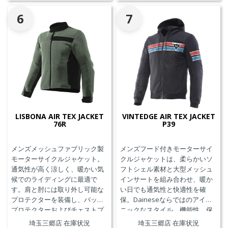
6
7
LISBONA AIR TEX JACKET
VINTEDGE AIR TEX JACKET
76R
P39
メンズメッシュファブリック製
メンズフード付きモーターサイ
モーターサイクルジャケット。
クルジャケットは、柔らかいソ
通気性が高く涼しく、暖かい気
フトシェル素材と大型メッシュ
候でのライディングに最適で
インサートを組み合わせ、暖か
す。肩と肘には取り外し可能な
い日でも通気性と快適性を確
プロテクターを装備し、バック
保。Daineseならではのアイコ
プロテクターおよびチェストプ
ニックなスタイル、機能性、保
ロテクターにも対応していま
護性能を兼ね備え、郊外でのツ
埼玉三郷店 在庫状況
埼玉三郷店 在庫状況