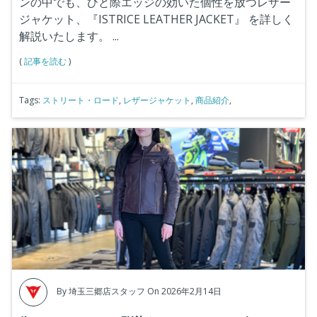
ンの中でも、ひと際エッジの効いた個性を放つレザー
ジャケット、『
ISTRICE LEATHER JACKET
』 を詳しく
解説いたします。
...
(
記事を読む
)
Tags:
ストリート・ロード
,
レザージャケット
,
商品紹介
,
By
埼玉三郷店スタッフ
On 2026年2月14日