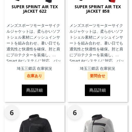
SUPER SPRINT AIR TEX
SUPER SPRINT AIR TEX
JACKET 622
JACKET 858
メンズスポーツモーターサイク
メンズスポーツモーターサイク
ルジャケットは、柔らかいソフ
ルジャケットは、柔らかいソフ
トシェル素材にメッシュインサ
トシェル素材にメッシュインサ
ートを組み合わせ、暑い日でも
ートを組み合わせ、暑い日でも
通気性と快適性を確保。肘と肩
通気性と快適性を確保。肘と肩
にプロテクターを装備し、
にプロテクターを装備し、
Smart Airシステムに対応。バッ
Smart Airシステムに対応。バッ
クプロテクターおよびチェスト
クプロテクターおよびチェスト
埼玉三郷店 在庫状況
埼玉三郷店 在庫状況
プロテクターにも対応していま
プロテクターにも対応していま
在庫あり
要問合せ
す。
す。
商品詳細
商品詳細
6
6