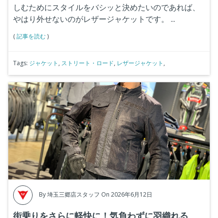
しむためにスタイルをバシッと決めたいのであれば、
やはり外せないのがレザージャケットです。
...
(
記事を読む
)
Tags:
ジャケット
,
ストリート・ロード
,
レザージャケット
,
By
埼玉三郷店スタッフ
On 2026年6月12日
街乗りをさらに軽快に！気負わずに羽織れる