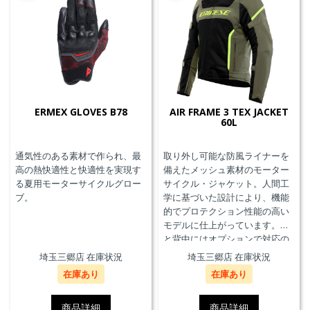
ERMEX GLOVES B78
AIR FRAME 3 TEX JACKET
60L
通気性のある素材で作られ、最
取り外し可能な防風ライナーを
高の熱快適性と快適性を実現す
備えたメッシュ素材のモーター
る夏用モーターサイクルグロー
サイクル・ジャケット。人間工
ブ。
学に基づいた設計により、機能
的でプロテクション性能の高い
モデルに仕上がっています。胸
と背中にはオプションで対応の
プロテクターを装着することが
埼玉三郷店 在庫状況
埼玉三郷店 在庫状況
できます。また、防水の内ポケ
在庫あり
在庫あり
ット、EN17092クラスA認証、パ
ンツと接続可能なファスナーを
備えています。
商品詳細
商品詳細