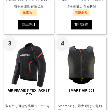
と背中にはオプションで対応の
と背中にはオプションで対応の
プロテクターを装着することが
プロテクターを装着することが
埼玉三郷店 在庫状況
埼玉三郷店 在庫状況
できます。また、防水の内ポケ
できます。また、防水の内ポケ
在庫あり
在庫あり
ット、EN17092クラスA認証、パ
ット、EN17092クラスA認証、パ
ンツと接続可能なファスナーを
ンツと接続可能なファスナーを
備えています。
備えています。
商品詳細
商品詳細
3
4
AIR FRAME 3 TEX JACKET
SMART AIR 001
P75
取り外し可能な防風ライナーを
Smart Airは、最大3回まで起動