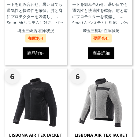
ートを組み合わせ、暑い日でも
ートを組み合わせ、暑い日でも
通気性と快適性を確保。肘と肩
通気性と快適性を確保。肘と肩
にプロテクターを装備し、
にプロテクターを装備し、
Smart Airシステムに対応。バッ
Smart Airシステムに対応。バッ
クプロテクターおよびチェスト
クプロテクターおよびチェスト
埼玉三郷店 在庫状況
埼玉三郷店 在庫状況
プロテクターにも対応していま
プロテクターにも対応していま
在庫あり
要問合せ
す。
す。
商品詳細
商品詳細
6
6
LISBONA AIR TEX JACKET
LISBONA AIR TEX JACKET