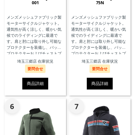
001
75N
メンズメッシュファブリック製
メンズメッシュファブリック製
モーターサイクルジャケット。
モーターサイクルジャケット。
通気性が高く涼しく、暖かい気
通気性が高く涼しく、暖かい気
候でのライディングに最適で
候でのライディングに最適で
す。肩と肘には取り外し可能な
す。肩と肘には取り外し可能な
プロテクターを装備し、バック
プロテクターを装備し、バック
プロテクターおよびチェストプ
プロテクターおよびチェストプ
ロテクターにも対応していま
ロテクターにも対応していま
埼玉三郷店 在庫状況
埼玉三郷店 在庫状況
す。
す。
要問合せ
要問合せ
商品詳細
商品詳細
6
7