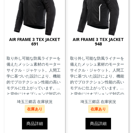
AIR FRAME 3 TEX JACKET
AIR FRAME 3 TEX JACKET
691
948
取り外し可能な防風ライナーを
取り外し可能な防風ライナーを
備えたメッシュ素材のモーター
備えたメッシュ素材のモーター
サイクル・ジャケット。人間工
サイクル・ジャケット。人間工
学に基づいた設計により、機能
学に基づいた設計により、機能
的でプロテクション性能の高い
的でプロテクション性能の高い
モデルに仕上がっています。胸
モデルに仕上がっています。胸
と背中にはオプションで対応の
と背中にはオプションで対応の
プロテクターを装着することが
プロテクターを装着することが
埼玉三郷店 在庫状況
埼玉三郷店 在庫状況
できます。また、防水の内ポケ
できます。また、防水の内ポケ
在庫あり
在庫あり
ット、EN17092クラスA認証、パ
ット、EN17092クラスA認証、パ
ンツと接続可能なファスナーを
ンツと接続可能なファスナーを
備えています。
備えています。
商品詳細
商品詳細