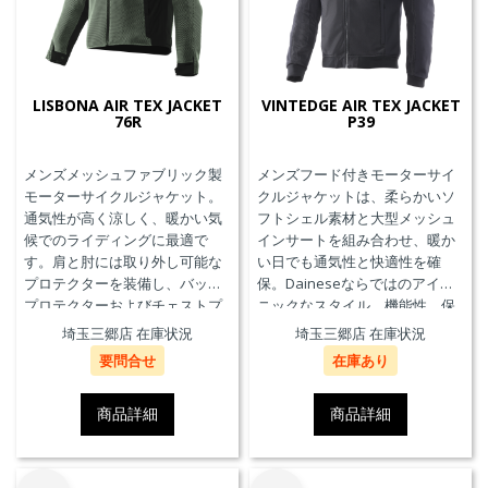
LISBONA AIR TEX JACKET
VINTEDGE AIR TEX JACKET
76R
P39
メンズメッシュファブリック製
メンズフード付きモーターサイ
モーターサイクルジャケット。
クルジャケットは、柔らかいソ
通気性が高く涼しく、暖かい気
フトシェル素材と大型メッシュ
候でのライディングに最適で
インサートを組み合わせ、暖か
す。肩と肘には取り外し可能な
い日でも通気性と快適性を確
プロテクターを装備し、バック
保。Daineseならではのアイコ
プロテクターおよびチェストプ
ニックなスタイル、機能性、保
ロテクターにも対応していま
護性能を兼ね備え、郊外でのツ
埼玉三郷店 在庫状況
埼玉三郷店 在庫状況
す。
ーリングや都市での通勤に最適
要問合せ
在庫あり
です。
商品詳細
商品詳細