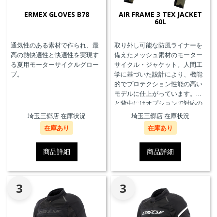
ERMEX GLOVES B78
AIR FRAME 3 TEX JACKET
60L
通気性のある素材で作られ、最
取り外し可能な防風ライナーを
高の熱快適性と快適性を実現す
備えたメッシュ素材のモーター
る夏用モーターサイクルグロー
サイクル・ジャケット。人間工
ブ。
学に基づいた設計により、機能
的でプロテクション性能の高い
モデルに仕上がっています。胸
と背中にはオプションで対応の
プロテクターを装着することが
埼玉三郷店 在庫状況
埼玉三郷店 在庫状況
できます。また、防水の内ポケ
在庫あり
在庫あり
ット、EN17092クラスA認証、パ
ンツと接続可能なファスナーを
備えています。
商品詳細
商品詳細
3
3