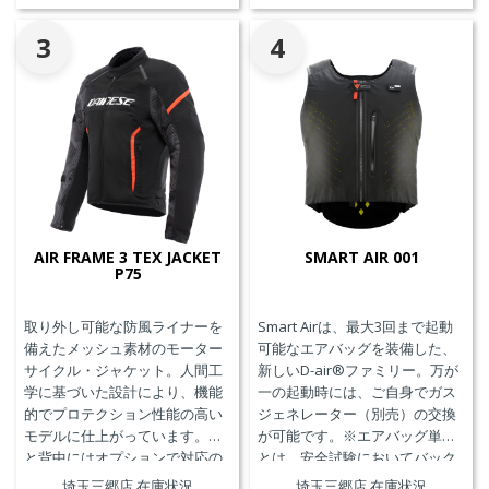
3
4
AIR FRAME 3 TEX JACKET
SMART AIR 001
P75
取り外し可能な防風ライナーを
Smart Airは、最大3回まで起動
備えたメッシュ素材のモーター
可能なエアバッグを装備した、
サイクル・ジャケット。人間工
新しいD-air®ファミリー。万が
学に基づいた設計により、機能
一の起動時には、ご自身でガス
的でプロテクション性能の高い
ジェネレーター（別売）の交換
モデルに仕上がっています。胸
が可能です。※エアバッグ単体
と背中にはオプションで対応の
とは、安全試験においてバック
プロテクターを装着することが
プロテクターとの併用を必要と
埼玉三郷店 在庫状況
埼玉三郷店 在庫状況