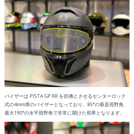
バイザーは PISTA GP RR を彷彿とさせるセンターロック
式の4mm厚のバイザーとなっており、85°の垂直視野角、
最大190°の水平視野角で非常に開けた視界となります。