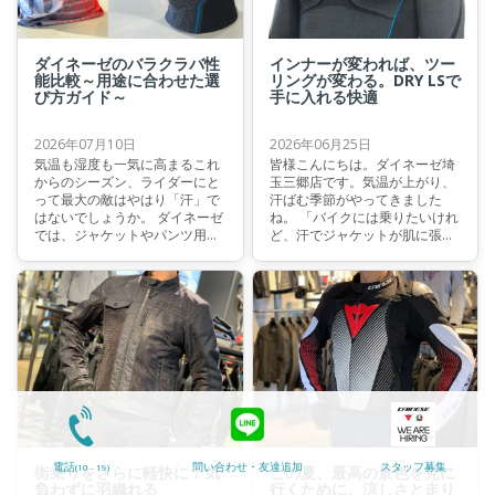
ダイネーゼのバラクラバ性
インナーが変われば、ツー
能比較～用途に合わせた選
リングが変わる。DRY LSで
び方ガイド～
手に入れる快適
2026年07月10日
2026年06月25日
気温も湿度も一気に高まるこれ
皆様こんにちは。ダイネーゼ埼
からのシーズン、ライダーにと
玉三郷店です。気温が上がり、
って最大の敵はやはり「汗」で
汗ばむ季節がやってきました
はないでしょうか。 ダイネーゼ
ね。 「バイクには乗りたいけれ
では、ジャケットやパンツ用の
ど、汗でジャケットが肌に張り
テクニカルインナーに加え、実
付くのが不快…」 「メッシュジ
は“ヘルメット専用”インナーウ
ャケットを着ているのに、熱が
ェアもご用意しています。 そこ
こもって暑い…」 そんなお悩み
で今回は、夏のライディングを
を抱えていませんか？ 今回は、
快適に保つために欠かせないヘ
そんな夏のライディングを劇的
ルメットインナーウェア、バラ
に涼しく、快適へと変えてくれ
クラバシリーズの中から
るダイネーゼ自慢の高機能イン
『BALACLAVA』と『DRY
ナーをご紹介いたします。
BALACLAVA』の違いを、ポイ
ントを押さえてわかりやすくご
紹介していきます。 さて、皆様
にとって最適なモデルはどちら
になりますでしょうか。
電話
問い合わせ・友達追加
スタッフ募集
(10 - 19)
街乗りをさらに軽快に！気
この夏、最高の景色を見に
負わずに羽織れる
行くために。涼しさと走り