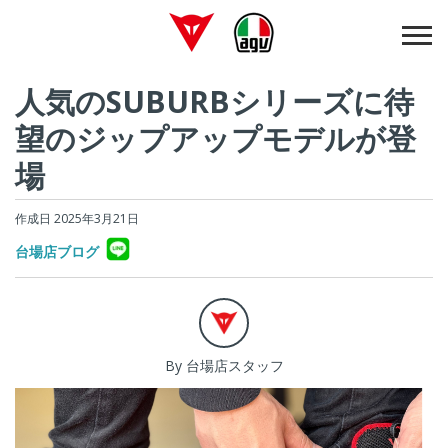
人気のSUBURBシリーズに待
望のジップアップモデルが登
場
作成日 2025年3月21日
台場店ブログ
By 台場店スタッフ