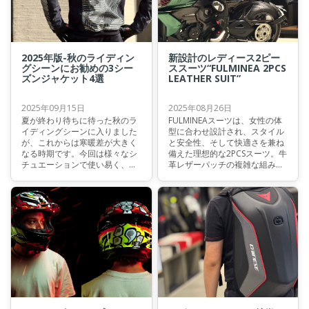
ブログでは高い快適性と防水性
を持つ、最新のシューズをご紹
介いたします。
2025年版-秋のライディン
新設計のレディース2ピー
グシーンにお勧めの3シー
ススーツ“FULMINEA 2PCS
ズンジャケット4選
LEATHER SUIT”
2025年09月15日
2025年08月26日
夏が終わり待ちに待った秋のラ
FULMINEAスーツは、女性の体
イディングシーンに入りました
型に合わせ設計され、スタイル
が、これからは寒暖差が大きく
と安全性、そして快適さを兼ね
なる時期です。今回は様々なシ
備えた理想的な2PCSスーツ。牛
チュエーションで使い易く、ダ
革レザーパッチの複雑な組み合
イネーゼらしさが詰まった2025
わせとS1バイエラスティック生
年版の秋シーズンにお勧めジャ
地をハイブリッドしたこのモデ
ケット4選のご紹介です。
ルは耐久性に優れつつ、しなや
かな弾力性と通気性を実現。最
新技術で得られた安全性と優れ
たパフォーマンスをライダーに
提供します。