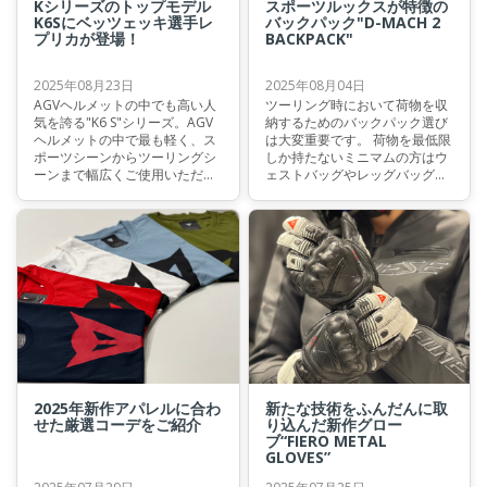
Kシリーズのトップモデル
スポーツルックスが特徴の
K6Sにベッツェッキ選手レ
バックパック"D-MACH 2
プリカが登場！
BACKPACK"
2025年08月23日
2025年08月04日
AGVヘルメットの中でも高い人
ツーリング時において荷物を収
気を誇る"K6 S"シリーズ。AGV
納するためのバックパック選び
ヘルメットの中で最も軽く、ス
は大変重要です。 荷物を最低限
ポーツシーンからツーリングシ
しか持たないミニマムの方はウ
ーンまで幅広くご使用いただけ
ェストバッグやレッグバッグが
るK6Sに現役MotoGPライダー
お勧めですが、出先でお土産も
のマルコ・ベッツェッキ選手の
買いつつスタイリッシュに荷物
レプリカグラフィックが新しく
を持ちたいという方には背負う
登場いたします。
リュックタイプがお勧めです。
今回のブログではスポーツタイ
プのオートバイとも相性抜群な
スポーツルックスが特徴的なシ
ェルタイプのバックパックをご
紹介いたします。
2025年新作アパレルに合わ
新たな技術をふんだんに取
せた厳選コーデをご紹介
り込んだ新作グロー
ブ“FIERO METAL
GLOVES”