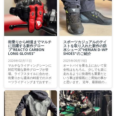
した。
街乗りから峠道までマルチ
スポーツカジュアルのテイ
に活躍する新作グロー
ストを取り入れた新作の防
ブ”REACTO CARBON
水シューズ"HERIAN D-WP
LONG GLOVES”
SHOES"のご紹介
2026年02月11日
2025年09月19日
マルチなライディングシーンに
オートバイを乗る上において安
対応可能な新作グローブが登
全性はもちろん、少しでも楽に
場。ライフスタイルに合わせ、
走れるように快適性も重要だと
街乗りから週末の峠道でのスポ
いう事は皆様既にご周知の事か
ーツライディングまでおすすめ
と思います。 近年、最新鋭のオ
です。
ートバイにはほとんどと言って
いいほどにライディングを補助
してくれる快適装備がついてい
ますね。 オートバイと同じでウ
ェアも、ライディングスタイル
に合わせたものを選ぶことでツ
ーリングをより快適に行う事が
できるものとなります。 今回の