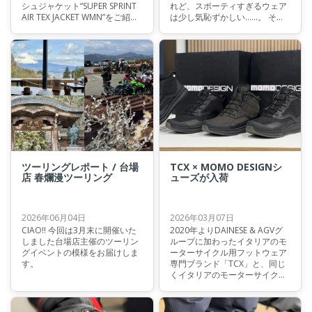
シュジャケット“SUPER SPRINT
れど、スポーティすぎるウェア
AIR TEX JACKET WMN”をご紹介
は少し気恥ずかしい……。 そん
いたします。
なライダーの皆様にこそ、自信
を持っておすすめしたい一着が
登場しました。 クラシックな風
合いで佇まいは涼やかに、それ
でいてメッシュ素材が身体を包
み込むVINTEDGE AIR TEX
JACKET。都会の景色を軽やかに
駆け抜けるために生まれた、こ
のジャケットの魅力に迫りま
す。
ツーリングレポート / 台場
TCX × MOMO DESIGNシ
店 春爛漫ツーリング
ューズが入荷
2026年06月04日
2026年03月07日
CIAO!! 今回は3月末に開催いた
2020年よりDAINESE & AGVグ
しました台場店主催のツーリン
ループに加わったイタリアのモ
グイベントの模様をお届けしま
ーターサイクル用フットウェア
す。
専門ブランド「TCX」と、同じ
くイタリアのモーターサイクル
ウェアブランドである「MOMO
DESIGN」がコラボレーション
したシューズモデルが入荷しま