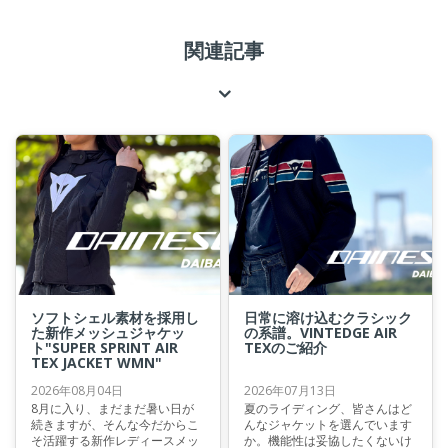
関連記事
ソフトシェル素材を採用し
日常に溶け込むクラシック
た新作メッシュジャケッ
の系譜。VINTEDGE AIR
ト"SUPER SPRINT AIR
TEXのご紹介
TEX JACKET WMN"
2026年08月04日
2026年07月13日
8月に入り、まだまだ暑い日が
夏のライディング、皆さんはど
続きますが、そんな今だからこ
んなジャケットを選んでいます
そ活躍する新作レディースメッ
か。機能性は妥協したくないけ