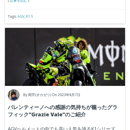
(
記事を読む
)
Tags:
AGV
,
K1 S
By
岡芹(オカゼリ)
On 2023年8月7日
バレンティーノへの感謝の気持ちが籠ったグラ
フィック"Grazie Vale"のご紹介
AGVヘルメットの中でも高い人気を誇るK1シリーズ。