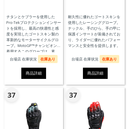
チタンとケブラーを使用した
耐久性に優れたゴートスキンを
Pro-Tekプロテクションインサー
使用したレーシンググローブ。
トを採用し、最高の快適性と感
ナックル、手のひら、手の甲に
度を実現したゴートスキン製の
保護インサートが装備されてお
革新的なモーターサイクルグロ
り、ライダーに優れたパフォー
ーブ。MotoGP™チャンピオンが
マンスと安全性を提供します。
着用するこのグローブは、素
材、快適性、プロテクションに
台場店 在庫状況
在庫あり
台場店 在庫状況
在庫あり
おいて、優れたパフォーマンス
のためにダイネーゼテクノロジ
商品詳細
商品詳細
ーの真髄を表現しています。
37
37