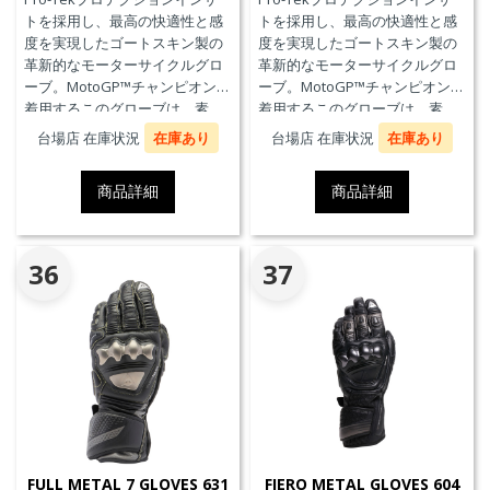
トを採用し、最高の快適性と感
トを採用し、最高の快適性と感
度を実現したゴートスキン製の
度を実現したゴートスキン製の
革新的なモーターサイクルグロ
革新的なモーターサイクルグロ
ーブ。MotoGP™チャンピオンが
ーブ。MotoGP™チャンピオンが
着用するこのグローブは、素
着用するこのグローブは、素
材、快適性、プロテクションに
材、快適性、プロテクションに
台場店 在庫状況
在庫あり
台場店 在庫状況
在庫あり
おいて、優れたパフォーマンス
おいて、優れたパフォーマンス
のためにダイネーゼテクノロジ
のためにダイネーゼテクノロジ
商品詳細
商品詳細
ーの真髄を表現しています。
ーの真髄を表現しています。
36
37
FULL METAL 7 GLOVES 631
FIERO METAL GLOVES 604