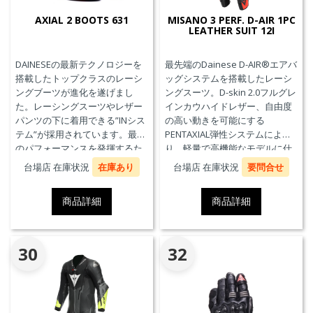
AXIAL 2 BOOTS 631
MISANO 3 PERF. D-AIR 1PC
LEATHER SUIT 12I
DAINESEの最新テクノロジーを
最先端のDainese D-AIR®エアバ
搭載したトップクラスのレーシ
ッグシステムを搭載したレーシ
ングブーツが進化を遂げまし
ングスーツ。D-skin 2.0フルグレ
た。レーシングスーツやレザー
インカウハイドレザー、自由度
パンツの下に着用できる”INシス
の高い動きを可能にする
テム”が採用されています。最高
PENTAXIAL弾性システムによ
のパフォーマンスを発揮するた
り、軽量で高機能なモデルに仕
めに、ケブラーカーボンを使用
上がっています。また、エアバ
台場店 在庫状況
在庫あり
台場店 在庫状況
要問合せ
したAxial Distorsion Control
ッグ本体が最大3回の起爆まで繰
Systemテクノロジー、
り返し利用可能なTriple-
商品詳細
商品詳細
Groundtrax®レーシングソー
Activation D-air®Racing エアバ
ル、交換可能なマグネシウムス
ッグを搭載しています。※別途
ライダーを採用しています。
ジェネレーター(ガス発生器本体)
の交換が必要です。
30
32