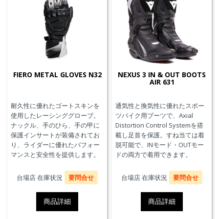
FIERO METAL GLOVES N32
NEXUS 3 IN & OUT BOOTS
AIR 631
耐久性に優れたゴートスキンを
通気性と換気性に優れたスポー
使用したレーシンググローブ。
ツバイク用ブーツで、Axial
ナックル、手のひら、手の甲に
Distortion Control Systemを搭
保護インサートが装備されてお
載し足首を保護。すね当ては着
り、ライダーに優れたパフォー
脱可能で、INモード・OUTモー
マンスと安全性を提供します。
ドの両方で着用できます。
台場店 在庫状況
要問合せ
台場店 在庫状況
要問合せ
商品詳細
商品詳細