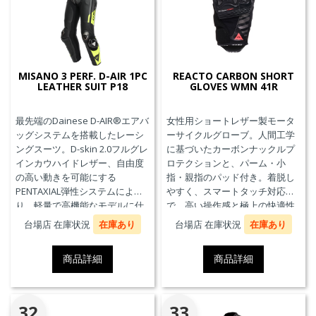
MISANO 3 PERF. D-AIR 1PC
REACTO CARBON SHORT
LEATHER SUIT P18
GLOVES WMN 41R
最先端のDainese D-AIR®エアバ
女性用ショートレザー製モータ
ッグシステムを搭載したレーシ
ーサイクルグローブ。人間工学
ングスーツ。D-skin 2.0フルグレ
に基づいたカーボンナックルプ
インカウハイドレザー、自由度
ロテクションと、パーム・小
の高い動きを可能にする
指・親指のパッド付き。着脱し
PENTAXIAL弾性システムによ
やすく、スマートタッチ対応
り、軽量で高機能なモデルに仕
で、高い操作感と極上の快適性
上がっています。また、エアバ
を実現。
台場店 在庫状況
在庫あり
台場店 在庫状況
在庫あり
ッグ本体が最大3回の起爆まで繰
り返し利用可能なTriple-
商品詳細
商品詳細
Activation D-air®Racing エアバ
ッグを搭載しています。※別途
ジェネレーター(ガス発生器本体)
の交換が必要です。
32
33