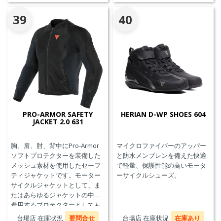
39
40
PRO-ARMOR SAFETY
HERIAN D-WP SHOES 604
JACKET 2.0 631
胸、肩、肘、背中にPro-Armor
マイクロファイバーのアッパー
ソフトプロテクターを装備した
と防水メンブレンを備えた快適
メッシュ素材を使用したセーフ
で軽量、保護性能の高いモータ
ティジャケットです。モーター
ーサイクルシューズ。
サイクルジャケットとして、ま
たはあらゆるジャケットの中に
着用するプロテクターとしても
使用することができます。
台場店 在庫状況
要問合せ
台場店 在庫状況
在庫あり