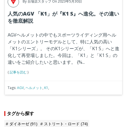
By
台場店スタッフ
On 2023年5月30日
人気のAGV 「K1」が『K1 S』へ進化。その違い
を徹底解説
AGVヘルメットの中でもスポーツライディング用ヘル
メットのエントリーモデルとして、特に人気の高い
「
K1
シリーズ」。
その
K1
シリーズが、「
K1 S
」へと進
化して再登場しました。今回は、「
K1
」と「
K1 S
」の
違いをご紹介したいと思います。
{%...
(
記事を読む
)
Tags:
AGV
,
ヘルメット
,
K1
,
タグから探す
ダイネーゼ
(91)
ストリート・ロード
(74)