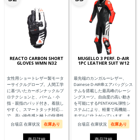
REACTO CARBON SHORT
MUGELLO 3 PERF. D-AIR
GLOVES WMN N32
1PC LEATHER SUIT W12
女性用ショートレザー製モータ
最先端のカンガルーレザー、
ーサイクルグローブ。人間工学
Dainese D-AIR®エアバッグシス
に基づいたカーボンナックルプ
テムを搭載した最高峰のレーシ
ロテクションと、パーム・小
ングスーツ。自由度の高い動き
指・親指のパッド付き。着脱し
を可能にするPENTAXIAL弾性シ
やすく、スマートタッチ対応
ステムにより、軽量で高機能な
で、高い操作感と極上の快適性
モデルに仕上がっています。ま
を実現。
た、エアバッグ本体が最大3回の
台場店 在庫状況
在庫あり
台場店 在庫状況
在庫あり
起爆まで繰り返し利用可能な
Triple-Activation D-air®Racing
商品詳細
商品詳細