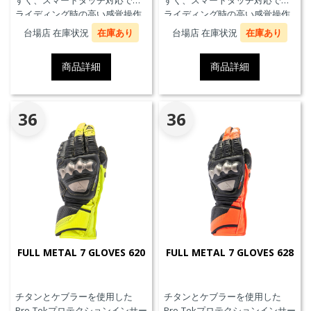
すく、スマートタッチ対応で、
すく、スマートタッチ対応で、
ライディング時の高い感覚操作
ライディング時の高い感覚操作
性と抜群の快適性を実現。
性と抜群の快適性を実現。
台場店 在庫状況
在庫あり
台場店 在庫状況
在庫あり
商品詳細
商品詳細
36
36
FULL METAL 7 GLOVES 620
FULL METAL 7 GLOVES 628
チタンとケブラーを使用した
チタンとケブラーを使用した
Pro-Tekプロテクションインサー
Pro-Tekプロテクションインサー