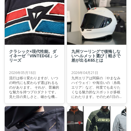
れの特徴をご紹介いたします。
つです。本記事では、その特徴
に加え類似モデルとの違いにつ
いてもご紹介します。
クラシック×現代性能。ダ
九州ツーリングで後悔しな
イネーゼ「VINTEDGE」シ
いヘルメット選び｜軽さで
リーズ
差が出るK6Sとは
2026年05月18日
2026年04月21日
流行は移り変わりますが、いつ
九州エリアは阿蘇の〈やまなみ
の時代にも変わらず選ばれるも
ハイウェイ〉や海沿いの〈糸島
のがあります。 それが、普遍的
エリア〉など、何度でも走りた
な魅力を持つプロダクトです。
くなる魅力的なスポットが多岐
見た目の美しさと、確かな機能
にわたります。そのため1日の
性。その両立を体現しているの
走行距離は長く、ワインディン
が、ダイネーゼのVINTEDGEシ
グから市街地まで環境も大きく
リーズです。
変化します。「帰る頃には首や
肩が重い」「後半になると集中
力が落ちる」――そんな経験を
された方も多いのではないでし
ょうか。