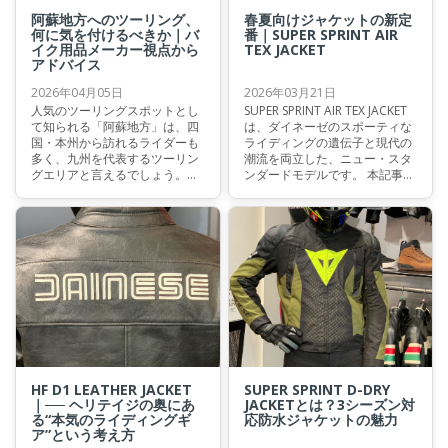
阿蘇地方へのツーリング、
春夏向けジャケットの新定
何に気を付けるべきか｜バ
番｜SUPER SPRINT AIR
イク用品メーカー視点から
TEX JACKET
アドバイス
2026年04月05日
2026年03月21日
人気のツーリングスポットとし
SUPER SPRINT AIR TEX JACKET
て知られる「阿蘇地方」は、四
は、ダイネーゼのスポーティな
国・本州から訪れるライダーも
ライディングの遺伝子と現代の
多く、九州を代表するツーリン
潮流を両立した、ニュー・スタ
グエリアと言えるでしょう。本
ンダードモデルです。 本記事で
記事では、阿蘇地方へのツーリ
は、春夏シーズンに最適な本モ
ングを想定し、バイクウェアブ
デルを詳しくご紹介いたしま
ランド・ダイネーゼの視点から
す。
装備選びのアドバイスをお届け
いたします。
HF D1 LEATHER JACKET
SUPER SPRINT D-DRY
｜── ヘリテイジの奥にあ
JACKETとは？3シーズン対
る“本気のライディングギ
応防水ジャケットの魅力
ア”という考え方