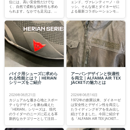
位には、高い安全性だけでな
ェンド、ヴァレンティーノ・ロ
く、自然で柔軟な操作性も求め
ッシ。そんな彼とダイネーゼに
られます。なかでも足元は、シ
よる最新コラボレーションモデ
フトチェンジやブレーキングと
ルが登場しました。本記事で
いった操作性に大きく影響し、
は、その魅力をご紹介いたしま
ライディングフィールを左右す
す。
る重要な要素です。本記事で
は、ダイネーゼのレーシングブ
ーツコレクションを代表する3
モデルを比較し、それぞれの柔
軟性や履き心地を詳しく解説し
ます。
バイク用シューズに求めら
アーバンデザインと快適性
れる性能とは？｜HERIAN
を両立｜ALFAMA AIR TEX
シリーズをご紹介
JACKETの魅力とは
2026年06月21日
2026年06月16日
カジュアルな履き心地とスポー
1972年の創業以来、ダイネーゼ
ティなデザインを兼ね備えた
は安全性とデザイン性を両立し
「HERIAN」シリーズは、現代
たライディングギアを生み出し
のライダーのニーズに応える革
続けてきました。今回ご紹介す
新的なカテゴリーとして注目を
る「ALFAMA AIR TEX JACKET」
集めています。本記事では、シ
も、そのDNAを受け継ぐサマー
リーズのラインナップとそれぞ
ライディングジャケットのひと