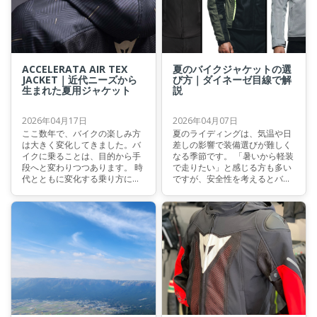
ACCELERATA AIR TEX
夏のバイクジャケットの選
JACKET｜近代ニーズから
び方｜ダイネーゼ目線で解
生まれた夏用ジャケット
説
2026年04月17日
2026年04月07日
ここ数年で、バイクの楽しみ方
夏のライディングは、気温や日
は大きく変化してきました。バ
差しの影響で装備選びが難しく
イクに乗ることは、目的から手
なる季節です。 「暑いから軽装
段へと変わりつつあります。 時
で走りたい」と感じる方も多い
代とともに変化する乗り方に合
ですが、安全性を考えるとバイ
わせて、選ばれるウェアも日々
ク専用のジャケットは欠かせま
進化しています。ACCELERATA
せん。 では、夏のバイク用ジャ
AIR TEX JACKETは、まさに現代
ケットはどのような基準で選べ
のニーズを体現したジャケット
ばいいのでしょうか。 本記事で
と言えるでしょう。本記事で
は、イタリアの老舗バイクウェ
は、このジャケットの魅力と機
アブランドDAINESE (ダイネー
能美について解説いたします。
ゼ) の視点から、夏のジャケッ
ト選びのポイントとダイネーゼ
の安全技術について解説しま
す。