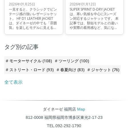
2026年01月25日
2026年01月12日
一見すると、クラシックでビン
SUPER SPRINT D-DRY JACKET
テージ感の強いレザージャケッ
は、寒い気候を中心に3シーズ
ト。 HF D1 LEATHER JACKET
ン対応するジャケットです。 本
は、ダイネーゼの中でも「雰囲
記事では、類似モデルとの違い
気」を楽しむモデルに見えるか
や実際の着用感など、気になる
もしれません。 しかし実際に
ポイントを分かりやすく解説し
は、このジャケットはヘリテイ
ます。ご検討中の方の参考にな
ジデザインの中に、ライディン
れば幸いです。
タグ別の記事
グを前提として考え方を落とし
込んだモデルです。 なぜ、クラ
シックな外観の中に「安全」や
「動きやすさ」を語る余地があ
モーターサイクル
(108)
ツーリング
(100)
るのか。 その理由を、構造と設
計の視点から見ていきます。
ストリート・ロード
(93)
春夏向け
(83)
ジャケット
(76)
全て表示
ダイネーゼ 福岡店
Map
812-0008 福岡県福岡市博多区東光2-17-23
TEL.092-292-1790