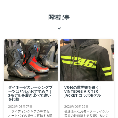
関連記事
ダイネーゼのレーシングブ
VR46の世界観を纏う｜
ーツはどれがおすすめ？｜
VINTEDGE AIR TEX
3モデルを履き比べて違い
JACKET コラボモデル
を比較
2026年08月07日
2026年06月26日
ライディングギアの中でも、
引退後もなおモーターサイクル
オートバイの操作に直結する部
業界の最前線を走り続けるレジ