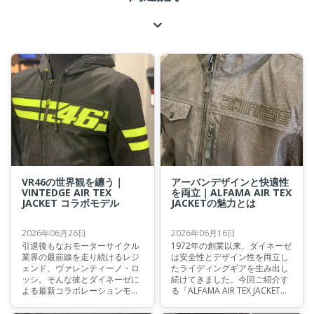
VR46の世界観を纏う｜
アーバンデザインと快適性
VINTEDGE AIR TEX
を両立｜ALFAMA AIR TEX
JACKET コラボモデル
JACKETの魅力とは
2026年06月26日
2026年06月16日
引退後もなおモーターサイクル
1972年の創業以来、ダイネーゼ
業界の最前線を走り続けるレジ
は安全性とデザイン性を両立し
ェンド、ヴァレンティーノ・ロ
たライディングギアを生み出し
ッシ。そんな彼とダイネーゼに
続けてきました。今回ご紹介す
よる最新コラボレーションモデ
る「ALFAMA AIR TEX JACKET」
ルが登場しました。本記事で
も、そのDNAを受け継ぐサマー
は、その魅力をご紹介いたしま
ライディングジャケットのひと