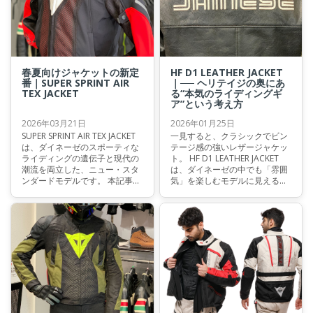
能美について解説いたします。
春夏向けジャケットの新定
HF D1 LEATHER JACKET
番｜SUPER SPRINT AIR
｜── ヘリテイジの奥にあ
TEX JACKET
る“本気のライディングギ
ア”という考え方
2026年03月21日
2026年01月25日
SUPER SPRINT AIR TEX JACKET
一見すると、クラシックでビン
は、ダイネーゼのスポーティな
テージ感の強いレザージャケッ
ライディングの遺伝子と現代の
ト。 HF D1 LEATHER JACKET
潮流を両立した、ニュー・スタ
は、ダイネーゼの中でも「雰囲
ンダードモデルです。 本記事で
気」を楽しむモデルに見えるか
は、春夏シーズンに最適な本モ
もしれません。 しかし実際に
デルを詳しくご紹介いたしま
は、このジャケットはヘリテイ
す。
ジデザインの中に、ライディン
グを前提として考え方を落とし
込んだモデルです。 なぜ、クラ
シックな外観の中に「安全」や
「動きやすさ」を語る余地があ
るのか。 その理由を、構造と設
計の視点から見ていきます。