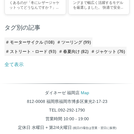
くあるのが「冬にレザージャケ
ングまで幅広く活躍するモデル
ットってどうなんですか？」と
を厳選しました。 快適で安全な
いうご質問です。革なはんとな
ライディングを楽しみたい方は
く暖かそうですし、街中でも着
ぜひご覧ください。
ている人をよく見かけますよ
タグ別の記事
ね。そこで今回は、バイクウェ
アブランド・ダイネーゼの視点
から、その疑問についてまとめ
てみたいと思います。
モーターサイクル
(108)
ツーリング
(99)
ストリート・ロード
(93)
春夏向け
(82)
ジャケット
(76)
全て表示
ダイネーゼ 福岡店
Map
812-0008 福岡県福岡市博多区東光2-17-23
TEL.092-292-1790
営業時間 10:00 - 19:00
定休日 水曜日 + 第2/4火曜日
(祝日の場合は営業・翌日に振替)