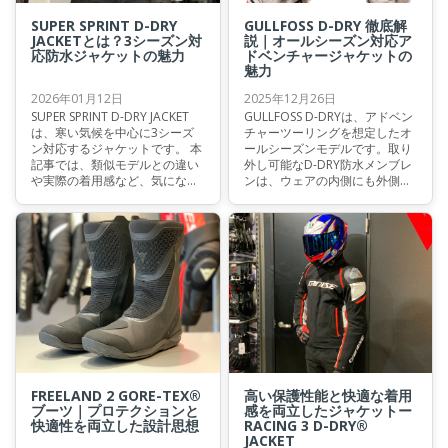
SUPER SPRINT D-DRY
GULLFOSS D-DRY 徹底解
JACKETとは？3シーズン対
説｜オールシーズン対応ア
応防水ジャケットの魅力
ドベンチャージャケットの
魅力
2026年01月12日
2025年12月26日
SUPER SPRINT D-DRY JACKET
GULLFOSS D-DRYは、アドベン
は、寒い気候を中心に3シーズ
チャーツーリングを想定したオ
ン対応するジャケットです。 本
ールシーズンモデルです。取り
記事では、類似モデルとの違い
外し可能なD-DRY防水メンブレ
や実際の着用感など、気になる
ンは、ウェアの内側にも外側に
ポイントを分かりやすく解説し
も装着可能。天候の変化が激し
ます。ご検討中の方の参考にな
いツーリングでも、一着で幅広
れば幸いです。
く対応できます。 本記事では、
GULLFOSSの上下セットアップ
を機能面から詳しく解説しま
す。 これから購入をご検討の方
は、ぜひ最後までご覧くださ
い。
FREELAND 2 GORE-TEX®
高い保護性能と快適な着用
ブーツ｜プロテクションと
感を両立したジャケットー
快適性を両立した設計思想
RACING 3 D-DRY®
JACKET