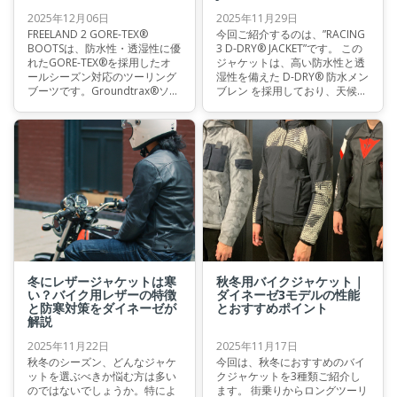
2025年12月06日
2025年11月29日
FREELAND 2 GORE-TEX®
今回ご紹介するのは、”RACING
BOOTSは、防水性・透湿性に優
3 D-DRY® JACKET”です。 この
れたGORE-TEX®を採用したオ
ジャケットは、高い防水性と透
ールシーズン対応のツーリング
湿性を備えた D-DRY® 防水メン
ブーツです。Groundtrax®ソー
ブレン を採用しており、天候の
ルによる高いグリップ力や、シ
変化にも柔軟に対応します。機
ャーリング構造による操作性・
能性とスポーティなデザインを
歩きやすさなどを備えていま
高次元で兼ね備えた一着です。
す。
冬にレザージャケットは寒
秋冬用バイクジャケット｜
い？バイク用レザーの特徴
ダイネーゼ3モデルの性能
と防寒対策をダイネーゼが
とおすすめポイント
解説
2025年11月22日
2025年11月17日
秋冬のシーズン、どんなジャケ
今回は、秋冬におすすめのバイ
ットを選ぶべきか悩む方は多い
クジャケットを3種類ご紹介し
のではないでしょうか。特によ
ます。 街乗りからロングツーリ