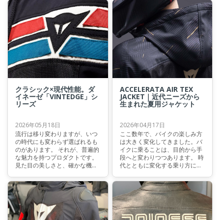
す。
つです。本記事では、その特徴
に加え類似モデルとの違いにつ
いてもご紹介します。
クラシック×現代性能。ダ
ACCELERATA AIR TEX
イネーゼ「VINTEDGE」シ
JACKET｜近代ニーズから
リーズ
生まれた夏用ジャケット
2026年05月18日
2026年04月17日
流行は移り変わりますが、いつ
ここ数年で、バイクの楽しみ方
の時代にも変わらず選ばれるも
は大きく変化してきました。バ
のがあります。 それが、普遍的
イクに乗ることは、目的から手
な魅力を持つプロダクトです。
段へと変わりつつあります。 時
見た目の美しさと、確かな機能
代とともに変化する乗り方に合
性。その両立を体現しているの
わせて、選ばれるウェアも日々
が、ダイネーゼのVINTEDGEシ
進化しています。ACCELERATA
リーズです。
AIR TEX JACKETは、まさに現代
のニーズを体現したジャケット
と言えるでしょう。本記事で
は、このジャケットの魅力と機