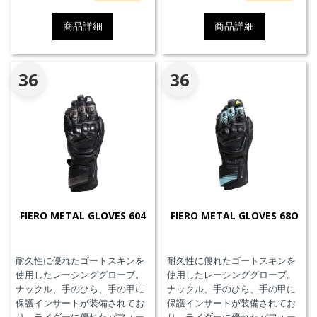
ッグ本体が最大3回の起爆まで繰
起爆まで繰り返し利用可能な
り返し利用可能なTriple-
Triple-Activation D-air®Racing
商品詳細
商品詳細
Activation D-air®Racing エアバ
エアバッグを搭載しています。
ッグを搭載しています。※別途
※別途ジェネレーター(ガス発生
ジェネレーター(ガス発生器本体)
器本体)の交換が必要です。MFJ
の交換が必要です。
公認モデル。
36
36
FIERO METAL GLOVES 604
FIERO METAL GLOVES 68O
耐久性に優れたゴートスキンを
耐久性に優れたゴートスキンを
使用したレーシンググローブ。
使用したレーシンググローブ。
ナックル、手のひら、手の甲に
ナックル、手のひら、手の甲に
保護インサートが装備されてお
保護インサートが装備されてお