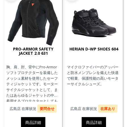
PRO-ARMOR SAFETY
HERIAN D-WP SHOES 604
JACKET 2.0 631
胸、肩、肘、背中にPro-Armor
マイクロファイバーのアッパー
ソフトプロテクターを装備した
と防水メンブレンを備えた快適
メッシュ素材を使用したセーフ
で軽量、保護性能の高いモータ
ティジャケットです。モーター
ーサイクルシューズ。
サイクルジャケットとして、ま
たはあらゆるジャケットの中に
着用するプロテクターとしても
使用することができます。
広島店 在庫状況
要問合せ
広島店 在庫状況
在庫あり
商品詳細
商品詳細