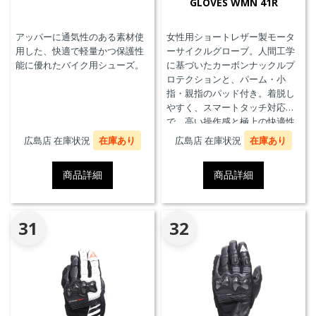
GLOVES WMN 41R
アッパーに通気性のある素材使
女性用ショートレザー製モータ
用した、快適で軽量かつ保護性
ーサイクルグローブ。人間工学
能に優れたバイク用シューズ。
に基づいたカーボンナックルプ
ロテクションと、パーム・小
指・親指のパッド付き。着脱し
やすく、スマートタッチ対応
で、高い操作感と極上の快適性
を実現。
広島店 在庫状況
在庫あり
広島店 在庫状況
在庫あり
商品詳細
商品詳細
31
32