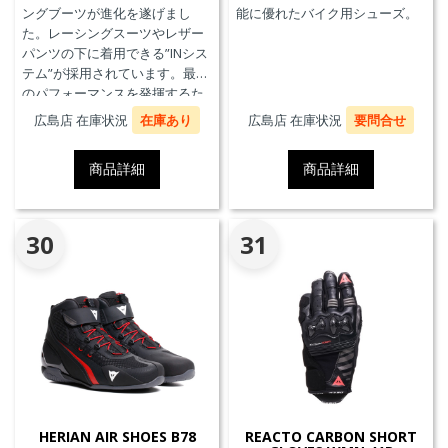
ングブーツが進化を遂げまし
能に優れたバイク用シューズ。
た。レーシングスーツやレザー
パンツの下に着用できる”INシス
テム”が採用されています。最高
のパフォーマンスを発揮するた
めに、ケブラーカーボンを使用
広島店 在庫状況
在庫あり
広島店 在庫状況
要問合せ
したAxial Distorsion Control
Systemテクノロジー、
商品詳細
商品詳細
Groundtrax®レーシングソー
ル、交換可能なマグネシウムス
ライダーを採用しています。
30
31
HERIAN AIR SHOES B78
REACTO CARBON SHORT