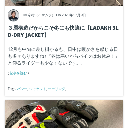
By
今村（イマムラ）
On 2023年12月9日
３層構造だからこそ冬にも快適に【LADAKH 3L
D-DRY JACKET】
12月も中旬に差し掛かるも、日中は暖かさを感じる日
も多々ありますね♪『冬は寒いからバイクはお休み！』
と仰るライダーも少なくないです。...
(
記事を読む
)
Tags:
パンツ
,
ジャケット
,
ツーリング
,