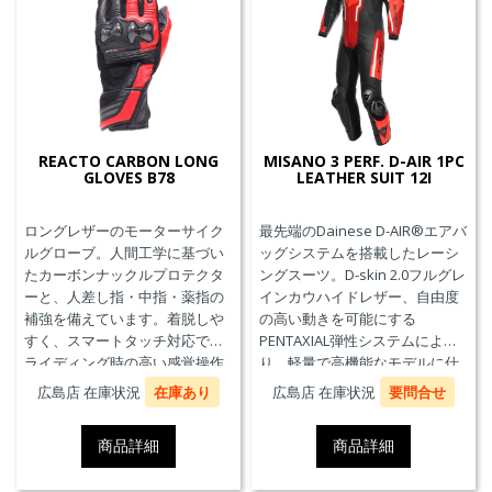
REACTO CARBON LONG
MISANO 3 PERF. D-AIR 1PC
GLOVES B78
LEATHER SUIT 12I
ロングレザーのモーターサイク
最先端のDainese D-AIR®エアバ
ルグローブ。人間工学に基づい
ッグシステムを搭載したレーシ
たカーボンナックルプロテクタ
ングスーツ。D-skin 2.0フルグレ
ーと、人差し指・中指・薬指の
インカウハイドレザー、自由度
補強を備えています。着脱しや
の高い動きを可能にする
すく、スマートタッチ対応で、
PENTAXIAL弾性システムによ
ライディング時の高い感覚操作
り、軽量で高機能なモデルに仕
性と抜群の快適性を実現。
上がっています。また、エアバ
広島店 在庫状況
在庫あり
広島店 在庫状況
要問合せ
ッグ本体が最大3回の起爆まで繰
り返し利用可能なTriple-
商品詳細
商品詳細
Activation D-air®Racing エアバ
ッグを搭載しています。※別途