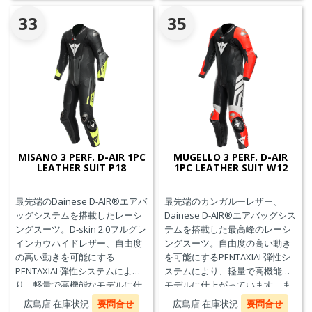
ジェネレーター(ガス発生器本体)
の交換が必要です。
33
35
MISANO 3 PERF. D-AIR 1PC
MUGELLO 3 PERF. D-AIR
LEATHER SUIT P18
1PC LEATHER SUIT W12
最先端のDainese D-AIR®エアバ
最先端のカンガルーレザー、
ッグシステムを搭載したレーシ
Dainese D-AIR®エアバッグシス
ングスーツ。D-skin 2.0フルグレ
テムを搭載した最高峰のレーシ
インカウハイドレザー、自由度
ングスーツ。自由度の高い動き
の高い動きを可能にする
を可能にするPENTAXIAL弾性シ
PENTAXIAL弾性システムによ
ステムにより、軽量で高機能な
り、軽量で高機能なモデルに仕
モデルに仕上がっています。ま
上がっています。また、エアバ
た、エアバッグ本体が最大3回の
広島店 在庫状況
要問合せ
広島店 在庫状況
要問合せ