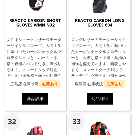
REACTO CARBON SHORT
REACTO CARBON LONG
GLOVES WMN N32
GLOVES 604
女性用ショートレザー製モータ
ロングレザーのモーターサイク
ーサイクルグローブ。人間工学
ルグローブ。人間工学に基づい
に基づいたカーボンナックルプ
たカーボンナックルプロテクタ
ロテクションと、パーム・小
ーと、人差し指・中指・薬指の
指・親指のパッド付き。着脱し
補強を備えています。着脱しや
やすく、スマートタッチ対応
すく、スマートタッチ対応で、
で、高い操作感と極上の快適性
ライディング時の高い感覚操作
を実現。
性と抜群の快適性を実現。
広島店 在庫状況
在庫あり
広島店 在庫状況
在庫あり
商品詳細
商品詳細
32
33