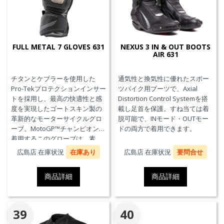
FULL METAL 7 GLOVES 631
NEXUS 3 IN & OUT BOOTS
AIR 631
チタンとケブラーを使用した
通気性と換気性に優れたスポー
Pro-Tekプロテクションインサー
ツバイク用ブーツで、Axial
トを採用し、最高の快適性と感
Distortion Control Systemを搭
度を実現したゴートスキン製の
載し足首を保護。すね当ては着
革新的なモーターサイクルグロ
脱可能で、INモード・OUTモー
ーブ。MotoGP™チャンピオンが
ドの両方で着用できます。
着用するこのグローブは、素
材、快適性、プロテクションに
広島店 在庫状況
在庫あり
広島店 在庫状況
要問合せ
おいて、優れたパフォーマンス
のためにダイネーゼテクノロジ
商品詳細
商品詳細
ーの真髄を表現しています。
39
40