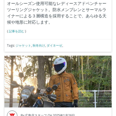
オールシーズン使用可能なレディースアドベンチャー
ツーリングジャケット。防水メンブレンとサーマルラ
イナーによる３層構造を採用することで、あらゆる天
候や地形に対応します。
(
記事を読む
)
Tags:
ジャケット
,
秋冬向け
,
ダイネーゼ
,
By
広島店スタッフ
On 2025年1月26日