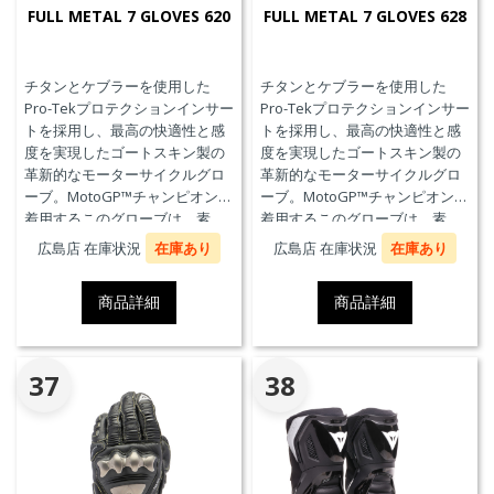
FULL METAL 7 GLOVES 620
FULL METAL 7 GLOVES 628
チタンとケブラーを使用した
チタンとケブラーを使用した
Pro-Tekプロテクションインサー
Pro-Tekプロテクションインサー
トを採用し、最高の快適性と感
トを採用し、最高の快適性と感
度を実現したゴートスキン製の
度を実現したゴートスキン製の
革新的なモーターサイクルグロ
革新的なモーターサイクルグロ
ーブ。MotoGP™チャンピオンが
ーブ。MotoGP™チャンピオンが
着用するこのグローブは、素
着用するこのグローブは、素
材、快適性、プロテクションに
材、快適性、プロテクションに
広島店 在庫状況
在庫あり
広島店 在庫状況
在庫あり
おいて、優れたパフォーマンス
おいて、優れたパフォーマンス
のためにダイネーゼテクノロジ
のためにダイネーゼテクノロジ
商品詳細
商品詳細
ーの真髄を表現しています。
ーの真髄を表現しています。
37
38