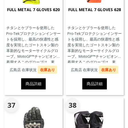
FULL METAL 7 GLOVES 620
FULL METAL 7 GLOVES 628
チタンとケブラーを使用した
チタンとケブラーを使用した
Pro-Tekプロテクションインサー
Pro-Tekプロテクションインサー
トを採用し、最高の快適性と感
トを採用し、最高の快適性と感
度を実現したゴートスキン製の
度を実現したゴートスキン製の
革新的なモーターサイクルグロ
革新的なモーターサイクルグロ
ーブ。MotoGP™チャンピオンが
ーブ。MotoGP™チャンピオンが
着用するこのグローブは、素
着用するこのグローブは、素
材、快適性、プロテクションに
材、快適性、プロテクションに
広島店 在庫状況
在庫あり
広島店 在庫状況
在庫あり
おいて、優れたパフォーマンス
おいて、優れたパフォーマンス
のためにダイネーゼテクノロジ
のためにダイネーゼテクノロジ
商品詳細
商品詳細
ーの真髄を表現しています。
ーの真髄を表現しています。
37
38