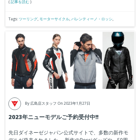
(
記事を読む
)
Tags:
ツーリング
,
モーターサイクル
,
バレンティーノ・ロッシ
,
By
広島店スタッフ
On 2023年1月27日
2023年ニューモデルご予約受付中!!
先日ダイネーゼジャパン公式サイトで、多数の新作モ
デルが発表されました。
新作のRossiグッズや、50周