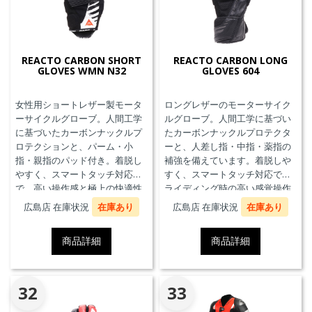
REACTO CARBON SHORT
REACTO CARBON LONG
GLOVES WMN N32
GLOVES 604
女性用ショートレザー製モータ
ロングレザーのモーターサイク
ーサイクルグローブ。人間工学
ルグローブ。人間工学に基づい
に基づいたカーボンナックルプ
たカーボンナックルプロテクタ
ロテクションと、パーム・小
ーと、人差し指・中指・薬指の
指・親指のパッド付き。着脱し
補強を備えています。着脱しや
やすく、スマートタッチ対応
すく、スマートタッチ対応で、
で、高い操作感と極上の快適性
ライディング時の高い感覚操作
を実現。
性と抜群の快適性を実現。
広島店 在庫状況
在庫あり
広島店 在庫状況
在庫あり
商品詳細
商品詳細
32
33