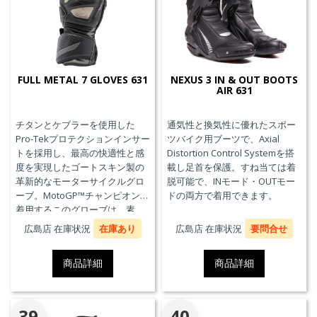
FULL METAL 7 GLOVES 631
NEXUS 3 IN & OUT BOOTS
AIR 631
チタンとケブラーを使用した
通気性と換気性に優れたスポー
Pro-Tekプロテクションインサー
ツバイク用ブーツで、Axial
トを採用し、最高の快適性と感
Distortion Control Systemを搭
度を実現したゴートスキン製の
載し足首を保護。すね当ては着
革新的なモーターサイクルグロ
脱可能で、INモード・OUTモー
ーブ。MotoGP™チャンピオンが
ドの両方で着用できます。
着用するこのグローブは、素
材、快適性、プロテクションに
広島店 在庫状況
在庫あり
広島店 在庫状況
要問合せ
おいて、優れたパフォーマンス
のためにダイネーゼテクノロジ
商品詳細
商品詳細
ーの真髄を表現しています。
39
40