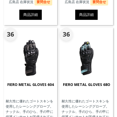
広島店 在庫状況
要問合せ
広島店 在庫状況
要問合せ
ッグ本体が最大3回の起爆まで繰
起爆まで繰り返し利用可能な
り返し利用可能なTriple-
Triple-Activation D-air®Racing
商品詳細
商品詳細
Activation D-air®Racing エアバ
エアバッグを搭載しています。
ッグを搭載しています。※別途
※別途ジェネレーター(ガス発生
ジェネレーター(ガス発生器本体)
器本体)の交換が必要です。MFJ
の交換が必要です。
公認モデル。
36
36
FIERO METAL GLOVES 604
FIERO METAL GLOVES 68O
耐久性に優れたゴートスキンを
耐久性に優れたゴートスキンを
使用したレーシンググローブ。
使用したレーシンググローブ。
ナックル、手のひら、手の甲に
ナックル、手のひら、手の甲に
保護インサートが装備されてお
保護インサートが装備されてお