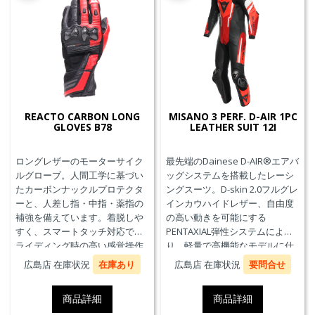
REACTO CARBON LONG
MISANO 3 PERF. D-AIR 1PC
GLOVES B78
LEATHER SUIT 12I
ロングレザーのモーターサイク
最先端のDainese D-AIR®エアバ
ルグローブ。人間工学に基づい
ッグシステムを搭載したレーシ
たカーボンナックルプロテクタ
ングスーツ。D-skin 2.0フルグレ
ーと、人差し指・中指・薬指の
インカウハイドレザー、自由度
補強を備えています。着脱しや
の高い動きを可能にする
すく、スマートタッチ対応で、
PENTAXIAL弾性システムによ
ライディング時の高い感覚操作
り、軽量で高機能なモデルに仕
性と抜群の快適性を実現。
上がっています。また、エアバ
広島店 在庫状況
在庫あり
広島店 在庫状況
要問合せ
ッグ本体が最大3回の起爆まで繰
り返し利用可能なTriple-
商品詳細
商品詳細
Activation D-air®Racing エアバ