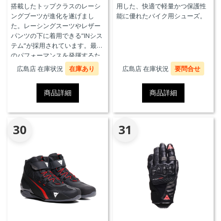
搭載したトップクラスのレーシ
用した、快適で軽量かつ保護性
ングブーツが進化を遂げまし
能に優れたバイク用シューズ。
た。レーシングスーツやレザー
パンツの下に着用できる”INシス
テム”が採用されています。最高
のパフォーマンスを発揮するた
めに、ケブラーカーボンを使用
広島店 在庫状況
在庫あり
広島店 在庫状況
要問合せ
したAxial Distorsion Control
Systemテクノロジー、
商品詳細
商品詳細
Groundtrax®レーシングソー
ル、交換可能なマグネシウムス
ライダーを採用しています。
30
31