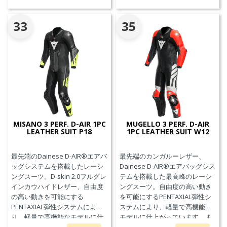
ッグを搭載しています。※別途
ジェネレーター(ガス発生器本体)
の交換が必要です。
33
35
MISANO 3 PERF. D-AIR 1PC
MUGELLO 3 PERF. D-AIR
LEATHER SUIT P18
1PC LEATHER SUIT W12
最先端のDainese D-AIR®エアバ
最先端のカンガルーレザー、
ッグシステムを搭載したレーシ
Dainese D-AIR®エアバッグシス
ングスーツ。D-skin 2.0フルグレ
テムを搭載した最高峰のレーシ
インカウハイドレザー、自由度
ングスーツ。自由度の高い動き
の高い動きを可能にする
を可能にするPENTAXIAL弾性シ
PENTAXIAL弾性システムによ
ステムにより、軽量で高機能な
り、軽量で高機能なモデルに仕
モデルに仕上がっています。ま
上がっています。また、エアバ
た、エアバッグ本体が最大3回の