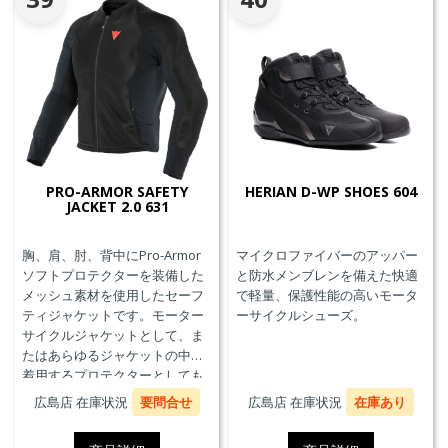
PRO-ARMOR SAFETY
HERIAN D-WP SHOES 604
JACKET 2.0 631
胸、肩、肘、背中にPro-Armor
マイクロファイバーのアッパー
ソフトプロテクターを装備した
と防水メンブレンを備えた快適
メッシュ素材を使用したセーフ
で軽量、保護性能の高いモータ
ティジャケットです。モーター
ーサイクルシューズ。
サイクルジャケットとして、ま
たはあらゆるジャケットの中に
着用するプロテクターとしても
使用することができます。
広島店 在庫状況
要問合せ
広島店 在庫状況
在庫あり