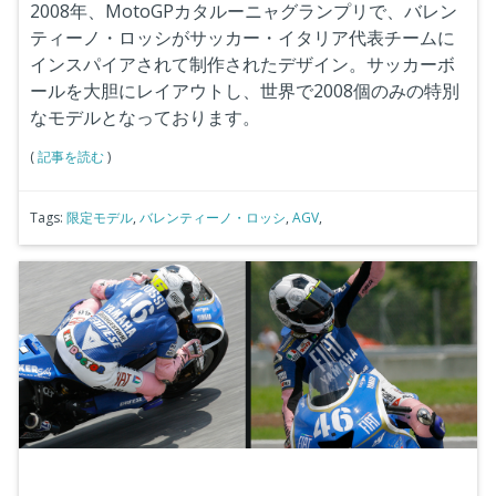
2008年、MotoGPカタルーニャグランプリで、バレン
ティーノ・ロッシがサッカー・イタリア代表チームに
インスパイアされて制作されたデザイン。サッカーボ
ールを大胆にレイアウトし、世界で2008個のみの特別
なモデルとなっております。
(
記事を読む
)
Tags:
限定モデル
,
バレンティーノ・ロッシ
,
AGV
,