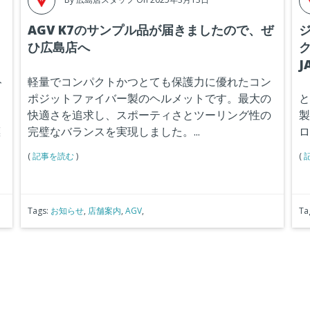
AGV K7のサンプル品が届きましたので、ぜ
ひ広島店へ
ク
J
ト
軽量でコンパクトかつとても保護力に優れたコン
ら
ポジットファイバー製のヘルメットです。最大の
と
ィ
快適さを追求し、スポーティさとツーリング性の
製
標
完璧なバランスを実現しました。...
ロ
(
記事を読む
)
(
Tags:
お知らせ
,
店舗案内
,
AGV
,
Ta