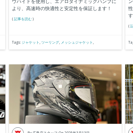
ゼ
ウハイドを使用し、エアロダイナミックハンプに
ン
より、高速時の快適性と安定性を保証します！
性
す。
(
記事を読む
)
(
Tags:
ジャケット
,
ツーリング
,
メッシュジャケット
,
Ta
By
広島店スタッフ
On 2025年3月13日