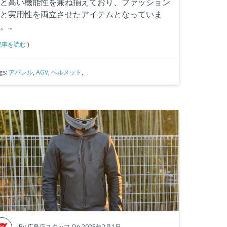
と高い機能性を兼ね揃えており、ファッション
と実用性を両立させたアイテムとなっていま
...
記事を読む
)
gs:
アパレル
,
AGV
,
ヘルメット
,
By
広島店スタッフ
On 2025年2月1日