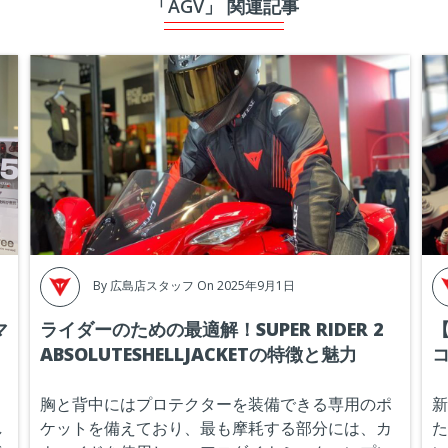
「AGV」 関連記事
By
広島店スタッフ
On 2025年9月1日
マ
ライダーのための最適解！SUPER RIDER 2
ABSOLUTESHELLJACKETの特徴と魅力
コ
、
胸と背中にはプロテクターを装備できる専用のポ
新
し
ケットを備えており、最も摩耗する部分には、カ
た