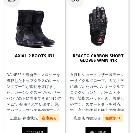
AXIAL 2 BOOTS 631
REACTO CARBON SHORT
GLOVES WMN 41R
DAINESEの最新テクノロジーを
女性用ショートレザー製モータ
搭載したトップクラスのレーシ
ーサイクルグローブ。人間工学
ングブーツが進化を遂げまし
に基づいたカーボンナックルプ
た。レーシングスーツやレザー
ロテクションと、パーム・小
パンツの下に着用できる”INシス
指・親指のパッド付き。着脱し
テム”が採用されています。最高
やすく、スマートタッチ対応
のパフォーマンスを発揮するた
で、高い操作感と極上の快適性
めに、ケブラーカーボンを使用
を実現。
広島店 在庫状況
在庫あり
広島店 在庫状況
在庫あり
したAxial Distorsion Control
Systemテクノロジー、
商品詳細
商品詳細