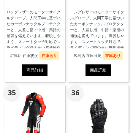
ロングレザーのモーターサイク
ロングレザーのモーターサイク
ルグローブ。人間工学に基づい
ルグローブ。人間工学に基づい
たカーボンナックルプロテクタ
たカーボンナックルプロテクタ
ーと、人差し指・中指・薬指の
ーと、人差し指・中指・薬指の
補強を備えています。着脱しや
補強を備えています。着脱しや
すく、スマートタッチ対応で、
すく、スマートタッチ対応で、
ライディング時の高い感覚操作
ライディング時の高い感覚操作
性と抜群の快適性を実現。
性と抜群の快適性を実現。
広島店 在庫状況
在庫あり
広島店 在庫状況
在庫あり
商品詳細
商品詳細
35
36