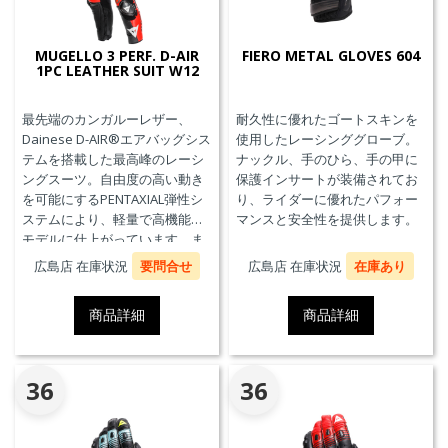
MUGELLO 3 PERF. D-AIR
FIERO METAL GLOVES 604
1PC LEATHER SUIT W12
最先端のカンガルーレザー、
耐久性に優れたゴートスキンを
Dainese D-AIR®エアバッグシス
使用したレーシンググローブ。
テムを搭載した最高峰のレーシ
ナックル、手のひら、手の甲に
ングスーツ。自由度の高い動き
保護インサートが装備されてお
を可能にするPENTAXIAL弾性シ
り、ライダーに優れたパフォー
ステムにより、軽量で高機能な
マンスと安全性を提供します。
モデルに仕上がっています。ま
た、エアバッグ本体が最大3回の
広島店 在庫状況
要問合せ
広島店 在庫状況
在庫あり
起爆まで繰り返し利用可能な
Triple-Activation D-air®Racing
商品詳細
商品詳細
エアバッグを搭載しています。
※別途ジェネレーター(ガス発生
器本体)の交換が必要です。MFJ
公認モデル。
36
36