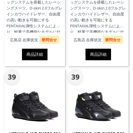
ッグシステムを搭載したレーシ
ッグシステムを搭載したレーシ
ングスーツ。D-skin 2.0フルグレ
ングスーツ。D-skin 2.0フルグレ
インカウハイドレザー、自由度
インカウハイドレザー、自由度
の高い動きを可能にする
の高い動きを可能にする
PENTAXIAL弾性システムによ
PENTAXIAL弾性システムによ
り、軽量で高機能なモデルに仕
り、軽量で高機能なモデルに仕
上がっています。また、エアバ
上がっています。また、エアバ
広島店 在庫状況
要問合せ
広島店 在庫状況
要問合せ
ッグ本体が最大3回の起爆まで繰
ッグ本体が最大3回の起爆まで繰
り返し利用可能なTriple-
り返し利用可能なTriple-
商品詳細
商品詳細
Activation D-air®Racing エアバ
Activation D-air®Racing エアバ
ッグを搭載しています。※別途
ッグを搭載しています。※別途
ジェネレーター(ガス発生器本体)
ジェネレーター(ガス発生器本体)
の交換が必要です。
の交換が必要です。
39
39