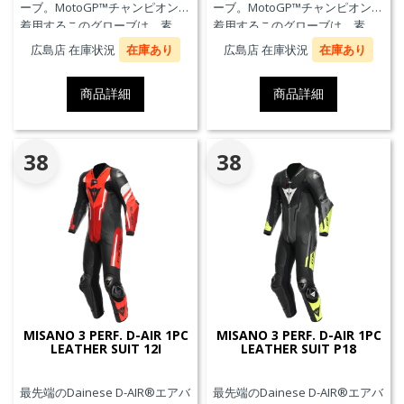
ーブ。MotoGP™チャンピオンが
ーブ。MotoGP™チャンピオンが
着用するこのグローブは、素
着用するこのグローブは、素
材、快適性、プロテクションに
材、快適性、プロテクションに
広島店 在庫状況
在庫あり
広島店 在庫状況
在庫あり
おいて、優れたパフォーマンス
おいて、優れたパフォーマンス
のためにダイネーゼテクノロジ
のためにダイネーゼテクノロジ
商品詳細
商品詳細
ーの真髄を表現しています。
ーの真髄を表現しています。
38
38
MISANO 3 PERF. D-AIR 1PC
MISANO 3 PERF. D-AIR 1PC
LEATHER SUIT 12I
LEATHER SUIT P18
最先端のDainese D-AIR®エアバ
最先端のDainese D-AIR®エアバ