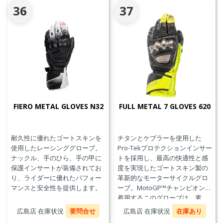
36
37
FIERO METAL GLOVES N32
FULL METAL 7 GLOVES 620
耐久性に優れたゴートスキンを
チタンとケブラーを使用した
使用したレーシンググローブ。
Pro-Tekプロテクションインサー
ナックル、手のひら、手の甲に
トを採用し、最高の快適性と感
保護インサートが装備されてお
度を実現したゴートスキン製の
り、ライダーに優れたパフォー
革新的なモーターサイクルグロ
マンスと安全性を提供します。
ーブ。MotoGP™チャンピオンが
着用するこのグローブは、素
材、快適性、プロテクションに
広島店 在庫状況
要問合せ
広島店 在庫状況
在庫あり
おいて、優れたパフォーマンス