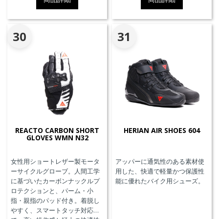
Groundtrax®レーシングソー
ル、交換可能なマグネシウムス
ライダーを採用しています。
30
31
REACTO CARBON SHORT
HERIAN AIR SHOES 604
GLOVES WMN N32
女性用ショートレザー製モータ
アッパーに通気性のある素材使
ーサイクルグローブ。人間工学
用した、快適で軽量かつ保護性
に基づいたカーボンナックルプ
能に優れたバイク用シューズ。
ロテクションと、パーム・小
指・親指のパッド付き。着脱し
やすく、スマートタッチ対応