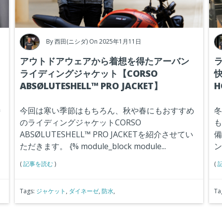
By
西田(ニシダ)
On 2025年1月11日
アウトドアウェアから着想を得たアーバン
ライディングジャケット【CORSO
快
ABSØLUTESHELL™ PRO JACKET】
H
待
今回は寒い季節はもちろん、秋や春にもおすすめ
冬
のライディングジャケット
CORSO
も
ABSØLUTESHELL™ PRO JACKET
を紹介させてい
備
ただきます。
{% module_block module...
ン
(
記事を読む
)
(
Tags:
ジャケット
,
ダイネーゼ
,
防水
,
Ta