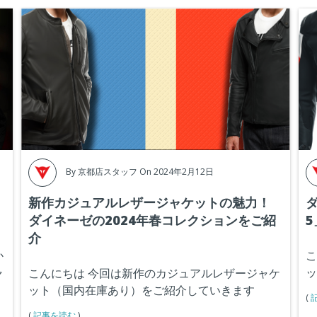
By
京都店スタッフ
On 2024年2月12日
新作カジュアルレザージャケットの魅力！
ダイネーゼの2024年春コレクションをご紹
介
か
こ
ャ
ッ
こんにちは
今回は新作のカジュアルレザージャケ
ット（国内在庫あり）をご紹介していきます
(
(
記事を読む
)