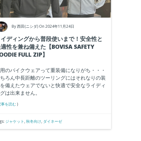
By
西田(ニシダ)
On 2024年11月24日
ライディングから普段使いまで！安全性と
適性を兼ね備えた【BOVISA SAFETY
OODIE FULL ZIP】
用のバイクウェアって重装備になりがち・・・
ちろん中長距離のツーリングにはそれなりの装
を備えたウェアでないと快適で安全なライディ
グは出来ません。
記事を読む
)
gs:
ジャケット
,
秋冬向け
,
ダイネーゼ