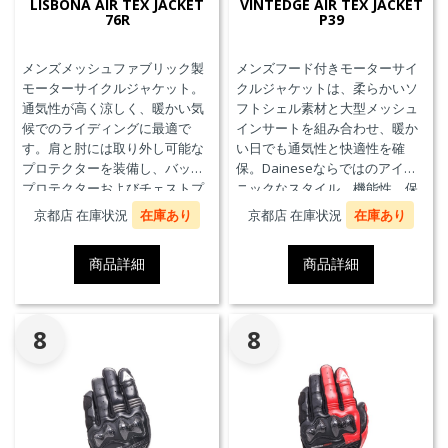
LISBONA AIR TEX JACKET
VINTEDGE AIR TEX JACKET
76R
P39
メンズメッシュファブリック製
メンズフード付きモーターサイ
モーターサイクルジャケット。
クルジャケットは、柔らかいソ
通気性が高く涼しく、暖かい気
フトシェル素材と大型メッシュ
候でのライディングに最適で
インサートを組み合わせ、暖か
す。肩と肘には取り外し可能な
い日でも通気性と快適性を確
プロテクターを装備し、バック
保。Daineseならではのアイコ
プロテクターおよびチェストプ
ニックなスタイル、機能性、保
ロテクターにも対応していま
護性能を兼ね備え、郊外でのツ
京都店 在庫状況
在庫あり
京都店 在庫状況
在庫あり
す。
ーリングや都市での通勤に最適
です。
商品詳細
商品詳細
8
8