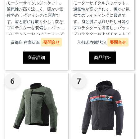
モーターサイクルジャケット。
モーターサイクルジャケット。
通気性が高く涼しく、暖かい気
通気性が高く涼しく、暖かい気
候でのライディングに最適で
候でのライディングに最適で
す。肩と肘には取り外し可能な
す。肩と肘には取り外し可能な
プロテクターを装備し、バック
プロテクターを装備し、バック
プロテクターおよびチェストプ
プロテクターおよびチェストプ
ロテクターにも対応していま
ロテクターにも対応していま
京都店 在庫状況
要問合せ
京都店 在庫状況
要問合せ
す。
す。
商品詳細
商品詳細
6
7