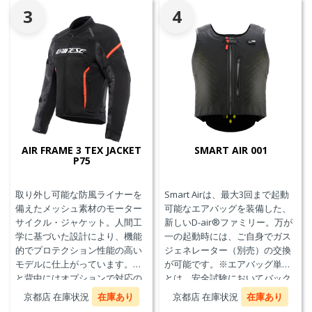
3
4
AIR FRAME 3 TEX JACKET
SMART AIR 001
P75
取り外し可能な防風ライナーを
Smart Airは、最大3回まで起動
備えたメッシュ素材のモーター
可能なエアバッグを装備した、
サイクル・ジャケット。人間工
新しいD-air®ファミリー。万が
学に基づいた設計により、機能
一の起動時には、ご自身でガス
的でプロテクション性能の高い
ジェネレーター（別売）の交換
モデルに仕上がっています。胸
が可能です。※エアバッグ単体
と背中にはオプションで対応の
とは、安全試験においてバック
プロテクターを装着することが
プロテクターとの併用を必要と
京都店 在庫状況
在庫あり
京都店 在庫状況
在庫あり
できます。また、防水の内ポケ
せず、エアバッグことを指しま