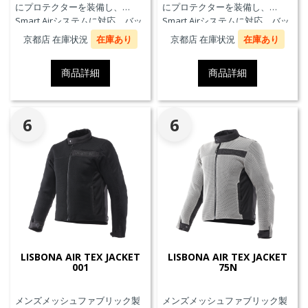
にプロテクターを装備し、
にプロテクターを装備し、
Smart Airシステムに対応。バッ
Smart Airシステムに対応。バッ
クプロテクターおよびチェスト
クプロテクターおよびチェスト
京都店 在庫状況
在庫あり
京都店 在庫状況
在庫あり
プロテクターにも対応していま
プロテクターにも対応していま
す。
す。
商品詳細
商品詳細
6
6
LISBONA AIR TEX JACKET
LISBONA AIR TEX JACKET
001
75N
メンズメッシュファブリック製
メンズメッシュファブリック製