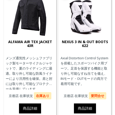
ALFAMA AIR TEX JACKET
NEXUS 3 IN & OUT BOOTS
43R
622
メンズ通気性メッシュファブリ
Axial Distortion Control System
ック製モーターサイクルジャケ
を搭載したスポーツバイク用ブ
ットで、夏のライディングに最
ーツ。足首を保護する機能と取
適。取り外し可能な防風ライナ
り外し可能なすね当てを備え、
ーにより汎用性を確保。肩と肘
INモード・OUTモードの両方で
には取り外し可能なプロテクタ
着用可能です。
ーを装備しています。
京都店 在庫状況
在庫あり
京都店 在庫状況
要問合せ
商品詳細
商品詳細