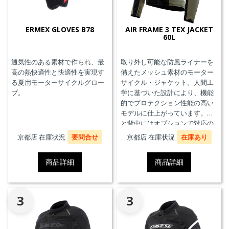
ERMEX GLOVES B78
AIR FRAME 3 TEX JACKET
60L
通気性のある素材で作られ、最
取り外し可能な防風ライナーを
高の熱快適性と快適性を実現す
備えたメッシュ素材のモーター
る夏用モーターサイクルグロー
サイクル・ジャケット。人間工
ブ。
学に基づいた設計により、機能
的でプロテクション性能の高い
モデルに仕上がっています。胸
と背中にはオプションで対応の
プロテクターを装着することが
京都店 在庫状況
要問合せ
京都店 在庫状況
在庫あり
できます。また、防水の内ポケ
ット、EN17092クラスA認証、パ
商品詳細
商品詳細
ンツと接続可能なファスナーを
備えています。
3
3