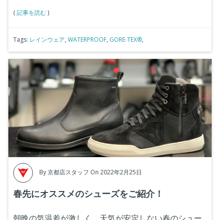
(
記事を読む
)
Tags:
レインウェア
,
WATERPROOF
,
GORE-TEX®
,
By
京都店スタッフ
On 2022年2月25日
春先にオススメのシューズをご紹介！
朝晩の気温差が激しく、天気が安定しない春のシュー