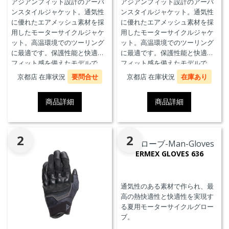
アジアンフィット設計のアーバ
アジアンフィット設計のアーバ
ンスタイルジャケット。通気性
ンスタイルジャケット。通気性
に優れたエアメッシュ素材を採
に優れたエアメッシュ素材を採
用したモーターサイクルジャケ
用したモーターサイクルジャケ
ット。高温環境でのツーリング
ット。高温環境でのツーリング
に最適です。保護性能と快適な
に最適です。保護性能と快適な
フィット感を備えたモデルで
フィット感を備えたモデルで
す。
す。
京都店 在庫状況
要問合せ
京都店 在庫状況
在庫あり
商品詳細
商品詳細
2
2
ERMEX GLOVES 636
通気性のある素材で作られ、最
高の熱快適性と快適性を実現す
る夏用モーターサイクルグロー
ブ。