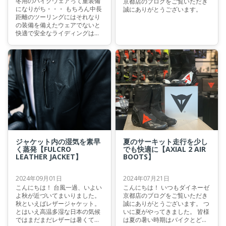
冬用のバイクウェアって重装備
京都店のブログをご覧いただき
になりがち・・・ もちろん中長
誠にありがとうございます。
距離のツーリングにはそれなり
の装備を備えたウェアでないと
快適で安全なライディングは出
来ません。
ジャケット内の湿気を素早
夏のサーキット走行を少し
く蒸発【FULCRO
でも快適に【AXIAL 2 AIR
LEATHER JACKET】
BOOTS】
2024年09月01日
2024年07月21日
こんにちは！ 台風一過、いよい
こんにちは！ いつもダイネーゼ
よ秋が近づいてまいりました。
京都店のブログをご覧いただき
秋といえばレザージャケット。
誠にありがとうございます。 つ
とはいえ高温多湿な日本の気候
いに夏がやってきました。 皆様
ではまだまだレザーは暑くて着
は夏の暑い時期はバイクとどの