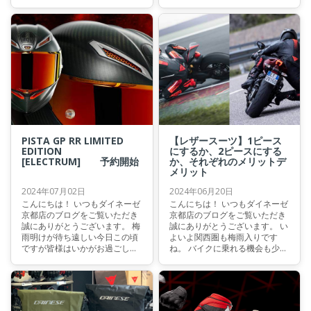
れない・・・ そんなことはあり
ように向き合っておられます
ません！
か？
PISTA GP RR LIMITED
【レザースーツ】1ピース
EDITION
にするか、2ピースにする
[ELECTRUM] 予約開始
か、それぞれのメリットデ
メリット
2024年07月02日
2024年06月20日
こんにちは！ いつもダイネーゼ
こんにちは！ いつもダイネーゼ
京都店のブログをご覧いただき
京都店のブログをご覧いただき
誠にありがとうございます。 梅
誠にありがとうございます。 い
雨明けが待ち遠しい今日この頃
よいよ関西圏も梅雨入りです
ですが皆様はいかがお過ごしで
ね。 バイクに乗れる機会も少し
しょうか。 平年だと7月19日頃
減ってしまうかもしれません
が梅雨明けの時期ですが今年は
が、こういう時こそ来たるべき
梅雨入りが遅かったのでもう少
シーズンに備えてバイクギアを
し先になるかも・・・ 早く明け
吟味して選んで揃えていただけ
てほしいものです。
る絶好の時期だと思います。