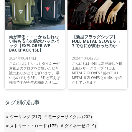
雨が降る・・・かもしれな
【新型フラッグシップ】
い時も安心の防水バックパ
FULL METAL GLOVE 6 →
ック【EXPLORER WP
7 でなにが変わったのか
BACKPACK 15L】
2024年06月14日
2024年04月20日
こんにちは！ いつもダイネーゼ
こんにちは 今回は新登場した最
京都店のブログをご覧いただき
上級レザーグローブ " FULL
誠にありがとうございます。 早
METAL 7 GLOVES " 前の FULL
いものでもう6月。 6月と言えば
METAL 6 GLOVES との違いを紹
梅雨ですが今年の梅雨入りは平
介していきます
年より遅いようで、九州北部は
6月18日ごろ、近畿、東海は6月
19日ごろ、中国地方と関東甲信
タグ別の記事
は6月20日ごろになるであろう
と日本気象協会が発表しており
ました。
ツーリング
(217)
モーターサイクル
(202)
ストリート・ロード
(172)
ダイネーゼ
(119)