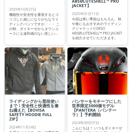
ABSØLUTESHELL™ PRO
JACKET】
2025年10月27日
2025年01月11日
機能性や安全性を重視するとゴ
今回は寒い季節はもちろん、秋
ツゴした感じになりがちなライ
や春にもおすすめのライディン
ディングパンツですが・・・ こ
グジャケットCORSO
の秋、ダイネーゼからタウンユ
ABSØLUTESHELL™ PRO JACKET
ースにも違和感のない美しいシ
を紹介させていただきます。
ルエットとデザイン性があり、
かつ安全性にも抜かりのないラ
イディングパンツが登場しまし
た。
ライディングから普段使い
パンサーをモチーフにした
まで！安全性と快適性を兼
世界限定3000個モデル
ね備えた【BOVISA
【PANTERA（パンテー
SAFETY HOODIE FULL
ラ）】予約開始
ZIP】
2024年09月07日
2024年11月24日
こんにちは！ いつもダイネーゼ