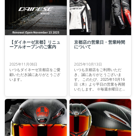
【ダイネーゼ京都】リニュ
京都店の営業日・営業時間
ーアルオープンのご案内
について
2025年11月08日
2025年10月13日
いつもダイネーゼ京都店をご愛
いつも京都店をご利用いただ
顧いただき誠にありがとうござ
き、誠にありがとうございま
います。
す。 このたび、2025年10月16
日（木）より平日の営業を再開
いたします。 ※毎週水曜日と第
２週目・4週目の火曜日は定休
日となります。（祝日の場合は
営業、翌日に振り替え）