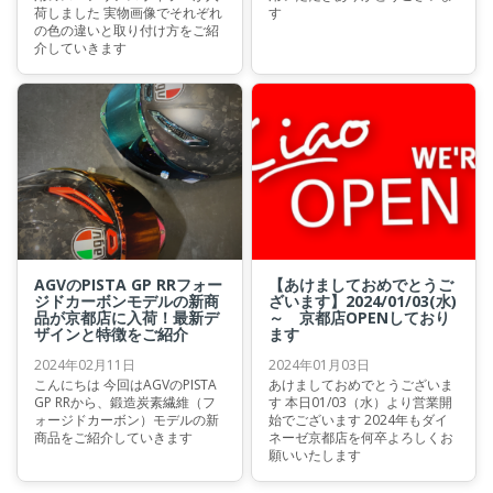
荷しました 実物画像でそれぞれ
す
の色の違いと取り付け方をご紹
介していきます
AGVのPISTA GP RRフォー
【あけましておめでとうご
ジドカーボンモデルの新商
ざいます】2024/01/03(水)
品が京都店に入荷！最新デ
～ 京都店OPENしており
ザインと特徴をご紹介
ます
2024年02月11日
2024年01月03日
こんにちは 今回はAGVのPISTA
あけましておめでとうございま
GP RRから、鍛造炭素繊維（フ
す 本日01/03（水）より営業開
ォージドカーボン）モデルの新
始でございます 2024年もダイ
商品をご紹介していきます
ネーゼ京都店を何卒よろしくお
願いいたします