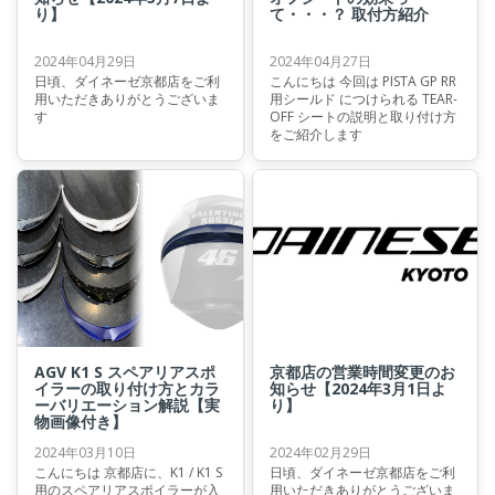
り】
て・・・？ 取付方紹介
2024年04月29日
2024年04月27日
日頃、ダイネーゼ京都店をご利
こんにちは 今回は PISTA GP RR
用いただきありがとうございま
用シールド につけられる TEAR-
す
OFF シートの説明と取り付け方
をご紹介します
AGV K1 S スペアリアスポ
京都店の営業時間変更のお
イラーの取り付け方とカラ
知らせ【2024年3月1日よ
ーバリエーション解説【実
り】
物画像付き】
2024年03月10日
2024年02月29日
こんにちは 京都店に、K1 / K1 S
日頃、ダイネーゼ京都店をご利
用のスペアリアスポイラーが入
用いただきありがとうございま