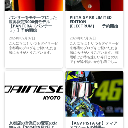
パンサーをモチーフにした
PISTA GP RR LIMITED
世界限定3000個モデル
EDITION
【PANTERA（パンテー
[ELECTRUM] 予約開始
ラ）】予約開始
2024年09月07日
2024年07月02日
こんにちは！ いつもダイネーゼ
こんにちは！ いつもダイネーゼ
京都店のブログをご覧いただき
京都店のブログをご覧いただき
誠にありがとうございます。
誠にありがとうございます。 梅
雨明けが待ち遠しい今日この頃
ですが皆様はいかがお過ごしで
しょうか。 平年だと7月19日頃
が梅雨明けの時期ですが今年は
梅雨入りが遅かったのでもう少
し先になるかも・・・ 早く明け
てほしいものです。
京都店の営業日の変更のお
【AGV PISTA GP】ティア
知らせ【2024年5月7日よ
オフシートの効果っ