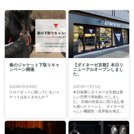
春のジャケット下取りキャ
【ダイネーゼ京都】本日リ
ンペーン開催
ニューアルオープンしまし
た。
2026年05月09日
2025年11月15日
クローゼットに眠っているジャ
本日無事にダイネーゼ京都は新
ケットはありませんか？
しい空間で再始動いたしまし
た。 京都の街並みに溶け込む落
ち着いたトーンと、 ダイネーゼ
らしい機能性・世界観を両立し
た店内へと生まれ変わっていま
す。