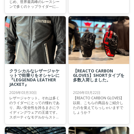
じめ、世界最高峰のレースシー
ンで多くのトップライダーに選
ばれ続けているダイネーゼのフ
ラッグシップ・レーシングブー
ツ『AXIAL（アクシャル）』 そ
の最新モデルである『AXIAL 2
BOOTS』のカラーオーダー
（Custom Works）が、ついに
解禁となりました！
クラシカルなレザージャケ
【REACTO CARBON
ットで街乗りをオシャレに
GLOVES】SHORTタイプを
『LEGGENDA LEATHER
多数入荷しました。
JACKET』
2026年03月30日
2026年03月22日
レザージャケット。それは多く
【REACTO CARBON GLOVES】
のライダーにとっての憧れであ
以前、こちらの商品をご紹介し
り、高い安全性を誇るまさにラ
たのを覚えてらっしゃいますで
イディングウェアの王道です。
しょうか？
スポーティなモデルからストリ
ートスタイルまで、そのデザイ
ンは非常に豊富で、シーンや個
性に合わせた一着を選べるのも