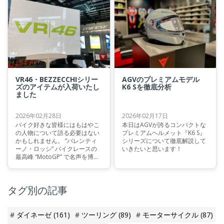
魅力のひとつです。 本日はそん
なレザージャケットの中から、
先日大阪店にも入荷したクラシ
カルなヴィンテージスタイルが
特徴の『LEGGENDA LEATHER
JACKET』をご紹介いたします。
VR46・BEZZECCHIシリー
AGVのプレミアムモデル
ズのアイテムが入荷いたし
K6 Sを徹底分析
ました
2026年02月28日
2026年02月17日
バイク好きな皆様にはもはやこ
本日はAGVが誇るコンパクトな
の人物について語る必要はない
プレミアムヘルメット『K6 S』
かもしれません。 “バレンティ
シリーズについて徹底解説して
ーノ・ロッシ” バイクレースの
いきたいと思います！
最高峰 “MotoGP” で名声を博
し、『史上最強のライダー』と
の呼び声も高い偉大な選手で
す。DAINESEのスーツとAGVの
タグ別の記事
ヘルメットを着用してサーキッ
トを疾走する姿はバイク乗りな
ら誰もが憧れるものです。
ダイネーゼ
(161)
ツーリング
(89)
モーターサイクル
(87)