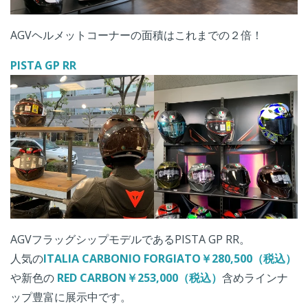
AGVヘルメットコーナーの面積はこれまでの２倍！
PISTA GP RR
AGVフラッグシップモデルであるPISTA GP RR。
人気の
ITALIA CARBONIO FORGIATO￥280,500（税込）
や新色の
RED CARBON￥253,000（税込）
含めラインナ
ップ豊富に展示中です。