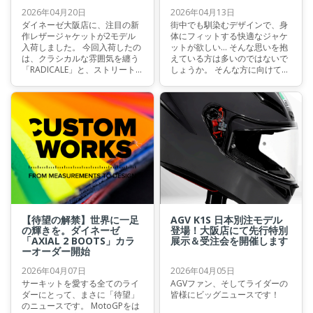
2026年04月20日
2026年04月13日
ダイネーゼ大阪店に、注目の新
街中でも馴染むデザインで、身
作レザージャケットが2モデル
体にフィットする快適なジャケ
入荷しました。 今回入荷したの
ットが欲しい… そんな思いを抱
は、クラシカルな雰囲気を纏う
えている方は多いのではないで
「RADICALE」と、ストリート×
しょうか。 そんな方に向けて、
ライディングを融合させた
今回は日本のライダーのために
「VINTEDGE」。 同じレザージ
設計されたアジアンフィットモ
ャケットでありながら、方向性
デル、『ACCELERATA AIR TEX
の異なる2着が揃いました。
JACKET ASIAN FIT』を徹底紹介
します。
【待望の解禁】世界に一足
AGV K1S 日本別注モデル
の輝きを。ダイネーゼ
登場！大阪店にて先行特別
「AXIAL 2 BOOTS」カラ
展示＆受注会を開催します
ーオーダー開始
2026年04月07日
2026年04月05日
サーキットを愛する全てのライ
AGVファン、そしてライダーの
ダーにとって、まさに「待望」
皆様にビッグニュースです！
のニュースです。 MotoGPをは