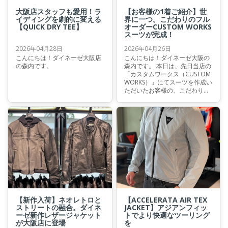
大阪店スタッフも愛用！ラ
【お客様の1着ご紹介】世
イディングを劇的に変える
界に一つ。こだわりのフル
【QUICK DRY TEE】
オーダーCUSTOM WORKS
スーツが完成！
2026年04月28日
2026年04月26日
こんにちは！ダイネーゼ大阪店
こんにちは！ダイネーゼ大阪の
の森内です。
森内です。 本日は、先日当店の
「カスタムワークス（CUSTOM
WORKS）」にてスーツを作成い
ただいたお客様の、こだわりの
一着をご紹介させていただきま
す。 今回オーダーいただいたの
は、ダイネーゼの最新テクノロ
ジーを凝縮した最高峰モデル
「MISANO 3 PERF. D-AIR®」。
お客様の熱いこだわりと、当店
の技術が融合した素晴らしいス
ーツが仕上がりました。
【新作入荷】ネオレトロと
【ACCELERATA AIR TEX
ストリートの融合。ダイネ
JACKET】アジアンフィッ
ーゼ新作レザージャケット
トでより快適なツーリング
が大阪店に登場
を