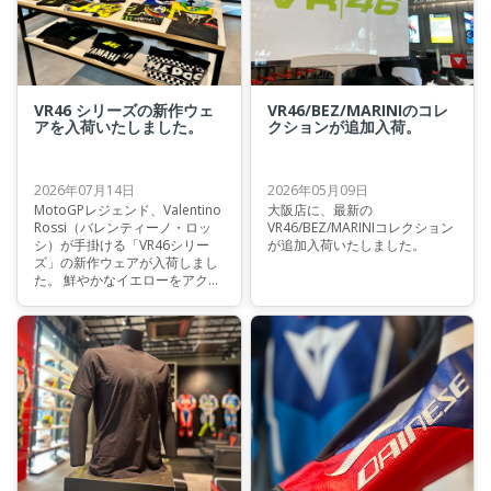
VR46 シリーズの新作ウェ
VR46/BEZ/MARINIのコレ
アを入荷いたしました。
クションが追加入荷。
2026年07月14日
2026年05月09日
MotoGPレジェンド、Valentino
大阪店に、最新の
Rossi（バレンティーノ・ロッ
VR46/BEZ/MARINIコレクション
シ）が手掛ける「VR46シリー
が追加入荷いたしました。
ズ」の新作ウェアが入荷しまし
た。 鮮やかなイエローをアクセ
ントにしたデザインや、チーム
レプリカモデルなど、ファンな
ら思わず手に取りたくなるアイ
テムがラインナップしていま
す。MotoGPファンはもちろ
ん、普段使いにもおすすめでき
るデザインです。 ▼まずは定番
人気！VR46 Monster Energy
WRT Tシャツ バレンティーノ・
ロッシの4輪レーサーとしての
もう一つの顔、VR46 WRTチー
ムのTシャツ。