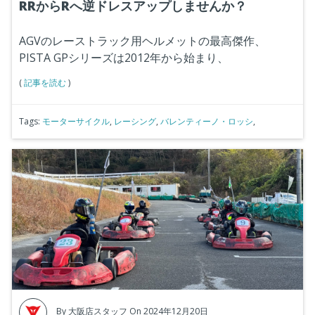
RRからRへ逆ドレスアップしませんか？
AGVのレーストラック用ヘルメットの最高傑作、
PISTA GPシリーズは2012年から始まり、
(
記事を読む
)
Tags:
モーターサイクル
,
レーシング
,
バレンティーノ・ロッシ
,
By
大阪店スタッフ
On 2024年12月20日