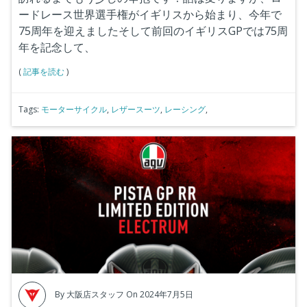
ードレース世界選手権がイギリスから始まり、今年で
75周年を迎えましたそして前回のイギリスGPでは75周
年を記念して、
(
記事を読む
)
Tags:
モーターサイクル
,
レザースーツ
,
レーシング
,
By
大阪店スタッフ
On 2024年7月5日