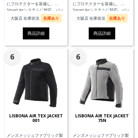
にプロテクターを装備し、
にプロテクターを装備し、
Smart Airシステムに対応。バッ
Smart Airシステムに対応。バッ
クプロテクターおよびチェスト
クプロテクターおよびチェスト
大阪店 在庫状況
在庫あり
大阪店 在庫状況
在庫あり
プロテクターにも対応していま
プロテクターにも対応していま
す。
す。
商品詳細
商品詳細
6
6
LISBONA AIR TEX JACKET
LISBONA AIR TEX JACKET
001
75N
メンズメッシュファブリック製
メンズメッシュファブリック製