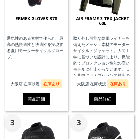
ERMEX GLOVES B78
AIR FRAME 3 TEX JACKET
60L
通気性のある素材で作られ、最
取り外し可能な防風ライナーを
高の熱快適性と快適性を実現す
備えたメッシュ素材のモーター
る夏用モーターサイクルグロー
サイクル・ジャケット。人間工
ブ。
学に基づいた設計により、機能
的でプロテクション性能の高い
モデルに仕上がっています。胸
と背中にはオプションで対応の
プロテクターを装着することが
大阪店 在庫状況
在庫あり
大阪店 在庫状況
在庫あり
できます。また、防水の内ポケ
ット、EN17092クラスA認証、パ
商品詳細
商品詳細
ンツと接続可能なファスナーを
備えています。
3
3