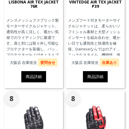
LISBONA AIR TEX JACKET
VINTEDGE AIR TEX JACKET
76R
P39
メンズメッシュファブリック製
メンズフード付きモーターサイ
モーターサイクルジャケット。
クルジャケットは、柔らかいソ
通気性が高く涼しく、暖かい気
フトシェル素材と大型メッシュ
候でのライディングに最適で
インサートを組み合わせ、暖か
す。肩と肘には取り外し可能な
い日でも通気性と快適性を確
プロテクターを装備し、バック
保。Daineseならではのアイコ
プロテクターおよびチェストプ
ニックなスタイル、機能性、保
ロテクターにも対応していま
護性能を兼ね備え、郊外でのツ
大阪店 在庫状況
要問合せ
大阪店 在庫状況
在庫あり
す。
ーリングや都市での通勤に最適
です。
商品詳細
商品詳細
8
8