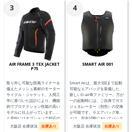
3
4
AIR FRAME 3 TEX JACKET
SMART AIR 001
P75
取り外し可能な防風ライナーを
Smart Airは、最大3回まで起動
備えたメッシュ素材のモーター
可能なエアバッグを装備した、
サイクル・ジャケット。人間工
新しいD-air®ファミリー。万が
学に基づいた設計により、機能
一の起動時には、ご自身でガス
的でプロテクション性能の高い
ジェネレーター（別売）の交換
モデルに仕上がっています。胸
が可能です。※エアバッグ単体
と背中にはオプションで対応の
とは、安全試験においてバック
プロテクターを装着することが
プロテクターとの併用を必要と
大阪店 在庫状況
在庫あり
大阪店 在庫状況
在庫あり
できます。また、防水の内ポケ
せず、エアバッグことを指しま