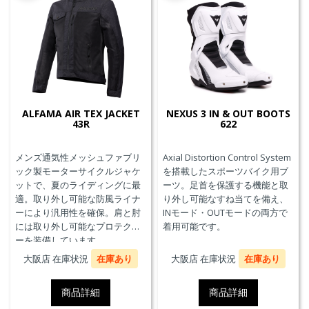
ALFAMA AIR TEX JACKET
NEXUS 3 IN & OUT BOOTS
43R
622
メンズ通気性メッシュファブリ
Axial Distortion Control System
ック製モーターサイクルジャケ
を搭載したスポーツバイク用ブ
ットで、夏のライディングに最
ーツ。足首を保護する機能と取
適。取り外し可能な防風ライナ
り外し可能なすね当てを備え、
ーにより汎用性を確保。肩と肘
INモード・OUTモードの両方で
には取り外し可能なプロテクタ
着用可能です。
ーを装備しています。
大阪店 在庫状況
在庫あり
大阪店 在庫状況
在庫あり
商品詳細
商品詳細