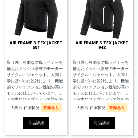
AIR FRAME 3 TEX JACKET
AIR FRAME 3 TEX JACKET
691
948
取り外し可能な防風ライナーを
取り外し可能な防風ライナーを
備えたメッシュ素材のモーター
備えたメッシュ素材のモーター
サイクル・ジャケット。人間工
サイクル・ジャケット。人間工
学に基づいた設計により、機能
学に基づいた設計により、機能
的でプロテクション性能の高い
的でプロテクション性能の高い
モデルに仕上がっています。胸
モデルに仕上がっています。胸
と背中にはオプションで対応の
と背中にはオプションで対応の
プロテクターを装着することが
プロテクターを装着することが
大阪店 在庫状況
在庫あり
大阪店 在庫状況
在庫あり
できます。また、防水の内ポケ
できます。また、防水の内ポケ
ット、EN17092クラスA認証、パ
ット、EN17092クラスA認証、パ
商品詳細
商品詳細
ンツと接続可能なファスナーを
ンツと接続可能なファスナーを
備えています。
備えています。