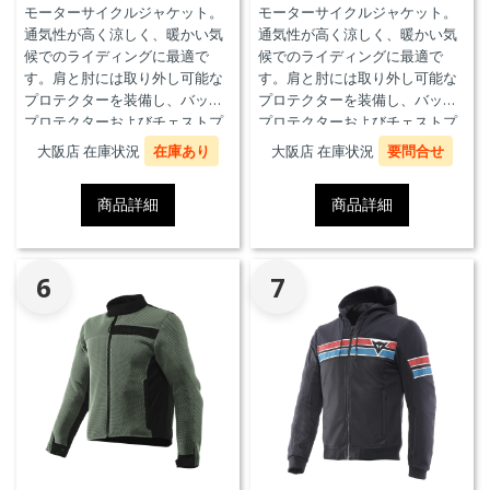
モーターサイクルジャケット。
モーターサイクルジャケット。
通気性が高く涼しく、暖かい気
通気性が高く涼しく、暖かい気
候でのライディングに最適で
候でのライディングに最適で
す。肩と肘には取り外し可能な
す。肩と肘には取り外し可能な
プロテクターを装備し、バック
プロテクターを装備し、バック
プロテクターおよびチェストプ
プロテクターおよびチェストプ
ロテクターにも対応していま
ロテクターにも対応していま
大阪店 在庫状況
在庫あり
大阪店 在庫状況
要問合せ
す。
す。
商品詳細
商品詳細
6
7