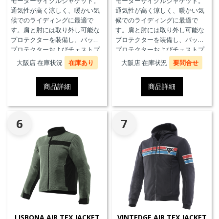
モーターサイクルジャケット。
モーターサイクルジャケット。
通気性が高く涼しく、暖かい気
通気性が高く涼しく、暖かい気
候でのライディングに最適で
候でのライディングに最適で
す。肩と肘には取り外し可能な
す。肩と肘には取り外し可能な
プロテクターを装備し、バック
プロテクターを装備し、バック
プロテクターおよびチェストプ
プロテクターおよびチェストプ
ロテクターにも対応していま
ロテクターにも対応していま
大阪店 在庫状況
在庫あり
大阪店 在庫状況
要問合せ
す。
す。
商品詳細
商品詳細
6
7
LISBONA AIR TEX JACKET
VINTEDGE AIR TEX JACKET