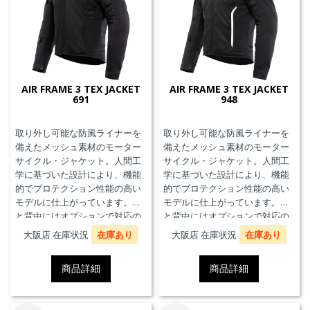
AIR FRAME 3 TEX JACKET
AIR FRAME 3 TEX JACKET
691
948
取り外し可能な防風ライナーを
取り外し可能な防風ライナーを
備えたメッシュ素材のモーター
備えたメッシュ素材のモーター
サイクル・ジャケット。人間工
サイクル・ジャケット。人間工
学に基づいた設計により、機能
学に基づいた設計により、機能
的でプロテクション性能の高い
的でプロテクション性能の高い
モデルに仕上がっています。胸
モデルに仕上がっています。胸
と背中にはオプションで対応の
と背中にはオプションで対応の
プロテクターを装着することが
プロテクターを装着することが
大阪店 在庫状況
在庫あり
大阪店 在庫状況
在庫あり
できます。また、防水の内ポケ
できます。また、防水の内ポケ
ット、EN17092クラスA認証、パ
ット、EN17092クラスA認証、パ
商品詳細
商品詳細
ンツと接続可能なファスナーを
ンツと接続可能なファスナーを
備えています。
備えています。