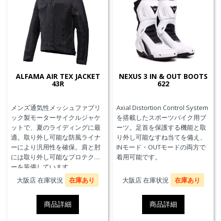
ALFAMA AIR TEX JACKET
NEXUS 3 IN & OUT BOOTS
43R
622
メンズ通気性メッシュファブリ
Axial Distortion Control System
ック製モーターサイクルジャケ
を搭載したスポーツバイク用ブ
ットで、夏のライディングに最
ーツ。足首を保護する機能と取
適。取り外し可能な防風ライナ
り外し可能なすね当てを備え、
ーにより汎用性を確保。肩と肘
INモード・OUTモードの両方で
には取り外し可能なプロテクタ
着用可能です。
ーを装備しています。
大阪店 在庫状況
在庫あり
大阪店 在庫状況
在庫あり
商品詳細
商品詳細