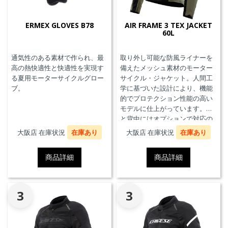
ERMEX GLOVES B78
AIR FRAME 3 TEX JACKET
60L
通気性のある素材で作られ、最
取り外し可能な防風ライナーを
高の熱快適性と快適性を実現す
備えたメッシュ素材のモーター
る夏用モーターサイクルグロー
サイクル・ジャケット。人間工
ブ。
学に基づいた設計により、機能
的でプロテクション性能の高い
モデルに仕上がっています。胸
と背中にはオプションで対応の
プロテクターを装着することが
大阪店 在庫状況
在庫あり
大阪店 在庫状況
在庫あり
できます。また、防水の内ポケ
ット、EN17092クラスA認証、パ
商品詳細
商品詳細
ンツと接続可能なファスナーを
備えています。
3
3