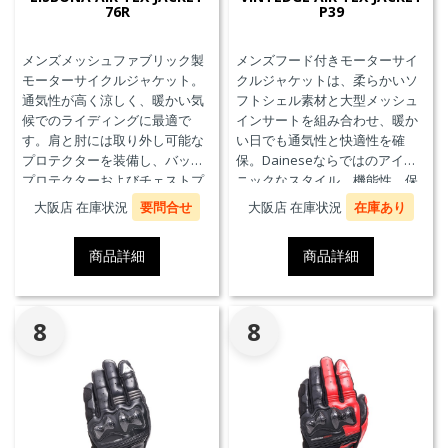
76R
P39
メンズメッシュファブリック製
メンズフード付きモーターサイ
モーターサイクルジャケット。
クルジャケットは、柔らかいソ
通気性が高く涼しく、暖かい気
フトシェル素材と大型メッシュ
候でのライディングに最適で
インサートを組み合わせ、暖か
す。肩と肘には取り外し可能な
い日でも通気性と快適性を確
プロテクターを装備し、バック
保。Daineseならではのアイコ
プロテクターおよびチェストプ
ニックなスタイル、機能性、保
ロテクターにも対応していま
護性能を兼ね備え、郊外でのツ
大阪店 在庫状況
要問合せ
大阪店 在庫状況
在庫あり
す。
ーリングや都市での通勤に最適
です。
商品詳細
商品詳細
8
8