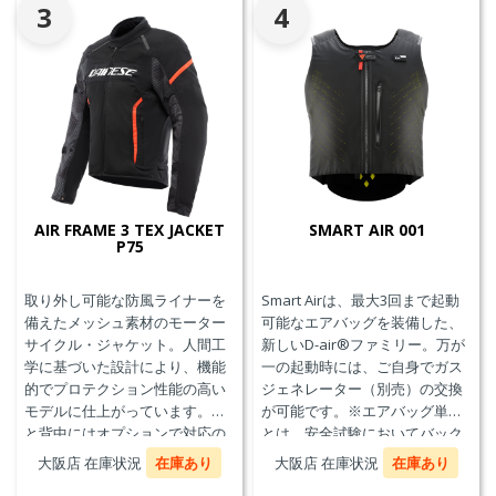
3
4
AIR FRAME 3 TEX JACKET
SMART AIR 001
P75
取り外し可能な防風ライナーを
Smart Airは、最大3回まで起動
備えたメッシュ素材のモーター
可能なエアバッグを装備した、
サイクル・ジャケット。人間工
新しいD-air®ファミリー。万が
学に基づいた設計により、機能
一の起動時には、ご自身でガス
的でプロテクション性能の高い
ジェネレーター（別売）の交換
モデルに仕上がっています。胸
が可能です。※エアバッグ単体
と背中にはオプションで対応の
とは、安全試験においてバック
プロテクターを装着することが
プロテクターとの併用を必要と
大阪店 在庫状況
在庫あり
大阪店 在庫状況
在庫あり
できます。また、防水の内ポケ
せず、エアバッグことを指しま