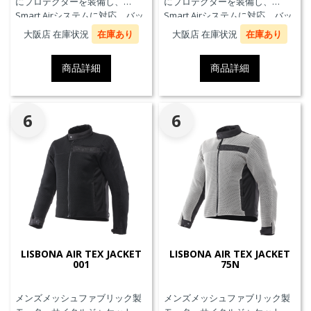
にプロテクターを装備し、
にプロテクターを装備し、
Smart Airシステムに対応。バッ
Smart Airシステムに対応。バッ
クプロテクターおよびチェスト
クプロテクターおよびチェスト
大阪店 在庫状況
在庫あり
大阪店 在庫状況
在庫あり
プロテクターにも対応していま
プロテクターにも対応していま
す。
す。
商品詳細
商品詳細
6
6
LISBONA AIR TEX JACKET
LISBONA AIR TEX JACKET
001
75N
メンズメッシュファブリック製
メンズメッシュファブリック製