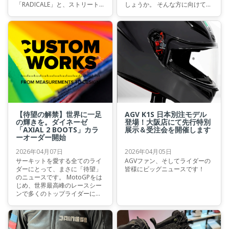
「RADICALE」と、ストリート×
しょうか。 そんな方に向けて、
ライディングを融合させた
今回は日本のライダーのために
「VINTEDGE」。 同じレザージ
設計されたアジアンフィットモ
ャケットでありながら、方向性
デル、『ACCELERATA AIR TEX
の異なる2着が揃いました。
JACKET ASIAN FIT』を徹底紹介
します。
【待望の解禁】世界に一足
AGV K1S 日本別注モデル
の輝きを。ダイネーゼ
登場！大阪店にて先行特別
「AXIAL 2 BOOTS」カラ
展示＆受注会を開催します
ーオーダー開始
2026年04月07日
2026年04月05日
サーキットを愛する全てのライ
AGVファン、そしてライダーの
ダーにとって、まさに「待望」
皆様にビッグニュースです！
のニュースです。 MotoGPをは
じめ、世界最高峰のレースシー
ンで多くのトップライダーに選
ばれ続けているダイネーゼのフ
ラッグシップ・レーシングブー
ツ『AXIAL（アクシャル）』 そ
の最新モデルである『AXIAL 2