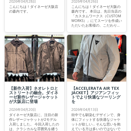
2026年04月28日
2026年04月26日
こんにちは！ダイネーゼ大阪店
こんにちは！ダイネーゼ大阪の
の森内です。
森内です。 本日は、先日当店の
「カスタムワークス（CUSTOM
WORKS）」にてスーツを作成い
ただいたお客様の、こだわりの
一着をご紹介させていただきま
す。 今回オーダーいただいたの
は、ダイネーゼの最新テクノロ
ジーを凝縮した最高峰モデル
「MISANO 3 PERF. D-AIR®」。
お客様の熱いこだわりと、当店
の技術が融合した素晴らしいス
ーツが仕上がりました。
【新作入荷】ネオレトロと
【ACCELERATA AIR TEX
ストリートの融合。ダイネ
JACKET】アジアンフィッ
ーゼ新作レザージャケット
トでより快適なツーリング
が大阪店に登場
を
2026年04月20日
2026年04月13日
ダイネーゼ大阪店に、注目の新
街中でも馴染むデザインで、身
作レザージャケットが2モデル
体にフィットする快適なジャケ
入荷しました。 今回入荷したの
ットが欲しい… そんな思いを抱
は、クラシカルな雰囲気を纏う
えている方は多いのではないで