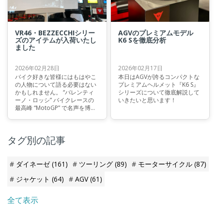
VR46・BEZZECCHIシリー
AGVのプレミアムモデル
ズのアイテムが入荷いたし
K6 Sを徹底分析
ました
2026年02月28日
2026年02月17日
バイク好きな皆様にはもはやこ
本日はAGVが誇るコンパクトな
の人物について語る必要はない
プレミアムヘルメット『K6 S』
かもしれません。 “バレンティ
シリーズについて徹底解説して
ーノ・ロッシ” バイクレースの
いきたいと思います！
最高峰 “MotoGP” で名声を博
し、『史上最強のライダー』と
の呼び声も高い偉大な選手で
す。DAINESEのスーツとAGVの
タグ別の記事
ヘルメットを着用してサーキッ
トを疾走する姿はバイク乗りな
ら誰もが憧れるものです。
ダイネーゼ
(161)
ツーリング
(89)
モーターサイクル
(87)
ジャケット
(64)
AGV
(61)
全て表示