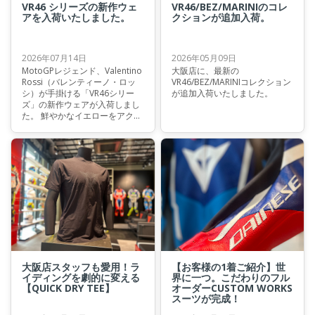
VR46 シリーズの新作ウェ
VR46/BEZ/MARINIのコレ
アを入荷いたしました。
クションが追加入荷。
2026年07月14日
2026年05月09日
MotoGPレジェンド、Valentino
大阪店に、最新の
Rossi（バレンティーノ・ロッ
VR46/BEZ/MARINIコレクション
シ）が手掛ける「VR46シリー
が追加入荷いたしました。
ズ」の新作ウェアが入荷しまし
た。 鮮やかなイエローをアクセ
ントにしたデザインや、チーム
レプリカモデルなど、ファンな
ら思わず手に取りたくなるアイ
テムがラインナップしていま
す。MotoGPファンはもちろ
ん、普段使いにもおすすめでき
るデザインです。 ▼まずは定番
人気！VR46 Monster Energy
WRT Tシャツ バレンティーノ・
ロッシの4輪レーサーとしての
もう一つの顔、VR46 WRTチー
ムのTシャツ。
大阪店スタッフも愛用！ラ
【お客様の1着ご紹介】世
イディングを劇的に変える
界に一つ。こだわりのフル
【QUICK DRY TEE】
オーダーCUSTOM WORKS
スーツが完成！