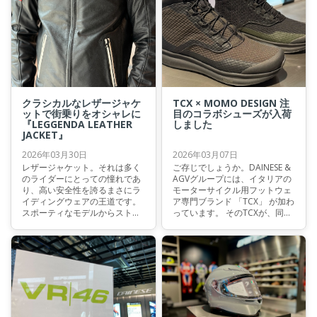
BOOTS』のカラーオーダー
（Custom Works）が、ついに
解禁となりました！
クラシカルなレザージャケ
TCX × MOMO DESIGN 注
ットで街乗りをオシャレに
目のコラボシューズが入荷
『LEGGENDA LEATHER
しました
JACKET』
2026年03月30日
2026年03月07日
レザージャケット。それは多く
ご存じでしょうか。DAINESE &
のライダーにとっての憧れであ
AGVグループには、イタリアの
り、高い安全性を誇るまさにラ
モーターサイクル用フットウェ
イディングウェアの王道です。
ア専門ブランド 「TCX」 が加わ
スポーティなモデルからストリ
っています。 そのTCXが、同じ
ートスタイルまで、そのデザイ
くイタリアブランドである
ンは非常に豊富で、シーンや個
「MOMO DESIGN」 とコラボレ
性に合わせた一着を選べるのも
ーションしたシューズが、この
魅力のひとつです。 本日はそん
たび大阪店に入荷しました。
なレザージャケットの中から、
先日大阪店にも入荷したクラシ
カルなヴィンテージスタイルが
特徴の『LEGGENDA LEATHER
JACKET』をご紹介いたします。