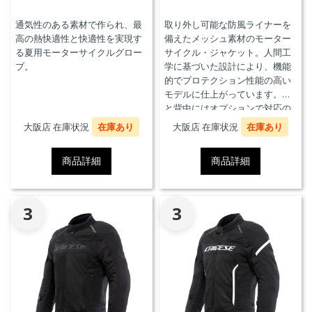
通気性のある素材で作られ、最
取り外し可能な防風ライナーを
高の熱快適性と快適性を実現す
備えたメッシュ素材のモーター
る夏用モーターサイクルグロー
サイクル・ジャケット。人間工
ブ。
学に基づいた設計により、機能
的でプロテクション性能の高い
モデルに仕上がっています。胸
と背中にはオプションで対応の
プロテクターを装着することが
大阪店 在庫状況
在庫あり
大阪店 在庫状況
在庫あり
できます。また、防水の内ポケ
ット、EN17092クラスA認証、パ
商品詳細
商品詳細
ンツと接続可能なファスナーを
備えています。
3
3