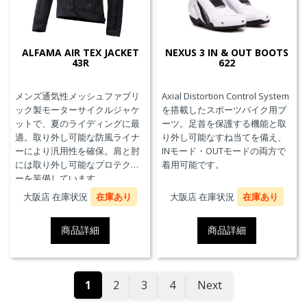
ALFAMA AIR TEX JACKET
NEXUS 3 IN & OUT BOOTS
43R
622
メンズ通気性メッシュファブリ
Axial Distortion Control System
ック製モーターサイクルジャケ
を搭載したスポーツバイク用ブ
ットで、夏のライディングに最
ーツ。足首を保護する機能と取
適。取り外し可能な防風ライナ
り外し可能なすね当てを備え、
ーにより汎用性を確保。肩と肘
INモード・OUTモードの両方で
には取り外し可能なプロテクタ
着用可能です。
ーを装備しています。
大阪店 在庫状況
在庫あり
大阪店 在庫状況
在庫あり
商品詳細
商品詳細
1
2
3
4
Next