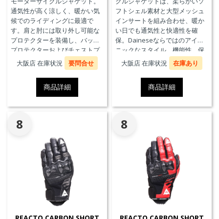
モーターサイクルジャケット。
クルジャケットは、柔らかいソ
通気性が高く涼しく、暖かい気
フトシェル素材と大型メッシュ
候でのライディングに最適で
インサートを組み合わせ、暖か
す。肩と肘には取り外し可能な
い日でも通気性と快適性を確
プロテクターを装備し、バック
保。Daineseならではのアイコ
プロテクターおよびチェストプ
ニックなスタイル、機能性、保
ロテクターにも対応していま
護性能を兼ね備え、郊外でのツ
大阪店 在庫状況
要問合せ
大阪店 在庫状況
在庫あり
す。
ーリングや都市での通勤に最適
です。
商品詳細
商品詳細
8
8
REACTO CARBON SHORT
REACTO CARBON SHORT