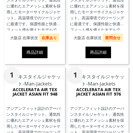
ンスタイルジャケット。通気性
ンスタイルジャケット。通気性
に優れたエアメッシュ素材を採
に優れたエアメッシュ素材を採
用したモーターサイクルジャケ
用したモーターサイクルジャケ
ット。高温環境でのツーリング
ット。高温環境でのツーリング
に最適です。保護性能と快適な
に最適です。保護性能と快適な
フィット感を備えたモデルで
フィット感を備えたモデルで
す。
す。
大阪店 在庫状況
在庫あり
大阪店 在庫状況
要問合せ
商品詳細
商品詳細
1
1
ACCELERATA AIR TEX
ACCELERATA AIR TEX
JACKET ASIAN FIT 948
JACKET ASIAN FIT 976
アジアンフィット設計のアーバ
アジアンフィット設計のアーバ
ンスタイルジャケット。通気性
ンスタイルジャケット。通気性
に優れたエアメッシュ素材を採
に優れたエアメッシュ素材を採
用したモーターサイクルジャケ
用したモーターサイクルジャケ
ット。高温環境でのツーリング
ット。高温環境でのツーリング