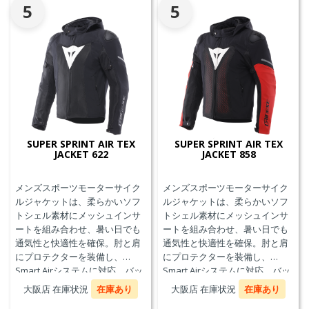
5
5
SUPER SPRINT AIR TEX
SUPER SPRINT AIR TEX
JACKET 622
JACKET 858
メンズスポーツモーターサイク
メンズスポーツモーターサイク
ルジャケットは、柔らかいソフ
ルジャケットは、柔らかいソフ
トシェル素材にメッシュインサ
トシェル素材にメッシュインサ
ートを組み合わせ、暑い日でも
ートを組み合わせ、暑い日でも
通気性と快適性を確保。肘と肩
通気性と快適性を確保。肘と肩
にプロテクターを装備し、
にプロテクターを装備し、
Smart Airシステムに対応。バッ
Smart Airシステムに対応。バッ
クプロテクターおよびチェスト
クプロテクターおよびチェスト
大阪店 在庫状況
在庫あり
大阪店 在庫状況
在庫あり
プロテクターにも対応していま
プロテクターにも対応していま