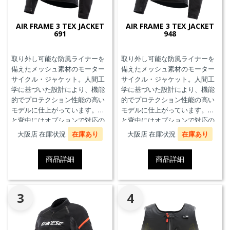
AIR FRAME 3 TEX JACKET
AIR FRAME 3 TEX JACKET
691
948
取り外し可能な防風ライナーを
取り外し可能な防風ライナーを
備えたメッシュ素材のモーター
備えたメッシュ素材のモーター
サイクル・ジャケット。人間工
サイクル・ジャケット。人間工
学に基づいた設計により、機能
学に基づいた設計により、機能
的でプロテクション性能の高い
的でプロテクション性能の高い
モデルに仕上がっています。胸
モデルに仕上がっています。胸
と背中にはオプションで対応の
と背中にはオプションで対応の
プロテクターを装着することが
プロテクターを装着することが
大阪店 在庫状況
在庫あり
大阪店 在庫状況
在庫あり
できます。また、防水の内ポケ
できます。また、防水の内ポケ
ット、EN17092クラスA認証、パ
ット、EN17092クラスA認証、パ
商品詳細
商品詳細
ンツと接続可能なファスナーを
ンツと接続可能なファスナーを
備えています。
備えています。
3
4