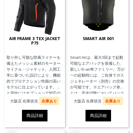
AIR FRAME 3 TEX JACKET
SMART AIR 001
P75
取り外し可能な防風ライナーを
Smart Airは、最大3回まで起動
備えたメッシュ素材のモーター
可能なエアバッグを装備した、
サイクル・ジャケット。人間工
新しいD-air®ファミリー。万が
学に基づいた設計により、機能
一の起動時には、ご自身でガス
的でプロテクション性能の高い
ジェネレーター（別売）の交換
モデルに仕上がっています。胸
が可能です。※エアバッグ単体
と背中にはオプションで対応の
とは、安全試験においてバック
プロテクターを装着することが
プロテクターとの併用を必要と
大阪店 在庫状況
在庫あり
大阪店 在庫状況
在庫あり
できます。また、防水の内ポケ
せず、エアバッグことを指しま
ット、EN17092クラスA認証、パ
す。
商品詳細
商品詳細
ンツと接続可能なファスナーを
備えています。