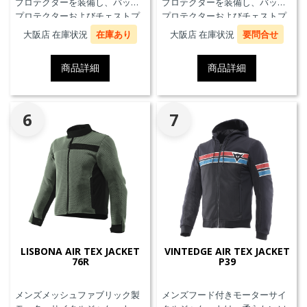
プロテクターを装備し、バック
プロテクターを装備し、バック
プロテクターおよびチェストプ
プロテクターおよびチェストプ
ロテクターにも対応していま
ロテクターにも対応していま
大阪店 在庫状況
在庫あり
大阪店 在庫状況
要問合せ
す。
す。
商品詳細
商品詳細
6
7
LISBONA AIR TEX JACKET
VINTEDGE AIR TEX JACKET
76R
P39
メンズメッシュファブリック製
メンズフード付きモーターサイ