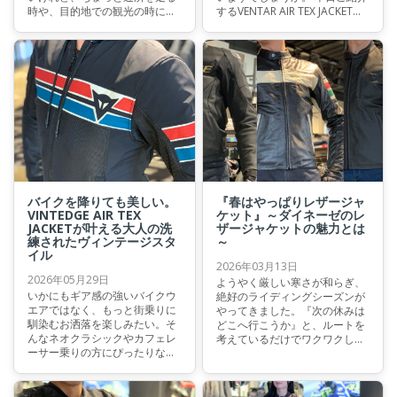
時や、目的地での観光の時には
するVENTAR AIR TEX JACKET
少し大げさに見えてしまう…」
は、圧倒的な通気性と、洗練さ
そんなお悩みを抱えているライ
れたアグレッシブなシルエット
ダーはいらっしゃいませんか？
を高い次元で融合させた一着。
本日は、そんな方にこそ袖を通
真夏の厳しい暑さをスマートに
していただきたい、今シーズン
いなしつつ、走りのパフォーマ
大注目の新作アーバンメッシュ
ンスも追求し続けたい。そんな
ジャケットをご紹介いたしま
欲張りな大人ライダーにこそ袖
す！
を通してほしい、最新のメッシ
ュジャケットをご紹介いたしま
す。
バイクを降りても美しい。
『春はやっぱりレザージャ
VINTEDGE AIR TEX
ケット』～ダイネーゼのレ
JACKETが叶える大人の洗
ザージャケットの魅力とは
練されたヴィンテージスタ
～
イル
2026年03月13日
2026年05月29日
ようやく厳しい寒さが和らぎ、
いかにもギア感の強いバイクウ
絶好のライディングシーズンが
エアではなく、もっと街乗りに
やってきました。『次の休みは
馴染むお洒落を楽しみたい。そ
どこへ行こうか』と、ルートを
んなネオクラシックやカフェレ
考えているだけでワクワクして
ーサー乗りの方にぴったりなの
くる、そんな季節ではないでし
が、今回ご紹介する"VINTEDGE
ょうか。 さて、春は新しいウェ
AIR TEX JACKET"です。 クラシ
アを新調したくなる時期でもあ
カルで美しい佇まいはもちろ
りますが、私がこの季節に最も