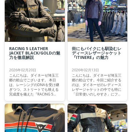
ん、優れた通気性と安全性も兼
おススメしたいのは、やはり
ね備えたこの夏の主役級ジャケ
『レザージャケット』です。 今
ットの魅力を余すことなくお届
回は、ダイネーゼのアイデンテ
けします。
ィティでもあるレザージャケッ
トの魅力を、改めて紐解いてい
きたいと思います。
RACING 5 LEATHER
街にもバイクにも馴染むレ
JACKET BLACK/GOLDの魅
ディースレザージャケット
力を徹底解説
『ITINERE』の魅力
2026年02月20日
2026年02月13日
こんにちは。ダイネーゼ埼玉三
こんにちは。ダイネーゼ埼玉三
郷の舩山でございます。 本日
郷の舩山です。今回ご紹介する
は、レーシングのDNAを受け継
のは、ダイネーゼのレディース
ぎつつ、ストリートでも映える
レザージャケットの中でも特に
完成度を備えた『RACING 5
「日常使いのしやすさ」にフォ
LEATHER JACKET
ーカスしたITINERE LEATHER
BLACK/GOLD』をご紹介しま
JACKET WMNです。 「レザージ
す。 ブラックを中心としたシャ
ャケットは格好いいけど、ちょ
ープかつクールな印象にゴール
っと構えちゃう」そんな方にこ
ドのアクセントが加わること
そ、ぜひ知っていただきたいモ
で、走りへの情熱とラグジュア
デルです。
リーさを同時に感じさせる一着
に仕上がっています。