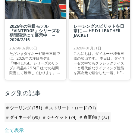
2026年の注目モデル
レーシングスピリットを日
『VINTEDGE』シリーズを
常に ― HF D1 LEATHER
期間限定にて展示中 ～
JACKET
2026/2/15
2026年02月06日
2026年01月31日
ただいまダイネーゼ埼玉三郷で
こんにちは。ダイネーゼ埼玉三
は、2026年の注目モデル
郷の舩山です。 本日は、ダイネ
『VINTEDGE』シリーズのサン
ーゼの中でもクラシックテイス
プル商品を2/15(日)までの期間
トと現代的なライディング性能
限定にて展示しております。 こ
を高次元で融合した一着、HF
れまでのラインナップとはひと
D1 LEATHER JACKET（HF D1 レ
味違ったデザインを纏ったジャ
ザージャケット）をご紹介いた
ケットを、どうぞご覧ください
します。 レーシング由来の安全
タグ別の記事
ませ。
思想をベースにしながらも、街
乗りからツーリングまで幅広く
使えるデザインと快適性を備え
たモデルです。
ツーリング
(151)
ストリート・ロード
(91)
ダイネーゼ
(90)
ジャケット
(74)
春夏向け
(73)
全て表示