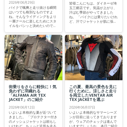
2026年06月29日
皆様こんにちは。ダイネーゼ埼
バイクで颯爽と走り抜ける瞬間
玉三郷店です。気温が上がり、
はいつでも格別なものですよ
汗ばむ季節がやってきました
ね。そんなライディングをより
ね。 「バイクには乗りたいけれ
一層クールに楽しむためにスタ
ど、汗でジャケットが肌に張り
イルをバシッと決めたいのであ
付くのが不快…」 「メッシュジ
れば、やはり外せないのがレザ
ャケットを着ているのに、熱が
ージャケットです。 今回はヴィ
こもって暑い…」 そんなお悩み
ンテージな佇まいと確かな安全
を抱えていませんか？ 今回は、
性を両立した、今もっともおす
そんな夏のライディングを劇的
すめしたい一着"LEGGENDA
に涼しく、快適へと変えてくれ
LEATHER JACKET"をご紹介いた
るダイネーゼ自慢の高機能イン
します。
ナーをご紹介いたします。
街乗りをさらに軽快に！気
この夏、最高の景色を見に
負わずに羽織れる
行くために。涼しさと走り
「ALFAMA AIR TEX
を両立したVENTAR AIR
JACKET」のご紹介
TEX JACKETを選ぶ
2026年06月12日
2026年06月07日
いよいよ本格的な夏が近づいて
いよいよ本格的なサマーシーズ
きました。 「プロテクター付き
ンが目前に迫ってきております
のメッシュジャケットは頼もし
が、ウェアのチェックは進んで
いけれど、ちょっと近所を走る
いますでしょうか。 本日ご紹介