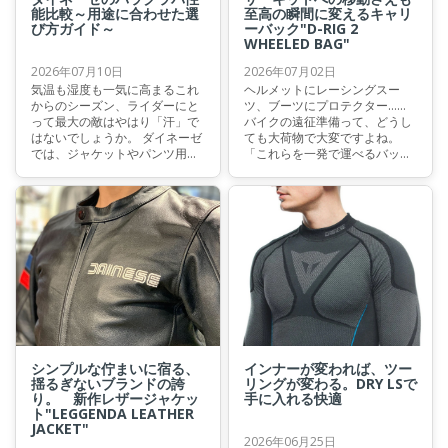
能比較～用途に合わせた選
至高の瞬間に変えるキャリ
び方ガイド～
ーバック"D-RIG 2
WHEELED BAG"
2026年07月10日
2026年07月02日
気温も湿度も一気に高まるこれ
ヘルメットにレーシングスー
からのシーズン、ライダーにと
ツ、ブーツにプロテクター……
って最大の敵はやはり「汗」で
バイクの遠征準備って、どうし
はないでしょうか。 ダイネーゼ
ても大荷物で大変ですよね。
では、ジャケットやパンツ用の
「これらを一発で運べるバッグ
テクニカルインナーに加え、実
があればいいのに」と思ったこ
は“ヘルメット専用”インナーウ
とはないでしょうか？ 今回はそ
ェアもご用意しています。 そこ
んな悩みを解決してくれ、荷物
で今回は、夏のライディングを
のパッキングすら楽しみになる
快適に保つために欠かせないヘ
と言っても過言ではないキャリ
ルメットインナーウェア、バラ
ーバッグをご紹介いたします。
クラバシリーズの中から
『BALACLAVA』と『DRY
BALACLAVA』の違いを、ポイ
ントを押さえてわかりやすくご
紹介していきます。 さて、皆様
にとって最適なモデルはどちら
になりますでしょうか。
シンプルな佇まいに宿る、
インナーが変われば、ツー
揺るぎないブランドの誇
リングが変わる。DRY LSで
り。 新作レザージャケッ
手に入れる快適
ト"LEGGENDA LEATHER
JACKET"
2026年06月25日