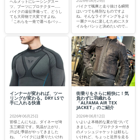
2026年06月29日
ヘルメットにレーシングスー
バイクで颯爽と走り抜ける瞬間
ツ、ブーツにプロテクター……
はいつでも格別なものですよ
バイクの遠征準備って、どうし
ね。そんなライディングをより
ても大荷物で大変ですよね。
一層クールに楽しむためにスタ
「これらを一発で運べるバッグ
イルをバシッと決めたいのであ
があればいいのに」と思ったこ
れば、やはり外せないのがレザ
とはないでしょうか？ 今回はそ
ージャケットです。 今回はヴィ
んな悩みを解決してくれ、荷物
ンテージな佇まいと確かな安全
のパッキングすら楽しみになる
性を両立した、今もっともおす
と言っても過言ではないキャリ
すめしたい一着"LEGGENDA
ーバッグをご紹介いたします。
LEATHER JACKET"をご紹介いた
します。
インナーが変われば、ツー
街乗りをさらに軽快に！気
リングが変わる。DRY LSで
負わずに羽織れる
手に入れる快適
「ALFAMA AIR TEX
JACKET」のご紹介
2026年06月25日
2026年06月12日
皆様こんにちは。ダイネーゼ埼
いよいよ本格的な夏が近づいて
玉三郷店です。気温が上がり、
きました。 「プロテクター付き
汗ばむ季節がやってきました
のメッシュジャケットは頼もし
ね。 「バイクには乗りたいけれ
いけれど、ちょっと近所を走る