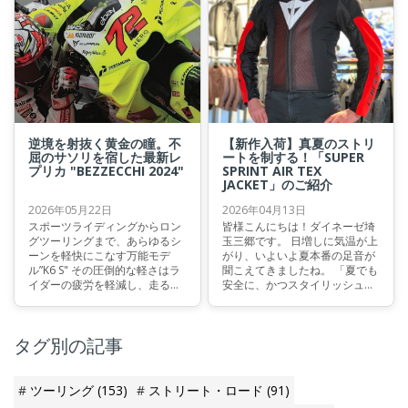
ん、優れた通気性と安全性も兼
いなしつつ、走りのパフォーマ
ね備えたこの夏の主役級ジャケ
ンスも追求し続けたい。そんな
ットの魅力を余すことなくお届
欲張りな大人ライダーにこそ袖
けします。
を通してほしい、最新のメッシ
ュジャケットをご紹介いたしま
す。
逆境を射抜く黄金の瞳。不
【新作入荷】真夏のストリ
屈のサソリを宿した最新レ
ートを制する！「SUPER
プリカ "BEZZECCHI 2024"
SPRINT AIR TEX
JACKET」のご紹介
2026年05月22日
2026年04月13日
スポーツライディングからロン
皆様こんにちは！ダイネーゼ埼
グツーリングまで、あらゆるシ
玉三郷です。 日増しに気温が上
ーンを軽快にこなす万能モデ
がり、いよいよ夏本番の足音が
ル”K6 S" その圧倒的な軽さはラ
聞こえてきましたね。 「夏でも
イダーの疲労を軽減し、走る喜
安全に、かつスタイリッシュに
びを最大限に引き出します。 こ
走りたい」そんなライダーの皆
のK6 Sに、MotoGPで躍進を続
様へ。 本日は、様々なシーンに
けるマルコ・ベッツェッキ選手
合わせた着こなしが可能なだけ
タグ別の記事
の最新レプリカグラフィッ
でなく、ダイネーゼのレーシン
ク”BEZZECCHI 2024がついに登
グスピリットを継承した高い安
場いたしました。
全性が、ライダーの安心感を支
える新作メッシュジャケット
ツーリング
(153)
ストリート・ロード
(91)
「SUPER SPRINT AIR TEX