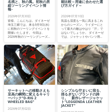
名残と、秋の風。初秋の房
能比較～用途に合わせた選
総ツーリングイベント情
び方ガイド～
報-
2026年07月30日
2026年07月10日
皆様、こんにちは。ダイネーゼ
気温も湿度も一気に高まるこれ
埼玉三郷では、来る9月9日(水)
からのシーズン、ライダーにと
に初秋のツーリングイベントを
って最大の敵はやはり「汗」で
開催いたします。 今回は、
はないでしょうか。 ダイネーゼ
2026年秋のツーリングシーズン
では、ジャケットやパンツ用の
のスタートとして、房総半島を
テクニカルインナーに加え、実
軽やかに駆け抜けるルートを予
は“ヘルメット専用”インナーウ
定しております。 なだらかなワ
ェアもご用意しています。 そこ
インディングロードと海岸線を
で今回は、夏のライディングを
トレースしながら、
快適に保つために欠かせないヘ
dainese_crew同士でのバイク談
ルメットインナーウェア、バラ
議を楽しみましょう。
クラバシリーズの中から
『BALACLAVA』と『DRY
BALACLAVA』の違いを、ポイ
ントを押さえてわかりやすくご
紹介していきます。 さて、皆様
にとって最適なモデルはどちら
になりますでしょうか。
サーキットへの移動さえも
シンプルな佇まいに宿る、
至高の瞬間に変えるキャリ
揺るぎないブランドの誇
ーバック"D-RIG 2
り。 新作レザージャケッ
WHEELED BAG"
ト"LEGGENDA LEATHER
JACKET"
2026年07月02日