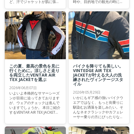
ど、汗でジャケットが肌に張り
時や、目的地での観光の時には
付くのが不快…」 「メッシュジ
少し大げさに見えてしまう…」
ャケットを着ているのに、熱が
そんなお悩みを抱えているライ
こもって暑い…」 そんなお悩み
ダーはいらっしゃいませんか？
を抱えていませんか？ 今回は、
本日は、そんな方にこそ袖を通
そんな夏のライディングを劇的
していただきたい、今シーズン
に涼しく、快適へと変えてくれ
大注目の新作アーバンメッシュ
るダイネーゼ自慢の高機能イン
ジャケットをご紹介いたしま
ナーをご紹介いたします。
す！
この夏、最高の景色を見に
バイクを降りても美しい。
行くために。涼しさと走り
VINTEDGE AIR TEX
を両立したVENTAR AIR
JACKETが叶える大人の洗
TEX JACKETを選ぶ
練されたヴィンテージスタ
イル
2026年06月07日
2026年05月29日
いよいよ本格的なサマーシーズ
いかにもギア感の強いバイクウ
ンが目前に迫ってきております
エアではなく、もっと街乗りに
が、ウェアのチェックは進んで
馴染むお洒落を楽しみたい。そ
いますでしょうか。 本日ご紹介
んなネオクラシックやカフェレ
するVENTAR AIR TEX JACKET
ーサー乗りの方にぴったりなの
は、圧倒的な通気性と、洗練さ
が、今回ご紹介する"VINTEDGE
れたアグレッシブなシルエット
AIR TEX JACKET"です。 クラシ
を高い次元で融合させた一着。
カルで美しい佇まいはもちろ
真夏の厳しい暑さをスマートに