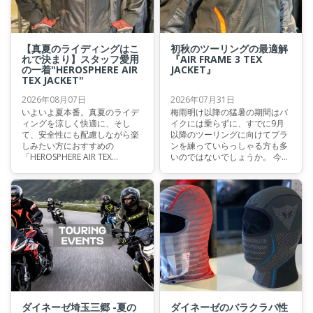
【真夏のライディングはこ
初秋のツーリングの最適解
れで決まり】スタッフ愛用
『AIR FRAME 3 TEX
の一着"HEROSPHERE AIR
JACKET』
TEX JACKET"
2026年08月07日
2026年07月31日
いよいよ夏本番。真夏のライデ
梅雨明け以降の猛暑の期間はバ
ィングを涼しく快適に、そし
イクには乗らずに、すでに9月
て、安全性にも配慮しながら楽
以降のツーリングに向けてプラ
しみたい方におすすめの
ンを練っていらっしゃる方も多
「HEROSPHERE AIR TEX
いのではないでしょうか。 今回
JACKET」をご紹介します。私も
は、そんな初秋のツーリングシ
愛用する真夏のライディングに
ーズンに最適の、スタッフ一押
最適な一着です。
しのメッシュジャケットをご紹
介させていただきます。
ダイネーゼ埼玉三郷 -夏の
ダイネーゼのバラクラバ性