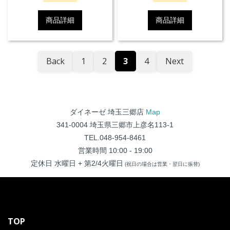
Groundtrax®レーシングソー
Groundtrax®レーシングソー
ル、交換可能なマグネシウムス
ル、交換可能なマグネシウムス
商品詳細
商品詳細
ライダーを採用しています。
ライダーを採用しています。
Back
1
2
3
4
Next
ダイネーゼ 埼玉三郷店
Map
341-0004 埼玉県三郷市上彦名113-1
TEL.048-954-8461
営業時間 10:00 - 19:00
定休日 水曜日 + 第2/4火曜日
(祝日の場合は営業・翌日に振替)
TOP