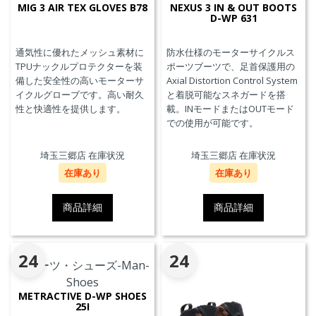
MIG 3 AIR TEX GLOVES B78
NEXUS 3 IN & OUT BOOTS
D-WP 631
通気性に優れたメッシュ素材に
防水仕様のモーターサイクルス
TPUナックルプロテクターを装
ポーツブーツで、足首保護用の
備した安全性の高いモーターサ
Axial Distortion Control System
イクルグローブです。高い耐久
と着脱可能なスネガードを搭
性と快適性を提供します。
載。INモードまたはOUTモード
での使用が可能です。
埼玉三郷店 在庫状況
埼玉三郷店 在庫状況
在庫あり
在庫あり
商品詳細
商品詳細
24
24
METRACTIVE D-WP SHOES
25I