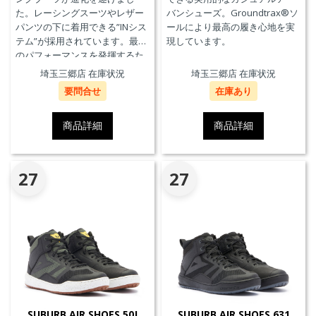
た。レーシングスーツやレザー
バンシューズ。Groundtrax®ソ
パンツの下に着用できる”INシス
ールにより最高の履き心地を実
テム”が採用されています。最高
現しています。
のパフォーマンスを発揮するた
めに、ケブラーカーボンを使用
埼玉三郷店 在庫状況
埼玉三郷店 在庫状況
したAxial Distorsion Control
要問合せ
在庫あり
Systemテクノロジー、
Groundtrax®レーシングソー
ル、交換可能なマグネシウムス
商品詳細
商品詳細
ライダー、通気性を高めるパン
チングアッパーを採用していま
す。
27
27
SUBURB AIR SHOES 50J
SUBURB AIR SHOES 631