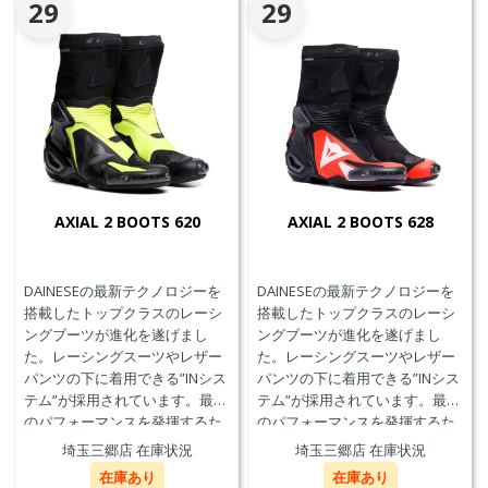
29
29
AXIAL 2 BOOTS 620
AXIAL 2 BOOTS 628
DAINESEの最新テクノロジーを
DAINESEの最新テクノロジーを
搭載したトップクラスのレーシ
搭載したトップクラスのレーシ
ングブーツが進化を遂げまし
ングブーツが進化を遂げまし
た。レーシングスーツやレザー
た。レーシングスーツやレザー
パンツの下に着用できる”INシス
パンツの下に着用できる”INシス
テム”が採用されています。最高
テム”が採用されています。最高
のパフォーマンスを発揮するた
のパフォーマンスを発揮するた
めに、ケブラーカーボンを使用
めに、ケブラーカーボンを使用
埼玉三郷店 在庫状況
埼玉三郷店 在庫状況
したAxial Distorsion Control
したAxial Distorsion Control
在庫あり
在庫あり
Systemテクノロジー、
Systemテクノロジー、