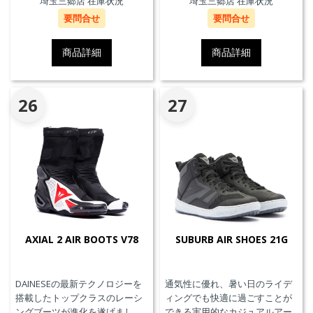
埼玉三郷店 在庫状況
埼玉三郷店 在庫状況
したAxial Distorsion Control
要問合せ
要問合せ
Systemテクノロジー、
Groundtrax®レーシングソー
ル、交換可能なマグネシウムス
商品詳細
商品詳細
ライダー、通気性を高めるパン
チングアッパーを採用していま
す。
26
27
AXIAL 2 AIR BOOTS V78
SUBURB AIR SHOES 21G
DAINESEの最新テクノロジーを
通気性に優れ、暑い日のライデ
搭載したトップクラスのレーシ
ィングでも快適に過ごすことが
ングブーツが進化を遂げまし
できる実用的なカジュアルアー