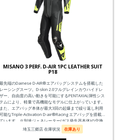
MISANO 3 PERF. D-AIR 1PC LEATHER SUIT
P18
最先端のDainese D-AIR®エアバッグシステムを搭載した
レーシングスーツ。D-skin 2.0フルグレインカウハイドレ
ザー、自由度の高い動きを可能にするPENTAXIAL弾性シス
テムにより、軽量で高機能なモデルに仕上がっています。
また、エアバッグ本体が最大3回の起爆まで繰り返し利用
可能なTriple-Activation D-air®Racing エアバッグを搭載し
ています。※別途ジェネレーター(ガス発生器本体)の交換
が必要です。
埼玉三郷店 在庫状況
在庫あり