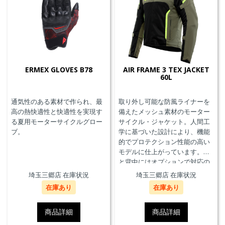
ERMEX GLOVES B78
AIR FRAME 3 TEX JACKET
60L
通気性のある素材で作られ、最
取り外し可能な防風ライナーを
高の熱快適性と快適性を実現す
備えたメッシュ素材のモーター
る夏用モーターサイクルグロー
サイクル・ジャケット。人間工
ブ。
学に基づいた設計により、機能
的でプロテクション性能の高い
モデルに仕上がっています。胸
と背中にはオプションで対応の
プロテクターを装着することが
埼玉三郷店 在庫状況
埼玉三郷店 在庫状況
できます。また、防水の内ポケ
在庫あり
在庫あり
ット、EN17092クラスA認証、パ
ンツと接続可能なファスナーを
備えています。
商品詳細
商品詳細