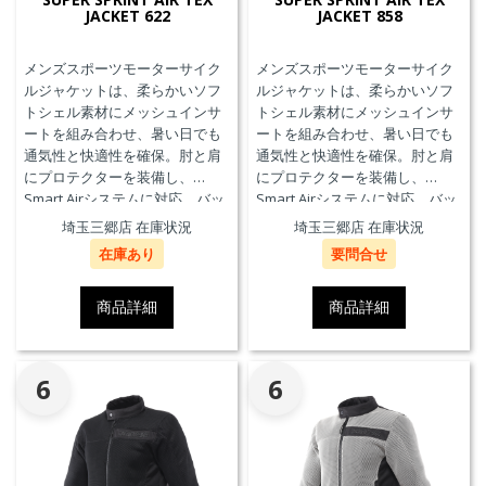
JACKET 622
JACKET 858
メンズスポーツモーターサイク
メンズスポーツモーターサイク
ルジャケットは、柔らかいソフ
ルジャケットは、柔らかいソフ
トシェル素材にメッシュインサ
トシェル素材にメッシュインサ
ートを組み合わせ、暑い日でも
ートを組み合わせ、暑い日でも
通気性と快適性を確保。肘と肩
通気性と快適性を確保。肘と肩
にプロテクターを装備し、
にプロテクターを装備し、
Smart Airシステムに対応。バッ
Smart Airシステムに対応。バッ
クプロテクターおよびチェスト
クプロテクターおよびチェスト
埼玉三郷店 在庫状況
埼玉三郷店 在庫状況
プロテクターにも対応していま
プロテクターにも対応していま
在庫あり
要問合せ
す。
す。
商品詳細
商品詳細
6
6