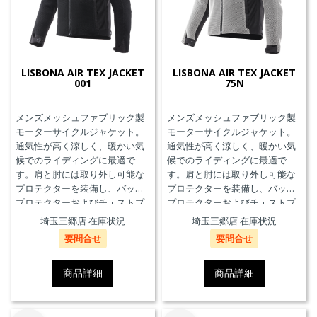
LISBONA AIR TEX JACKET
LISBONA AIR TEX JACKET
001
75N
メンズメッシュファブリック製
メンズメッシュファブリック製
モーターサイクルジャケット。
モーターサイクルジャケット。
通気性が高く涼しく、暖かい気
通気性が高く涼しく、暖かい気
候でのライディングに最適で
候でのライディングに最適で
す。肩と肘には取り外し可能な
す。肩と肘には取り外し可能な
プロテクターを装備し、バック
プロテクターを装備し、バック
プロテクターおよびチェストプ
プロテクターおよびチェストプ
ロテクターにも対応していま
ロテクターにも対応していま
埼玉三郷店 在庫状況
埼玉三郷店 在庫状況
す。
す。
要問合せ
要問合せ
商品詳細
商品詳細