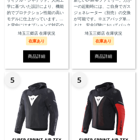
サイクル・ジャケット。人間工
新しいD-air®ファミリー。万が
学に基づいた設計により、機能
一の起動時には、ご自身でガス
的でプロテクション性能の高い
ジェネレーター（別売）の交換
モデルに仕上がっています。胸
が可能です。※エアバッグ単体
と背中にはオプションで対応の
とは、安全試験においてバック
プロテクターを装着することが
プロテクターとの併用を必要と
埼玉三郷店 在庫状況
埼玉三郷店 在庫状況
できます。また、防水の内ポケ
せず、エアバッグことを指しま
在庫あり
在庫あり
ット、EN17092クラスA認証、パ
す。
ンツと接続可能なファスナーを
備えています。
商品詳細
商品詳細
5
5
SUPER SPRINT AIR TEX
SUPER SPRINT AIR TEX