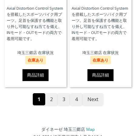
Axial Distortion Control System
Axial Distortion Control System
を搭載したスポーツバイク用ブ
を搭載したスポーツバイク用ブ
ーツ。足首を保護する機能と取
ーツ。足首を保護する機能と取
り外し可能なすね当てを備え、
り外し可能なすね当てを備え、
INモード・OUTモードの両方で
INモード・OUTモードの両方で
着用可能です。
着用可能です。
埼玉三郷店 在庫状況
埼玉三郷店 在庫状況
在庫あり
在庫あり
商品詳細
商品詳細
1
2
3
4
Next
ダイネーゼ 埼玉三郷店
Map