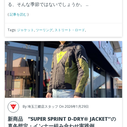
る、そんな季節ではないでしょうか。
...
(
記事を読む
)
Tags:
ジャケット
,
ツーリング
,
ストリート・ロード
,
By
埼玉三郷店スタッフ
On 2026年1月29日
新商品 ”SUPER SPRINT D-DRY® JACKET‘‘の
真冬想定・インナー組み合わせ実践例