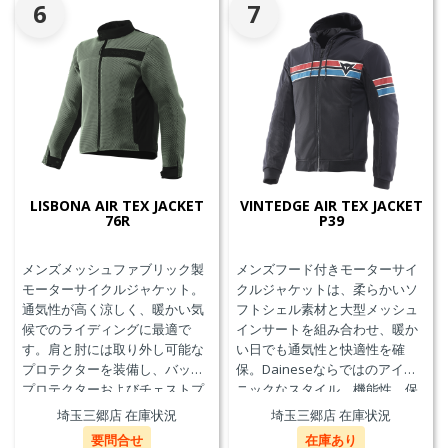
6
7
LISBONA AIR TEX JACKET
VINTEDGE AIR TEX JACKET
76R
P39
メンズメッシュファブリック製
メンズフード付きモーターサイ
モーターサイクルジャケット。
クルジャケットは、柔らかいソ
通気性が高く涼しく、暖かい気
フトシェル素材と大型メッシュ
候でのライディングに最適で
インサートを組み合わせ、暖か
す。肩と肘には取り外し可能な
い日でも通気性と快適性を確
プロテクターを装備し、バック
保。Daineseならではのアイコ
プロテクターおよびチェストプ
ニックなスタイル、機能性、保
ロテクターにも対応していま
護性能を兼ね備え、郊外でのツ
埼玉三郷店 在庫状況
埼玉三郷店 在庫状況
す。
ーリングや都市での通勤に最適
要問合せ
在庫あり