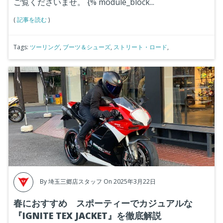
ご覧くださいませ。
{% module_block...
(
記事を読む
)
Tags:
ツーリング
,
ブーツ＆シューズ
,
ストリート・ロード
,
By
埼玉三郷店スタッフ
On 2025年3月22日
春におすすめ スポーティーでカジュアルな
『IGNITE TEX JACKET』を徹底解説