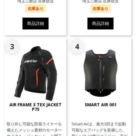
埼玉三郷店 在庫状況
埼玉三郷店 在庫状況
できます。また、防水の内ポケ
できます。また、防水の内ポケ
在庫あり
在庫あり
ット、EN17092クラスA認証、パ
ット、EN17092クラスA認証、パ
ンツと接続可能なファスナーを
ンツと接続可能なファスナーを
備えています。
備えています。
商品詳細
商品詳細
3
4
AIR FRAME 3 TEX JACKET
SMART AIR 001
P75
取り外し可能な防風ライナーを
Smart Airは、最大3回まで起動
備えたメッシュ素材のモーター
可能なエアバッグを装備した、