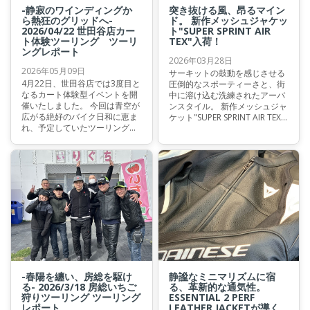
-静寂のワインディングか
突き抜ける風、昂るマイン
ら熱狂のグリッドへ-
ド。 新作メッシュジャケッ
2026/04/22 世田谷店カー
ト"SUPER SPRINT AIR
ト体験ツーリング ツーリ
TEX"入荷！
ングレポート
2026年03月28日
2026年05月09日
サーキットの鼓動を感じさせる
4月22日、世田谷店では3度目と
圧倒的なスポーティーさと、街
なるカート体験型イベントを開
中に溶け込む洗練されたアーバ
催いたしました。 今回は青空が
ンスタイル。 新作メッシュジャ
広がる絶好のバイク日和に恵ま
ケット"SUPER SPRINT AIR TEX
れ、予定していたツーリングパ
JACKET"は、その相反する二つ
ートから無事にスタートするこ
の要素を究極のバランスで融合
とができました。
させた一着です。
-春陽を纏い、房総を駆け
静謐なミニマリズムに宿
る- 2026/3/18 房総いちご
る、革新的な通気性。
狩りツーリング ツーリング
ESSENTIAL 2 PERF
レポート
LEATHER JACKETが導く