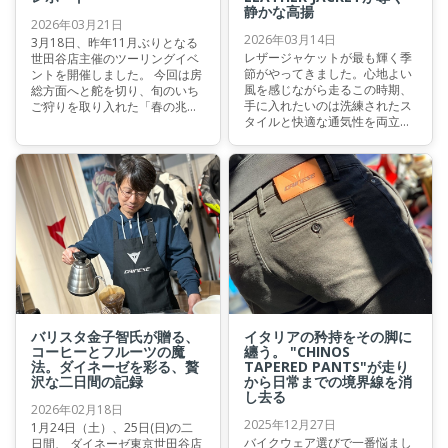
静かな高揚
2026年03月21日
2026年03月14日
3月18日、昨年11月ぶりとなる
レザージャケットが最も輝く季
世田谷店主催のツーリングイベ
節がやってきました。心地よい
ントを開催しました。 今回は房
風を感じながら走るこの時期、
総方面へと舵を切り、旬のいち
手に入れたいのは洗練されたス
ご狩りを取り入れた「春の兆し
タイルと快適な通気性を両立し
を摘む、房総いちご狩りツーリ
た究極の一着。 無駄を削ぎ落と
ング」を企画いたしました。
したミニマルなデザインに、全
身のパンチング加工がもたらす
爽快感は、まさに春のライディ
ングにおける理想形と言えるで
しょう。
バリスタ金子智氏が贈る、
イタリアの矜持をその脚に
コーヒーとフルーツの魔
纏う。 "CHINOS
法。ダイネーゼを彩る、贅
TAPERED PANTS"が走り
沢な二日間の記録
から日常までの境界線を消
し去る
2026年02月18日
2025年12月27日
1月24日（土）、25日(日)の二
バイクウェア選びで一番悩まし
日間、 ダイネーゼ東京世田谷店