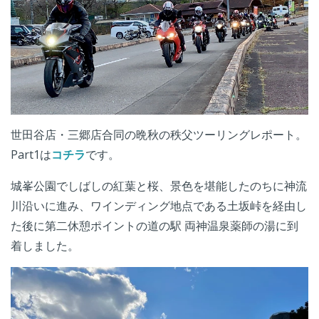
世田谷店・三郷店合同の晩秋の秩父ツーリングレポート。
Part1は
コチラ
です。
城峯公園でしばしの紅葉と桜、景色を堪能したのちに神流
川沿いに進み、ワインディング地点である土坂峠を経由し
た後に第二休憩ポイントの道の駅 両神温泉薬師の湯に到
着しました。