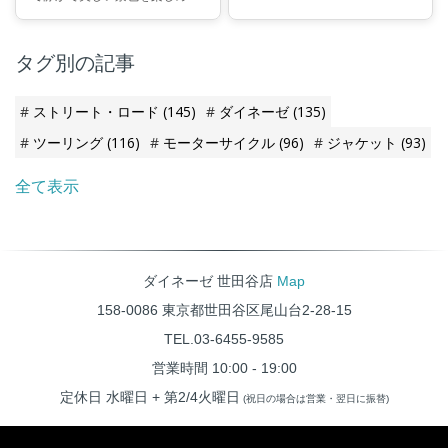
特別なシーズンでもあります。
と楽しみが入り混じったスター
ただ、その分だけ走行中の冷え
トとなりました。
や天候の急変に備えた装備選び
タグ別の記事
が欠かせません。 今回は、冬の
ライディングをより快適に、そ
して安心して楽しんでいただく
ための、新作防水・防風ジャケ
ストリート・ロード
(145)
ダイネーゼ
(135)
ットをご紹介いたします。
ツーリング
(116)
モーターサイクル
(96)
ジャケット
(93)
全て表示
ダイネーゼ 世田谷店
Map
158-0086 東京都世田谷区尾山台2-28-15
TEL.03-6455-9585
営業時間 10:00 - 19:00
定休日 水曜日 + 第2/4火曜日
(祝日の場合は営業・翌日に振替)