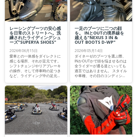
レーシングブーツの安心感
一足のブーツに二つの顔
を日常のストリートへ。洗
を。 INとOUTの境界線を
練されたライディングシュ
越える"NEXUS 3 IN &
ーズ"SUPERYA SHOES"
OUT BOOTS D-WP"
2026年06月15日
2026年05月14日
愛車との一体感をダイレクトに
ダイネーゼのブーツを選ぶ際、
感じる場所、それが足元です。
INかOUTかで頭を悩ませるのは
シフトチェンジやリアブレーキ
全ライダーが通る道といっても
の操作、そして停車時の足つき
過言ではありません。 スタイル
など、ライディング中の足元は
や車種、その日のコンディショ
常に重要な役割を担っていま
ンに合わせて履きこなしを自由
す。 だからこそ妥協したくない
自在に変えられたら最高ですよ
シューズ選びにおいて、今もっ
ね。
ともおすすめしたいの
が“SUPERYA SHOES” 大人気につ
き暫く入荷待ちが続いておりま
したが、待望の再入荷をいたし
ました。