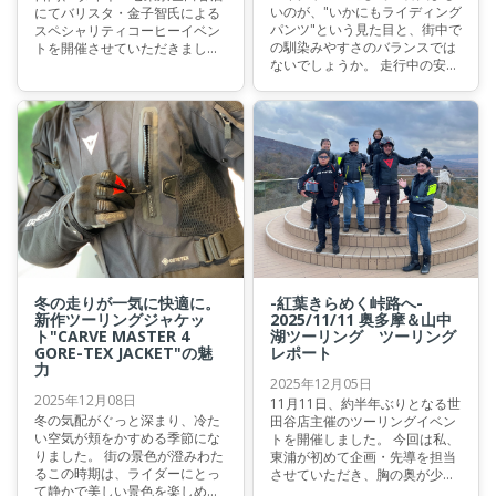
いのが、"いかにもライディング
にてバリスタ・金子智氏による
パンツ"という見た目と、街中で
スペシャリティコーヒーイベン
の馴染みやすさのバランスでは
トを開催させていただきまし
ないでしょうか。 走行中の安全
た。 世田谷店では初となるコー
性が第一なのはもちろんです
ヒーイベントでしたが、今回は
が、カフェに立ち寄ったり、そ
「スペシャルティコーヒーとフ
のまま観光地などを散策に行け
ルーツのマリアージュ」をテー
るスマートさも欲しい。
マに季節に合ったフルーツをご
用意し、スペシャルティコーヒ
ーとの絶妙なマリアージュを楽
しんで頂きました。
冬の走りが一気に快適に。
-紅葉きらめく峠路へ-
新作ツーリングジャケッ
2025/11/11 奥多摩＆山中
ト"CARVE MASTER 4
湖ツーリング ツーリング
GORE-TEX JACKET"の魅
レポート
力
2025年12月05日
2025年12月08日
11月11日、約半年ぶりとなる世
冬の気配がぐっと深まり、冷た
田谷店主催のツーリングイベン
い空気が頬をかすめる季節にな
トを開催しました。 今回は私、
りました。 街の景色が澄みわた
東浦が初めて企画・先導を担当
るこの時期は、ライダーにとっ
させていただき、胸の奥が少し
て静かで美しい景色を楽しめる
だけそわそわするような、緊張