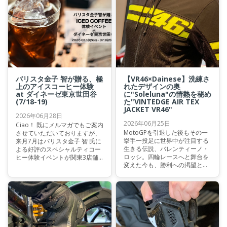
バリスタ金子 智が贈る、極
【VR46×Dainese】洗練さ
上のアイスコーヒー体験
れたデザインの奥
at ダイネーゼ東京世田谷
に"Soleluna"の情熱を秘め
(7/18-19)
た"VINTEDGE AIR TEX
JACKET VR46"
2026年06月28日
2026年06月25日
Ciao！ 既にメルマガでもご案内
MotoGPを引退した後もその一
させていただいておりますが、
挙手一投足に世界中が注目する
来月7月はバリスタ金子 智 氏に
生きる伝説、バレンティーノ・
よる好評のスペシャルティコー
ロッシ。四輪レースへと舞台を
ヒー体験イベントが関東3店舗
変えた今も、勝利への渇望とレ
で開催されます。 東京世田谷店
ースへの情熱を失わない彼の姿
では、7/18(土)-19(日)に開催と
は、私たちを魅了して止みませ
なります。
ん。 今回そんなバレンティー
ノ・ロッシ選手とダイネーゼが
コラボしたVR46×Daineseコラ
ボコレクションが入荷いたしま
したので、ご紹介致します。