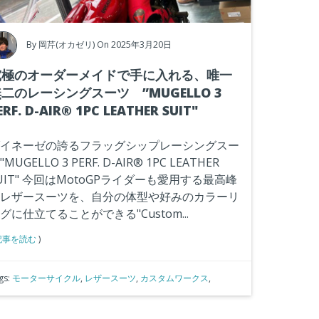
By
岡芹(オカゼリ)
On 2025年3月20日
究極のオーダーメイドで手に入れる、唯一
二のレーシングスーツ ”MUGELLO 3
ERF. D-AIR® 1PC LEATHER SUIT"
イネーゼの誇るフラッグシップレーシングスー
"MUGELLO 3 PERF. D-AIR® 1PC LEATHER
UIT"
今回はMotoGPライダーも愛用する最高峰
レザースーツを、自分の体型や好みのカラーリ
グに仕立てることができる"Custom...
記事を読む
)
gs:
モーターサイクル
,
レザースーツ
,
カスタムワークス
,