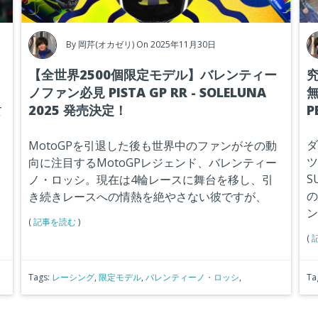
By
岡芹(オカゼリ)
On 2025年11月30日
【全世界2500個限定モデル】バレンティー
ノファン必見 PISTA GP RR - SOLELUNA
無
2025 発売決定！
P
て
を
使
ダ
MotoGPを引退した後も世界中のファンがその動
ツ
向に注目するMotoGPレジェンド、バレンティー
S
ノ・ロッシ。現在は4輪レースに舞台を移し、引
の
き続きレースへの情熱を絶やさない彼ですが、
ン
(
記事を読む
)
(
Tags:
レーシング
,
限定モデル
,
バレンティーノ・ロッシ
,
Ta