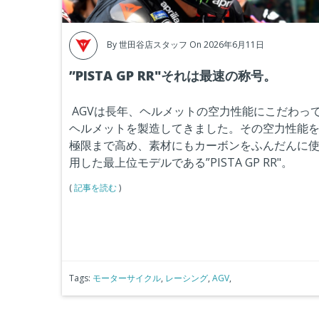
By
世田谷店スタッフ
On 2026年6月11日
”PISTA GP RR"それは最速の称号。
AGVは長年、ヘルメットの空力性能にこだわっ
ヘルメットを製造してきました。その空力性能
極限まで高め、素材にもカーボンをふんだんに
用した最上位モデルである”PISTA GP RR"。
(
記事を読む
)
Tags:
モーターサイクル
,
レーシング
,
AGV
,