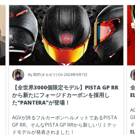
By
岡芹(オカゼリ)
On 2024年9月7日
【全世界3000個限定モデル】PISTA GP RR
全
から新たにフォージドカーボンを採用し
E
た"PANTERA"が登場！
い
A
G
AGVが誇るフルカーボンヘルメットであるPISTA
ド
GP RR。そんなPISTA GP RRから新しいリミテッ
E
ドモデルが発表されました！