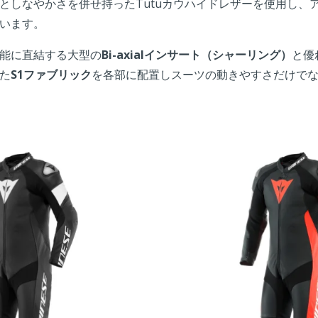
としなやかさを併せ持ったTutuカウハイドレザーを使用し、
います。
能に直結する大型の
Bi-axialインサート（シャーリング）
と優
た
S1ファブリック
を各部に配置しスーツの動きやすさだけで