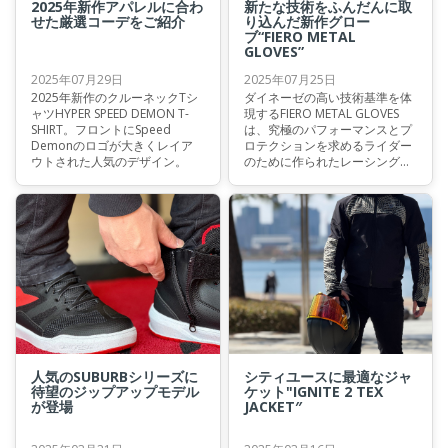
2025年新作アパレルに合わ
新たな技術をふんだんに取
せた厳選コーデをご紹介
り込んだ新作グロー
ブ“FIERO METAL
GLOVES”
2025年07月29日
2025年07月25日
2025年新作のクルーネックTシ
ダイネーゼの高い技術基準を体
ャツHYPER SPEED DEMON T-
現するFIERO METAL GLOVES
SHIRT。フロントにSpeed
は、究極のパフォーマンスとプ
Demonのロゴが大きくレイア
ロテクションを求めるライダー
ウトされた人気のデザイン。
のために作られたレーシンググ
ローブです。
人気のSUBURBシリーズに
シティユースに最適なジャ
待望のジップアップモデル
ケット"IGNITE 2 TEX
が登場
JACKET″