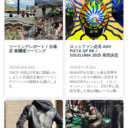
ツーリングレポート / 台場
ロッシファン必見 AGV
店 春爛漫ツーリング
PISTA GP RR /
SOLELUNA 2025 発売決定
2026年06月04日
2025年11月28日
CIAO!! 今回は3月末に開催いた
MotoGPを引退した後も世界中
しました台場店主催のツーリン
のファンがその動向に注目する
グイベントの模様をお届けしま
MotoGPのレジェンド、バレン
す。
ティーノ・ロッシ。2021年に現
役引退した後は4輪レースに舞
台を移し、引き続きレースへの
情熱を絶やさない彼ですが、現
役時代同様にシーズンに合わせ
て使用するヘルメットのグラフ
ィックをアップデートしていま
す。 今回、バレンティーノが今
年2025シーズンに使用した
SOLELUNAグラフィックが、世