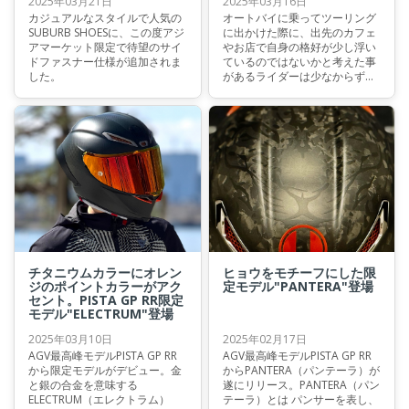
2025年03月21日
2025年03月16日
カジュアルなスタイルで人気の
オートバイに乗ってツーリング
SUBURB SHOESに、この度アジ
に出かけた際に、出先のカフェ
アマーケット限定で待望のサイ
やお店で自身の格好が少し浮い
ドファスナー仕様が追加されま
ているのではないかと考えた事
した。
があるライダーは少なからずい
らっしゃるのではないでしょう
か。 今回のブログではオートバ
イを降りた後でも街中に自然と
溶け込めるカジュアルタイプの
ジャケットをご紹介したいと思
います。
チタニウムカラーにオレン
ヒョウをモチーフにした限
ジのポイントカラーがアク
定モデル"PANTERA"登場
セント。PISTA GP RR限定
モデル"ELECTRUM"登場
2025年03月10日
2025年02月17日
AGV最高峰モデルPISTA GP RR
AGV最高峰モデルPISTA GP RR
から限定モデルがデビュー。金
からPANTERA（パンテーラ）が
と銀の合金を意味する
遂にリリース。PANTERA（パン
ELECTRUM（エレクトラム）
テーラ）とは パンサーを表し、