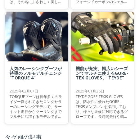
は、その名にふさわしく美しさ
フォージドカーボンのシェル、
と華やかさを兼ね備えたデザイ
3Dエフェクトのメタリックコー
ンが特徴。マットなチタニウム
ティングのAGVロゴ、バイザー
カラーにオレンジメッシュのエ
にもパンサーグラフィックが施
アベントやファイヤーレッドの
されてた、スペシャルグラフィ
イリジウムバイザーの採用など
ックデザイン。世界で限定3000
特別な仕様が施された、世界で
個のみのプレミアムモデルで
限定2000個のみのプレミアムモ
す。
デルです。
人気のレーシングブーツが
機能が充実、幅広いシーズ
待望のフルモデルチェンジ
ンでマルチに使えるGORE-
“TORQUE 4”
TEX GLOVES、“TEYDE”
2025年02月07日
2025年01月26日
TORQUEブーツは長年多くのラ
TEYDE GORE-TEX® GLOVES
イダー愛されてきたロングセラ
は、防水性に優れたGORE-
ーのレーシングモデルで、サー
TEX®メンブレンを採用してお
キット走行からツーリングまで
り、様々な天候に対応できるグ
マルチに活躍するモデルです。
ローブです。長時間走行や幅広
そのTORQUEブーツが今年モデ
い季節にも対応可能で、様々な
ルチェンジして新しく登場しま
局面で優れたポテンシャルを発
した。
揮します。他のGORE-TEXグロ
タグ別の記事
ーブに比べ、中綿が薄くハンド