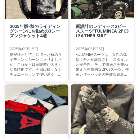
界限定2500個によるリミテッド
モデルとして、PISTA GP RRよ
り発売が決定致しました！
2025年版-秋のライディン
新設計のレディース2ピー
グシーンにお勧めの3シー
ススーツ“FULMINEA 2PCS
ズンジャケット4選
LEATHER SUIT”
2025年09月15日
2025年08月26日
夏が終わり待ちに待った秋のラ
FULMINEAスーツは、女性の体
イディングシーンに入りました
型に合わせ設計され、スタイル
が、これからは寒暖差が大きく
と安全性、そして快適さを兼ね
なる時期です。今回は様々なシ
備えた理想的な2PCSスーツ。牛
チュエーションで使い易く、ダ
革レザーパッチの複雑な組み合
イネーゼらしさが詰まった2025
わせとS1バイエラスティック生
年版の秋シーズンにお勧めジャ
地をハイブリッドしたこのモデ
ケット4選のご紹介です。
ルは耐久性に優れつつ、しなや
かな弾力性と通気性を実現。最
新技術で得られた安全性と優れ
たパフォーマンスをライダーに
提供します。