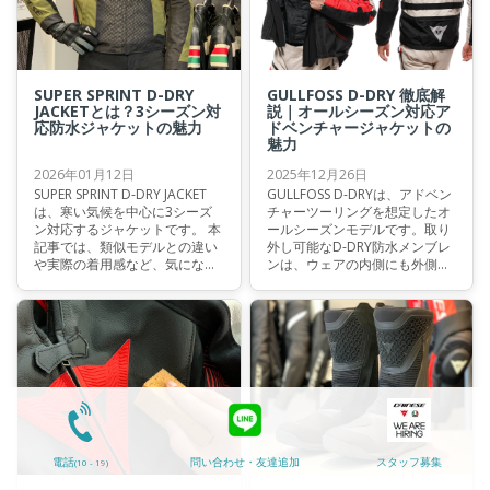
計の視点から見ていきます。
SUPER SPRINT D-DRY
GULLFOSS D-DRY 徹底解
JACKETとは？3シーズン対
説｜オールシーズン対応ア
応防水ジャケットの魅力
ドベンチャージャケットの
魅力
2026年01月12日
2025年12月26日
SUPER SPRINT D-DRY JACKET
GULLFOSS D-DRYは、アドベン
は、寒い気候を中心に3シーズ
チャーツーリングを想定したオ
ン対応するジャケットです。 本
ールシーズンモデルです。取り
記事では、類似モデルとの違い
外し可能なD-DRY防水メンブレ
や実際の着用感など、気になる
ンは、ウェアの内側にも外側に
ポイントを分かりやすく解説し
も装着可能。天候の変化が激し
ます。ご検討中の方の参考にな
いツーリングでも、一着で幅広
れば幸いです。
く対応できます。 本記事では、
GULLFOSSの上下セットアップ
を機能面から詳しく解説しま
す。 これから購入をご検討の方
は、ぜひ最後までご覧くださ
い。
電話
問い合わせ・友達追加
スタッフ募集
(10 - 19)