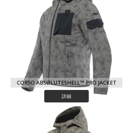
CORSO ABSØLUTESHELL™ PRO JACKET
詳細