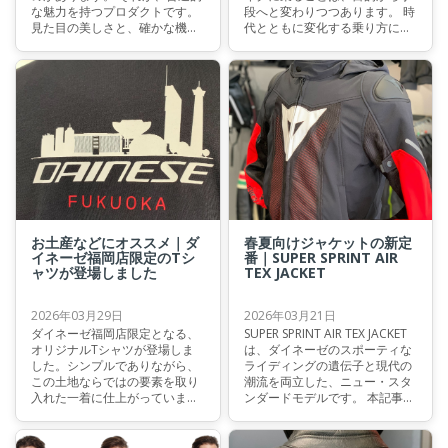
な魅力を持つプロダクトです。
段へと変わりつつあります。 時
見た目の美しさと、確かな機能
代とともに変化する乗り方に合
性。その両立を体現しているの
わせて、選ばれるウェアも日々
が、ダイネーゼのVINTEDGEシ
進化しています。ACCELERATA
リーズです。
AIR TEX JACKETは、まさに現代
のニーズを体現したジャケット
と言えるでしょう。本記事で
は、このジャケットの魅力と機
能美について解説いたします。
お土産などにオススメ｜ダ
春夏向けジャケットの新定
イネーゼ福岡店限定のTシ
番｜SUPER SPRINT AIR
ャツが登場しました
TEX JACKET
2026年03月29日
2026年03月21日
ダイネーゼ福岡店限定となる、
SUPER SPRINT AIR TEX JACKET
オリジナルTシャツが登場しま
は、ダイネーゼのスポーティな
した。シンプルでありながら、
ライディングの遺伝子と現代の
この土地ならではの要素を取り
潮流を両立した、ニュー・スタ
入れた一着に仕上がっていま
ンダードモデルです。 本記事で
す。
は、春夏シーズンに最適な本モ
デルを詳しくご紹介いたしま
す。