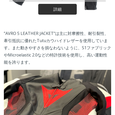
詳細
”AVRO 5 LEATHER JACKET”は主に
対摩擦性、
耐引裂性、
牽引抵抗に優れた
Tutuカウハイドレザーを使用していま
す。また動きやすさを損なわないように、S1ファブリック
や
Microelastic 2.0などの特許技術を使用し、高い運動性
能を誇ります。