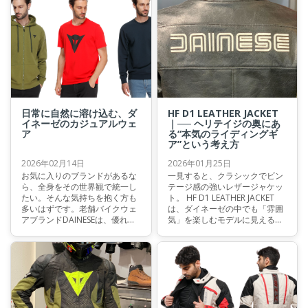
日常に自然に溶け込む、ダ
HF D1 LEATHER JACKET
イネーゼのカジュアルウェ
｜── ヘリテイジの奥にあ
ア
る“本気のライディングギ
ア”という考え方
2026年02月14日
2026年01月25日
お気に入りのブランドがあるな
一見すると、クラシックでビン
ら、全身をその世界観で統一し
テージ感の強いレザージャケッ
たい。そんな気持ちを抱く方も
ト。 HF D1 LEATHER JACKET
多いはずです。老舗バイクウェ
は、ダイネーゼの中でも「雰囲
アブランドDAINESEは、優れた
気」を楽しむモデルに見えるか
プロテクション性能を誇るギア
もしれません。 しかし実際に
だけでなく、日常にも自然に溶
は、このジャケットはヘリテイ
け込むカジュアルウェアも展開
ジデザインの中に、ライディン
しています。 ライディングシー
グを前提として考え方を落とし
ンから日常まで、ぜひコーディ
込んだモデルです。 なぜ、クラ
ネートをお楽しみください。
シックな外観の中に「安全」や
「動きやすさ」を語る余地があ
るのか。 その理由を、構造と設