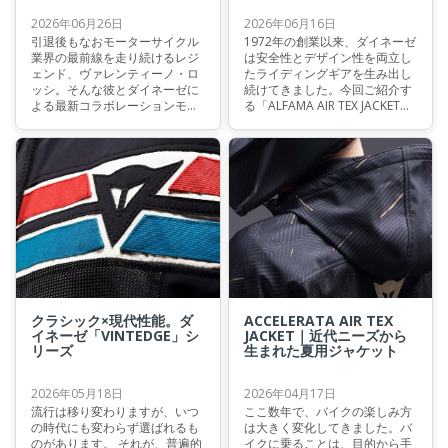
2026年06月26日
2026年06月16日
引退後もなおモーターサイクル
1972年の創業以来、ダイネーゼ
業界の最前線を走り続けるレジ
は安全性とデザイン性を両立し
ェンド、ヴァレンティーノ・ロ
たライディングギアを生み出し
ッシ。そんな彼とダイネーゼに
続けてきました。今回ご紹介す
よる最新コラボレーションモデ
る「ALFAMA AIR TEX JACKET」
ルが登場しました。本記事で
も、そのDNAを受け継ぐサマー
は、その魅力をご紹介いたしま
ライディングジャケットのひと
す。
つです。本記事では、その特徴
に加え類似モデルとの違いにつ
いてもご紹介します。
クラシック×現代性能。ダ
ACCELERATA AIR TEX
イネーゼ「VINTEDGE」シ
JACKET｜近代ニーズから
リーズ
生まれた夏用ジャケット
2026年05月18日
2026年04月17日
流行は移り変わりますが、いつ
ここ数年で、バイクの楽しみ方
の時代にも変わらず選ばれるも
は大きく変化してきました。バ
のがあります。 それが、普遍的
イクに乗ることは、目的から手