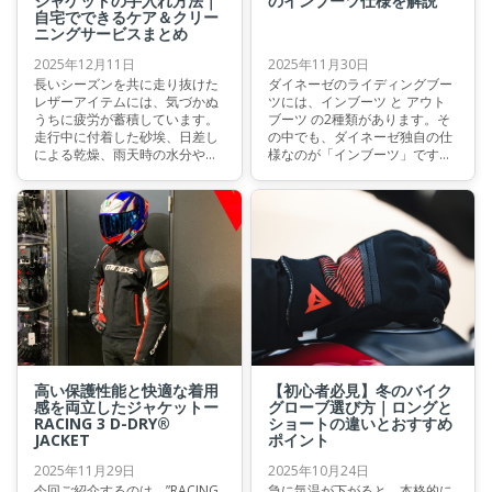
ジャケットの手入れ方法｜
のインブーツ仕様を解説
自宅でできるケア＆クリー
ニングサービスまとめ
2025年12月11日
2025年11月30日
長いシーズンを共に走り抜けた
ダイネーゼのライディングブー
レザーアイテムには、気づかぬ
ツには、インブーツ と アウト
うちに疲労が蓄積しています。
ブーツ の2種類があります。そ
走行中に付着した砂埃、日差し
の中でも、ダイネーゼ独自の仕
による乾燥、雨天時の水分や汗
様なのが「インブーツ」です。
――レザーは常に外敵ストレス
これらは用途や好みによって選
に晒されており、その“ダメー
べる装備ですので、ツーリング
ジ”はシーズンが終わる頃に最も
派の方もサーキット走行を楽し
大きくなります。 ダイネーゼ
む方も、ぜひ違いをチェックし
は、レザーギアを単なる装備で
てみてください。
はなく「ライダーの経験と歴史
を支えるパートナー」と考えて
います。 だからこそ、シーズン
終わりの丁寧なメンテナンスは
欠かせません。今回は、自宅で
行えるケアと、ダイネーゼが提
供する純正クリーニングキッ
ト、そしてプロフェッショナル
高い保護性能と快適な着用
【初心者必見】冬のバイク
によるクリーニングサービスに
感を両立したジャケットー
グローブ選び方｜ロングと
ついてご紹介します。
RACING 3 D-DRY®
ショートの違いとおすすめ
JACKET
ポイント
2025年11月29日
2025年10月24日
今回ご紹介するのは、”RACING
急に気温が下がると、本格的に