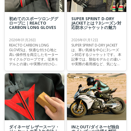
初めてのスポーツロンググ
SUPER SPRINT D-DRY
ローブに｜REACTO
JACKETとは？3シーズン対
CARBON LONG GLOVES
応防水ジャケットの魅力
2026年01月26日
2026年01月12日
REACTO CARBON LONG
SUPER SPRINT D-DRY JACKET
GLOVESは、快適な付け心地と
は、寒い気候を中心に3シーズ
高い操作性を両立したモーター
ン対応するジャケットです。 本
サイクルグローブです。従来モ
記事では、類似モデルとの違い
デルとの違いや実際の付け心地
や実際の着用感など、気になる
について、ユーザー目線で解説
ポイントを分かりやすく解説し
します。ぜひご検討の参考にな
ます。ご検討中の方の参考にな
れば幸いです。
れば幸いです。
ダイネーゼ レザースーツ・
INとOUT/ダイネーゼ独自