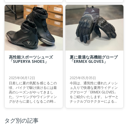
ィングでもご使用いただけるグ
いのではないでしょうか。 今回
ローブ”INTREPYD GLOVES” をご
は、暖かい季節にぴったりのバ
紹介いたします。
イクグローブ「BLACKJACK 2
GLOVES」をご紹介します。 快
適性・安全性・そしてスタイル
の三拍子がそろった、非常に完
成度の高い一品です。
高性能スポーツシューズ
夏に最適な高機能グローブ
「SUPERYA SHOES」
「ERMEX GLOVES」
2025年06月12日
2025年05月05日
日差しに夏の気配を感じるこの
今回は、通気性に優れたメッシ
頃、バイクで駆け抜けるには最
ュ入りで快適な夏用ライディン
高のシーズンがやってきまし
ググローブ「ERMEX GLOVES」
た。ツーリングやワインディン
をご紹介いたします。 レザーと
グがさらに楽しくなるこの時
ナックルプロテクターによる安
期、ギア選びにも自然と力が入
全性と快適性に加え、手首調整
るのではないでしょうか？今回
やタッチ操作にも対応した使い
は、そんな春夏のライディング
やすいグローブです。
タグ別の記事
シーンに最適な、ダイネーゼの
最新ライディングシューズをご