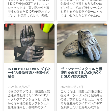
3 D-DRY® JACKET”です。 この
冬装備へ切り替える方も多いは
ジャケットは、高い防水性と透
ず。特に、初めて秋冬シーズン
湿性を備えた D-DRY® 防水メン
を迎える初心者ライダーにとっ
ブレン を採用しており、天候の
ては、似たようなアイテムの中
変化にも柔軟に対応します。機
でどれを選ぶべきか悩むことも
能性とスポーティなデザインを
少なくありません。 今回の記事
高次元で兼ね備えた一着です。
では、老舗バイク用品メーカ
ー・ダイネーゼの視点から、冬
用グローブの「ロングタイプ」
と「ショートタイプ」それぞれ
の違いや、メリット・デメリッ
トに焦点を当ててご紹介しま
す。 これから冬のツーリングを
本格的に楽しみたい初心者ライ
ダーはもちろん、すでに装備を
お持ちのベテランライダーの方
も、ぜひ見直しの参考にしてみ
INTREPYD GLOVES ダイネ
ヴィンテージスタイルと機
てください。
ーゼの最新技術と快適性の
能性を両立！BLACKJACK
融合
2 GLOVESの魅力
2025年08月28日
2025年07月27日
今回のブログでは、 快適性と安
こんにちは。日差しが日に日に
全性を兼ね備えたCOMF-TEKナ
強まり、ツーリングにも気持ち
ックルプロテクションと、柔ら
の良い季節となりました。 そろ
かく撥水性のあるソフトシェル
そろ春夏用のライディングギア
生地を採用し、長時間のライデ
を新調したいとお考えの方も多