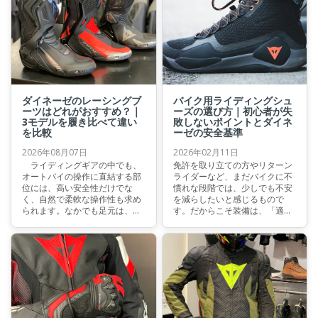
ダイネーゼのレーシングブ
バイク用ライディングシュ
ーツはどれがおすすめ？｜
ーズの選び方｜初心者が失
3モデルを履き比べて違い
敗しないポイントとダイネ
を比較
ーゼの安全基準
2026年08月07日
2026年02月11日
ライディングギアの中でも、
免許を取り立ての方やリターン
オートバイの操作に直結する部
ライダーなど、まだバイクに不
位には、高い安全性だけでな
慣れな段階では、少しでも不安
く、自然で柔軟な操作性も求め
を減らしたいと感じるもので
られます。なかでも足元は、シ
す。だからこそ装備は、「適切
フトチェンジやブレーキングと
なものを選ぶ」ことで、ライデ
いった操作性に大きく影響し、
ィングに最大限集中することが
ライディングフィールを左右す
できます。本記事では、初心者
る重要な要素です。本記事で
の方に向けて、バイク用シュー
は、ダイネーゼのレーシングブ
ズを選ぶ際に知っておきたいポ
ーツコレクションを代表する3
イントを、わかりやすくご紹介
モデルを比較し、それぞれの柔
します。
軟性や履き心地を詳しく解説し
ます。