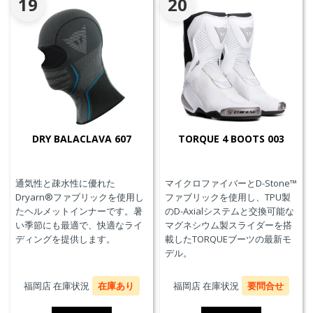
19
20
DRY BALACLAVA 607
TORQUE 4 BOOTS 003
通気性と疎水性に優れた
マイクロファイバーとD-Stone™
Dryarn®ファブリックを使用し
ファブリックを使用し、TPU製
たヘルメットインナーです。暑
のD-Axialシステムと交換可能な
い季節にも最適で、快適なライ
マグネシウム製スライダーを搭
ディングを提供します。
載したTORQUEブーツの最新モ
デル。
福岡店 在庫状況
在庫あり
福岡店 在庫状況
要問合せ