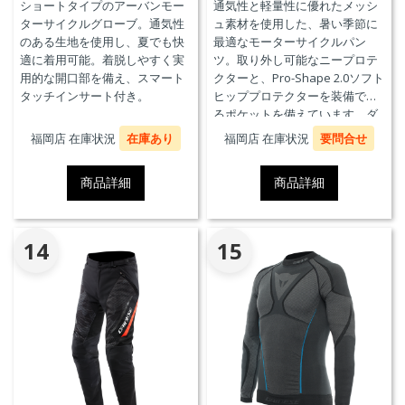
ショートタイプのアーバンモー
通気性と軽量性に優れたメッシ
ターサイクルグローブ。通気性
ュ素材を使用した、暑い季節に
のある生地を使用し、夏でも快
最適なモーターサイクルパン
適に着用可能。着脱しやすく実
ツ。取り外し可能なニープロテ
用的な開口部を備え、スマート
クターと、Pro-Shape 2.0ソフト
タッチインサート付き。
ヒッププロテクターを装備でき
るポケットを備えています。ダ
イネーゼのジャケットを接続が
福岡店 在庫状況
在庫あり
福岡店 在庫状況
要問合せ
できるファスナーを備えてお
り、AIR FRAME 3 TEX JACKETと
商品詳細
商品詳細
コーディネートが可能です。
14
15