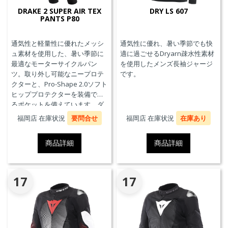
DRAKE 2 SUPER AIR TEX
DRY LS 607
PANTS P80
通気性と軽量性に優れたメッシ
通気性に優れ、暑い季節でも快
ュ素材を使用した、暑い季節に
適に過ごせるDryarn疎水性素材
最適なモーターサイクルパン
を使用したメンズ長袖ジャージ
ツ。取り外し可能なニープロテ
です。
クターと、Pro-Shape 2.0ソフト
ヒッププロテクターを装備でき
るポケットを備えています。ダ
イネーゼのジャケットを接続が
福岡店 在庫状況
要問合せ
福岡店 在庫状況
在庫あり
できるファスナーを備えてお
り、AIR FRAME 3 TEX JACKETと
商品詳細
商品詳細
コーディネートが可能です。
17
17