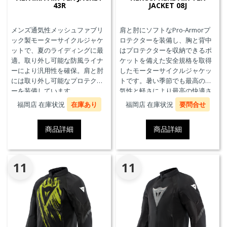
43R
JACKET 08J
メンズ通気性メッシュファブリ
肩と肘にソフトなPro-Armorプ
ック製モーターサイクルジャケ
ロテクターを装備し、胸と背中
ットで、夏のライディングに最
はプロテクターを収納できるポ
適。取り外し可能な防風ライナ
ケットを備えた安全規格を取得
ーにより汎用性を確保。肩と肘
したモーターサイクルジャケッ
には取り外し可能なプロテクタ
トです。暑い季節でも最高の通
ーを装備しています。
気性と軽さにより最高の快適さ
を実現します。
福岡店 在庫状況
在庫あり
福岡店 在庫状況
要問合せ
商品詳細
商品詳細
11
11