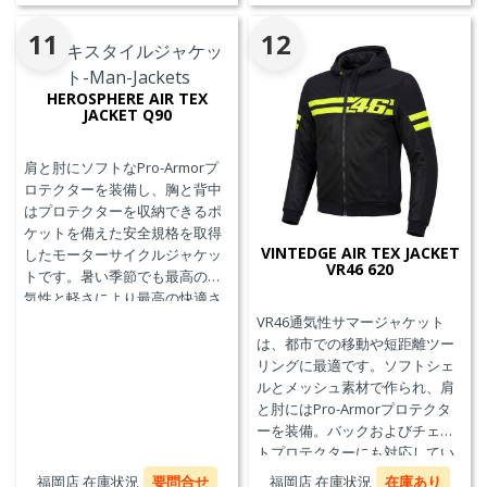
11
12
HEROSPHERE AIR TEX
JACKET Q90
肩と肘にソフトなPro-Armorプ
ロテクターを装備し、胸と背中
はプロテクターを収納できるポ
ケットを備えた安全規格を取得
VINTEDGE AIR TEX JACKET
したモーターサイクルジャケッ
VR46 620
トです。暑い季節でも最高の通
気性と軽さにより最高の快適さ
を実現します。
VR46通気性サマージャケット
は、都市での移動や短距離ツー
リングに最適です。ソフトシェ
ルとメッシュ素材で作られ、肩
と肘にはPro-Armorプロテクタ
ーを装備。バックおよびチェス
トプロテクターにも対応してい
ます。デザインはヴァレンティ
福岡店 在庫状況
要問合せ
福岡店 在庫状況
在庫あり