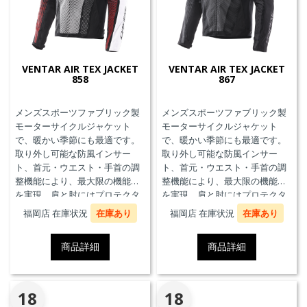
VENTAR AIR TEX JACKET
VENTAR AIR TEX JACKET
858
867
メンズスポーツファブリック製
メンズスポーツファブリック製
モーターサイクルジャケット
モーターサイクルジャケット
で、暖かい季節にも最適です。
で、暖かい季節にも最適です。
取り外し可能な防風インサー
取り外し可能な防風インサー
ト、首元・ウエスト・手首の調
ト、首元・ウエスト・手首の調
整機能により、最大限の機能性
整機能により、最大限の機能性
を実現。肩と肘にはプロテクタ
を実現。肩と肘にはプロテクタ
ーを装備し、Smart Airエアバッ
ーを装備し、Smart Airエアバッ
福岡店 在庫状況
在庫あり
福岡店 在庫状況
在庫あり
グシステムにも対応していま
グシステムにも対応していま
す。
す。
商品詳細
商品詳細
18
18