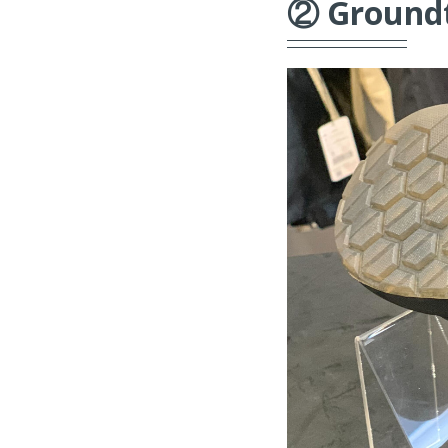
② Groun