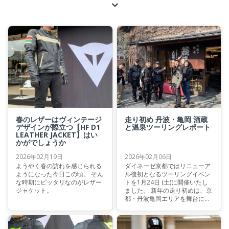
春のレザーはヴィンテージ
走り初め 丹波・亀岡 酒蔵
デザインが際立つ【HF D1
と温泉ツーリングレポート
LEATHER JACKET】はい
かがでしょうか
2026年02月19日
2026年02月06日
ようやく春の訪れを感じられる
ダイネーゼ京都ではリニューア
ようになった今日この頃。 そん
ル後初となるツーリングイベン
な時期にピッタリなのがレザー
トを1月24日 (土)に開催いたし
ジャケット。
ました。 新年の走り初めは、京
都・丹波亀岡エリアを舞台に、
丹波・亀岡で歴史と温泉を巡り
楽しむ一日として企画、当日の
レポートをご覧ください。