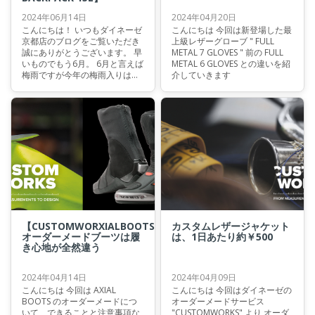
2024年06月14日
2024年04月20日
こんにちは！ いつもダイネーゼ
こんにちは 今回は新登場した最
京都店のブログをご覧いただき
上級レザーグローブ " FULL
誠にありがとうございます。 早
METAL 7 GLOVES " 前の FULL
いものでもう6月。 6月と言えば
METAL 6 GLOVES との違いを紹
梅雨ですが今年の梅雨入りは平
介していきます
年より遅いようで、九州北部は
6月18日ごろ、近畿、東海は6月
19日ごろ、中国地方と関東甲信
は6月20日ごろになるであろう
と日本気象協会が発表しており
ました。
【CUSTOMWORXIALBOOTS】
カスタムレザージャケット
オーダーメードブーツは履
は、1日あたり約￥500
き心地が全然違う
2024年04月14日
2024年04月09日
こんにちは 今回は AXIAL
こんにちは 今回はダイネーゼの
BOOTS のオーダーメードにつ
オーダーメードサービス
いて、できることと注意事項な
"CUSTOMWORKS" より オーダ