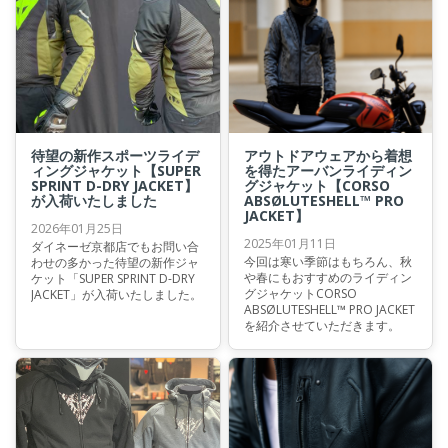
待望の新作スポーツライデ
アウトドアウェアから着想
ィングジャケット【SUPER
を得たアーバンライディン
SPRINT D-DRY JACKET】
グジャケット【CORSO
が入荷いたしました
ABSØLUTESHELL™ PRO
JACKET】
2026年01月25日
2025年01月11日
ダイネーゼ京都店でもお問い合
今回は寒い季節はもちろん、秋
わせの多かった待望の新作ジャ
や春にもおすすめのライディン
ケット「SUPER SPRINT D-DRY
グジャケットCORSO
JACKET」が入荷いたしました。
ABSØLUTESHELL™ PRO JACKET
を紹介させていただきます。