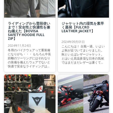
ライディングから普段使い
ジャケット内の湿気を素早
まで！安全性と快適性を兼
く蒸発【FULCRO
ね備えた【BOVISA
LEATHER JACKET】
SAFETY HOODIE FULL
ZIP】
2024年09月01日
2024年11月24日
こんにちは！ 台風一過、いよい
冬用のバイクウェアって重装備
よ秋が近づいてまいりました。
になりがち・・・ もちろん中長
秋といえばレザージャケット。
距離のツーリングにはそれなり
とはいえ高温多湿な日本の気候
の装備を備えたウェアでないと
ではまだまだレザーは暑くて着
快適で安全なライディングは出
れない・・・ そんなことはあり
来ません。
ません！