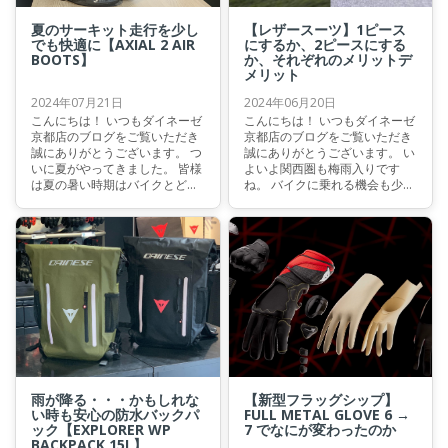
夏のサーキット走行を少し
【レザースーツ】1ピース
でも快適に【AXIAL 2 AIR
にするか、2ピースにする
BOOTS】
か、それぞれのメリットデ
メリット
2024年07月21日
2024年06月20日
こんにちは！ いつもダイネーゼ
こんにちは！ いつもダイネーゼ
京都店のブログをご覧いただき
京都店のブログをご覧いただき
誠にありがとうございます。 つ
誠にありがとうございます。 い
いに夏がやってきました。 皆様
よいよ関西圏も梅雨入りです
は夏の暑い時期はバイクとどの
ね。 バイクに乗れる機会も少し
ように向き合っておられます
減ってしまうかもしれません
か？
が、こういう時こそ来たるべき
シーズンに備えてバイクギアを
吟味して選んで揃えていただけ
る絶好の時期だと思います。
雨が降る・・・かもしれな
【新型フラッグシップ】
い時も安心の防水バックパ
FULL METAL GLOVE 6 →
ック【EXPLORER WP
7 でなにが変わったのか
BACKPACK 15L】